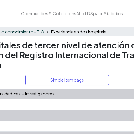
Communities & Collections
All of DSpace
Statistics
vo conocimiento - BIO
Experiencia en dos hospitales de tercer nivel de atención del suroccidente de Colombia en la aplicación del Registro Internacional de Trauma de la Sociedad Panamericana de Trauma
tales de tercer nivel de atención
n del Registro Internacional de T
a
Simple item page
idad Icesi – Investigadores