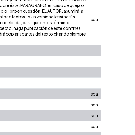
dad sobre éste. PARÁGRAFO: en caso de queja o
to o libro en cuestión, EL AUTOR, asumirá la
los efectos, la Universidad Icesi actúa
spa
 indefinida, para que en los términos
especto, haga publicación de este con fines
rá copiar apartes del texto citando siempre
spa
spa
spa
spa