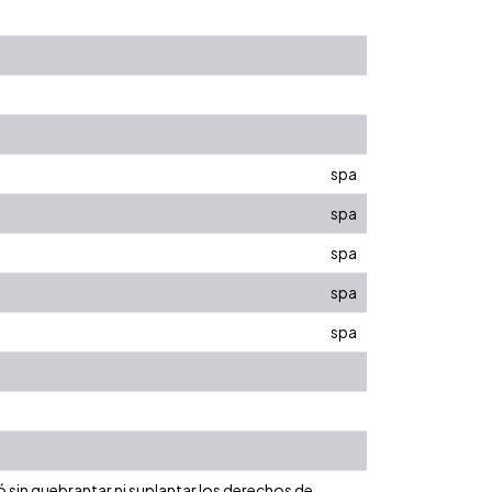
spa
spa
spa
spa
spa
ó sin quebrantar ni suplantar los derechos de