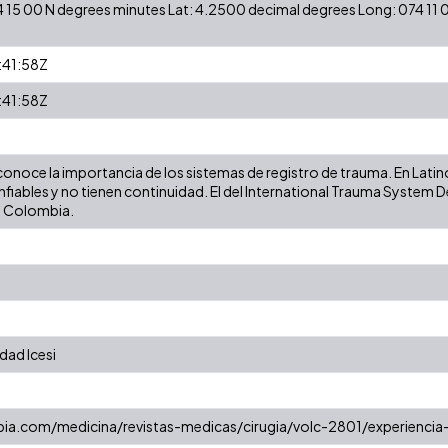
 15 00 N degrees minutes Lat: 4.2500 decimal degrees Long: 074 11
41:58Z
41:58Z
conoce la importancia de los sistemas de registro de trauma. En Lati
fiables y no tienen continuidad. El del International Trauma System
n Colombia.
dad Icesi
ia.com/medicina/revistas-medicas/cirugia/volc-2801/experiencia