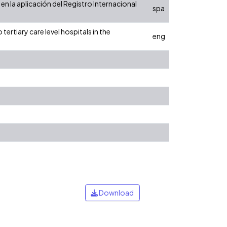
en la aplicación del Registro Internacional
spa
ertiary care level hospitals in the
eng
Download