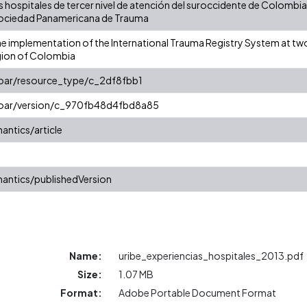
 hospitales de tercer nivel de atención del suroccidente de Colombia 
Sociedad Panamericana de Trauma
e implementation of the International Trauma Registry System at two t
gion of Colombia
coar/resource_type/c_2df8fbb1
/coar/version/c_970fb48d4fbd8a85
antics/article
antics/publishedVersion
Name:
uribe_experiencias_hospitales_2013.pdf
Size:
1.07 MB
Format:
Adobe Portable Document Format