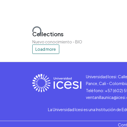
Loading...
Collections
Nuevo conocimiento - BIO
Load more
Universidad Icesi: Cal
Pance, Cali - Colombi
Teléfono: +57 (602) 
ventanillaunica@icesi
La Universidad Icesi es una Institución de E
Conf