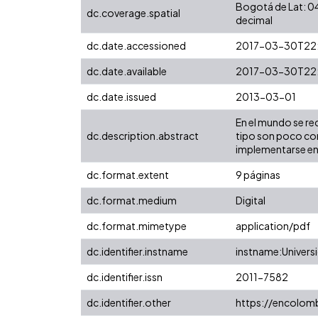
Bogotá de Lat: 04
dc.coverage.spatial
decimal
dc.date.accessioned
2017-03-30T22:
dc.date.available
2017-03-30T22:
dc.date.issued
2013-03-01
En el mundo se re
dc.description.abstract
tipo son poco con
implementarse e
dc.format.extent
9 páginas
dc.format.medium
Digital
dc.format.mimetype
application/pdf
dc.identifier.instname
instname:Universi
dc.identifier.issn
2011-7582
dc.identifier.other
https://encolomb