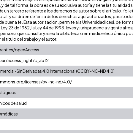
 y de tal forma, la obra es de su exclusiva autoría y tiene la titulari
e un tercero referente a los derechos de autor sobre el artículo, folle
tal, y saldrá en defensa de los derechos aquí autorizados; para todos 
 buena fe. Esta autorización, permite a la Universidad Icesi, de forma
 Ley 23 de 1982, la Ley 44 de 1993, leyes y jurisprudencia vigente al r
persona que consulte ya sea la biblioteca o en medio electrónico pod
 el título del trabajo y el autor.
mantics/openAccess
coar/access_right/c_abf2
ercial-SinDerivadas 4.0 Internacional (CC BY-NC-ND 4.0)
commons.org/licenses/by-nc-nd/4.0/
ológicos
nicos de salud
iomédicas