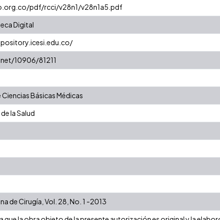
o.org.co/pdf/rcci/v28n1/v28n1a5.pdf
eca Digital
epository.icesi.edu.co/
e.net/10906/81211
Ciencias Básicas Médicas
 de la Salud
a de Cirugía, Vol. 28, No. 1 -2013
que la obra objeto de la presente autorización es original y la elabor