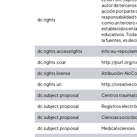
autor de terceros,
acción por parte d
responsabilidad to
dc.rights
como un tercero de
establecidos en la
educativos. Toda 
la fuentes, es decir
dc.rights.accessrights
info:eu-repo/se
dc.rights.coar
http://purl.org/
dc.rights.license
Atribución-NoCom
dc.rights.uri
http://creative
dc.subject.proposal
Centros traumat
dc.subject.proposal
Registros electró
dc.subject.proposal
Ciencias socio b
dc.subject.proposal
Medical sciences