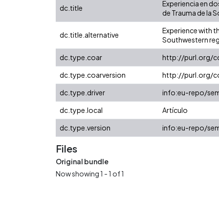
Experiencia en dos
dc.title
de Trauma de la 
Experience with th
dc.title.alternative
Southwestern re
dc.type.coar
http://purl.org/
dc.type.coarversion
http://purl.org
dc.type.driver
info:eu-repo/sem
dc.type.local
Artículo
dc.type.version
info:eu-repo/sem
Files
Original bundle
Now showing
1 - 1 of 1