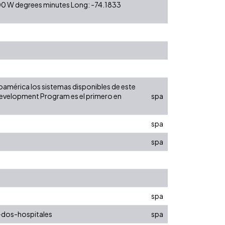
 00 W degrees minutes Long: -74.1833
noamérica los sistemas disponibles de este
 Development Program es el primero en
spa
spa
spa
spa
-dos-hospitales
spa