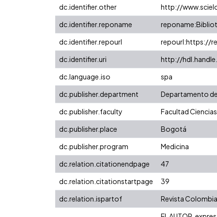
dc.identifier.other
http://www.sciel
dc.identifier.reponame
reponame:Bibliot
dc.identifier.repourl
repourl:https://r
dc.identifier.uri
http://hdl.handl
dc.language.iso
spa
dc.publisher.department
Departamento de 
dc.publisher.faculty
Facultad Ciencias
dc.publisher.place
Bogotá
dc.publisher.program
Medicina
dc.relation.citationendpage
47
dc.relation.citationstartpage
39
dc.relation.ispartof
Revista Colombian
EL AUTOR, expresa 