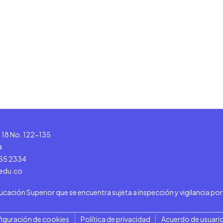
le 18 No. 122-135
a
555 2334
.edu.co
ducación Superior que se encuentra sujeta a inspección y vigilancia po
iguración de cookies
Política de privacidad
Acuerdo de usuario 