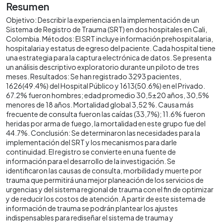
Resumen
Objetivo: Describir la experiencia en la implementación de un
Sistema de Registro de Trauma (SRT) en dos hospitales en Cali,
Colombia. Métodos: El SRT incluye información prehospitalaria,
hospitalaria y estatus de egreso del paciente. Cada hospital tiene
una estrategia para la captura electrónica de datos. Se presenta
un análisis descriptivo exploratorio durante un piloto de tres
meses. Resultados: Se han registrado 3293 pacientes,
1626(49.4%) del Hospital Público y 1613(50.6%) en el Privado.
67.2% fueron hombres; edad promedio 30,5±20 años, 30,5%
menores de 18 años. Mortalidad global 3,52 %. Causa más
frecuente de consulta fueron las caídas (33,7%); 11.6% fueron
heridas por arma de fuego, la mortalidad en este grupo fue del
44.7%. Conclusión: Se determinaron las necesidades para la
implementación del SRT y los mecanismos para darle
continuidad. El registro se convierte en una fuente de
información para el desarrollo de la investigación. Se
identificaron las causas de consulta, morbilidad y muerte por
trauma que permitirá una mejor planeación de los servicios de
urgencias y del sistema regional de trauma con el fin de optimizar
y de reducir los costos de atención. A partir de este sistema de
información de trauma se podrán plantear los ajustes
indispensables para rediseñar el sistema de trauma y