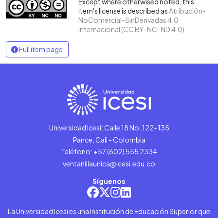
Except where otherwised noted, this
item's license is described as
Atribución-
NoComercial-SinDerivadas 4.0
Internacional (CC BY-NC-ND 4.0)
Full item page
Universidad Icesi: Calle 18 No. 122-135
Pance, Cali - Colombia
Teléfono: +57 (602) 555 2334
ventanillaunica@icesi.edu.co
Síguenos
La Universidad Icesi es una Institución de Educación Superior que