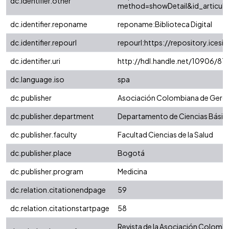
dc.identifier.other
method=showDetail&id_articul
dc.identifier.reponame
reponame:Biblioteca Digital
dc.identifier.repourl
repourl:https://repository.icesi.
dc.identifier.uri
http://hdl.handle.net/10906/81
dc.language.iso
spa
dc.publisher
Asociación Colombiana de Geront
dc.publisher.department
Departamento de Ciencias Básic
dc.publisher.faculty
Facultad Ciencias de la Salud
dc.publisher.place
Bogotá
dc.publisher.program
Medicina
dc.relation.citationendpage
59
dc.relation.citationstartpage
58
Revista de la Asociación Colombi