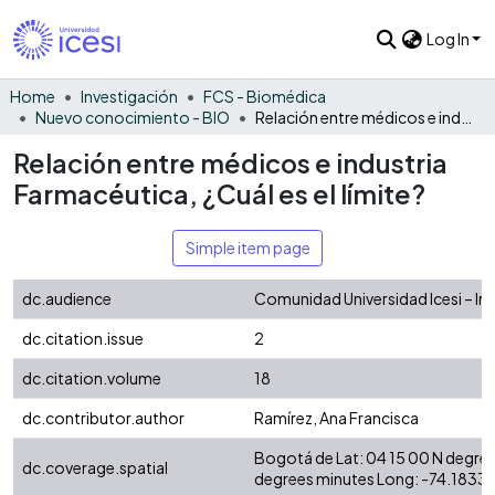
Log In
Home
Investigación
FCS - Biomédica
Nuevo conocimiento - BIO
Relación entre médicos e industria Farmacéutica, ¿Cuál es el límite?
Relación entre médicos e industria
Farmacéutica, ¿Cuál es el límite?
Simple item page
dc.audience
Comunidad Universidad Icesi – In
dc.citation.issue
2
dc.citation.volume
18
dc.contributor.author
Ramírez, Ana Francisca
Bogotá de Lat: 04 15 00 N degree
dc.coverage.spatial
degrees minutes Long: -74.1833 