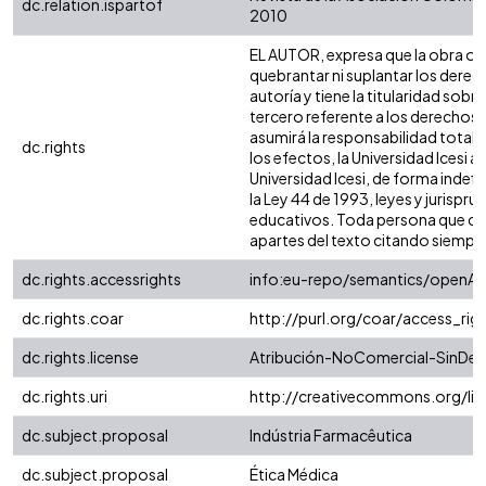
dc.relation.ispartof
2010
EL AUTOR, expresa que la obra obje
quebrantar ni suplantar los derech
autoría y tiene la titularidad so
tercero referente a los derechos d
asumirá la responsabilidad total,
dc.rights
los efectos, la Universidad Icesi 
Universidad Icesi, de forma indefi
la Ley 44 de 1993, leyes y jurispr
educativos. Toda persona que con
apartes del texto citando siempre la
dc.rights.accessrights
info:eu-repo/semantics/openAc
dc.rights.coar
http://purl.org/coar/access_rig
dc.rights.license
Atribución-NoComercial-SinDeri
dc.rights.uri
http://creativecommons.org/li
dc.subject.proposal
Indústria Farmacêutica
dc.subject.proposal
Ética Médica