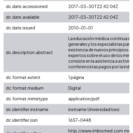
dc.date.accessioned
2017-03-30T22:42:04Z
dc.date.available
2017-03-30T22:42:04Z
dc.date.issued
2010-01-01
La educación médica continua es 
generales y los especialistas para
existencia de nuevos principios 
dc.description.abstract
expertos sobre el uso de los me
consiste en la asistencia a activ
conferencistas pagos por la indu
dc.format.extent
1 página
dc.format.medium
Digital
dc.format.mimetype
application/pdf
dc.identifier.instname
instname:Universidad Icesi
dc.identifier.issn
1657-0448
http://www.imbiomed.com.mx/1/