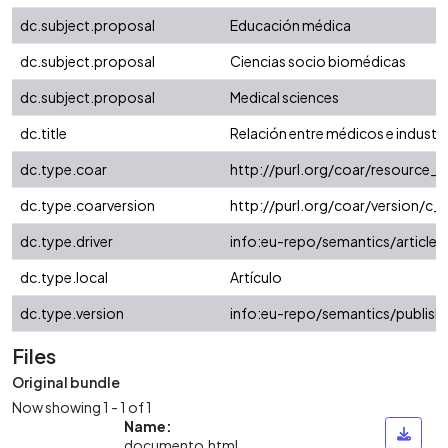
dc.subject.proposal
Educación médica
dc.subject.proposal
Ciencias socio biomédicas
dc.subject.proposal
Medical sciences
dc.title
Relación entre médicos e industria
dc.type.coar
http://purl.org/coar/resource_
dc.type.coarversion
http://purl.org/coar/version/
dc.type.driver
info:eu-repo/semantics/article
dc.type.local
Artículo
dc.type.version
info:eu-repo/semantics/publish
Files
Original bundle
Now showing
1 - 1 of 1
Name:
documento.html