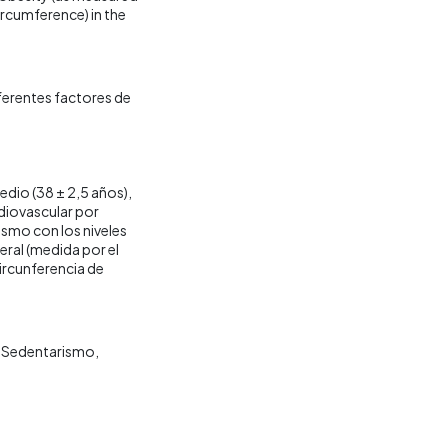
ircumference) in the
ferentes factores de
edio (38 ± 2,5 años),
rdiovascular por
ismo con los niveles
eral (medida por el
circunferencia de
Sedentarismo