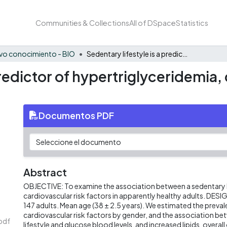
Communities & Collections
All of DSpace
Statistics
vo conocimiento - BIO
Sedentary lifestyle is a predictor of hypertriglyceridemia, central obesity and overweight
predictor of hypertriglyceridemia,
Documentos PDF
Abstract
OBJECTIVE: To examine the association between a sedentary li
cardiovascular risk factors in apparently healthy adults. DESIG
147 adults. Mean age (38 ± 2.5 years). We estimated the preva
cardiovascular risk factors by gender, and the association b
pdf
lifestyle and glucose blood levels, and increased lipids, overal