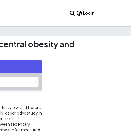
Log In
 central obesity and
festyle with different
N: descriptive study in
lence of
etween sedentary
l obesity (as measured