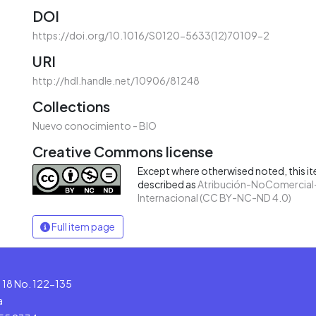
DOI
https://doi.org/10.1016/S0120-5633(12)70109-2
URI
http://hdl.handle.net/10906/81248
Collections
Nuevo conocimiento - BIO
Creative Commons license
Except where otherwised noted, this ite
described as
Atribución-NoComercial-
Internacional (CC BY-NC-ND 4.0)
Full item page
le 18 No. 122-135
a