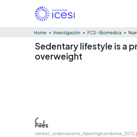
Home
Investigación
FCS - Biomédica
Nue
Sedentary lifestyle is a 
overweight
Loading...
Files
ramírez_sedentarismo_hipertrigliceridemia_2012.