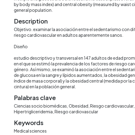
by body mass index) and central obesity (measured by waist c
general population.
Description
Objetivo. examinar la asociación entre el sedentarismo con di
riesgo cardiovascular en adultos aparentemente sanos.
Diseño
estudio descriptivo y transversal en 147 adultos de edad prom
en el que se estimó la prevalencia de los factores de riesgo ca
género. Así mismo, se examinó la asociación entre el sedentar
de glucosa en la sangre y lípidos aumentados, la obesidad gen
índice de masa corporal) y la obesidad central (medida por la 
cintura) en la población general.
Palabras clave
Ciencias socio biomédicas
Obesidad
Riesgo cardiovascular
Hipertrigliceridemia
Riesgo cardiovascular
Keywords
Medical sciences