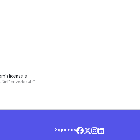
m's license is
SinDerivadas 4.0
Síguenos