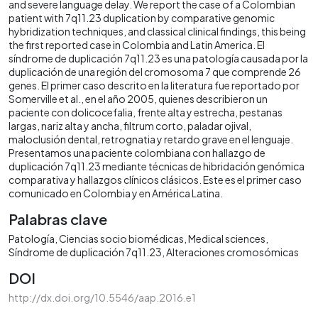
and severe language delay. We report the case of a Colombian
patient with 7q11.23 duplication by comparative genomic
hybridization techniques, and classical clinical findings, this being
the first reported case in Colombia and Latin America. El
síndrome de duplicación 7q11.23 es una patología causada por la
duplicación de una región del cromosoma 7 que comprende 26
genes. El primer caso descrito en la literatura fue reportado por
Somerville et al., en el año 2005, quienes describieron un
paciente con dolicocefalia, frente alta y estrecha, pestanas
largas, nariz alta y ancha, filtrum corto, paladar ojival,
maloclusión dental, retrognatia y retardo grave en el lenguaje.
Presentamos una paciente colombiana con hallazgo de
duplicación 7q11.23 mediante técnicas de hibridación genómica
comparativa y hallazgos clínicos clásicos. Este es el primer caso
comunicado en Colombia y en América Latina.
Palabras clave
Patología
Ciencias socio biomédicas
Medical sciences
Síndrome de duplicación 7q11.23
Alteraciones cromosómicas
DOI
http://dx.doi.org/10.5546/aap.2016.e1