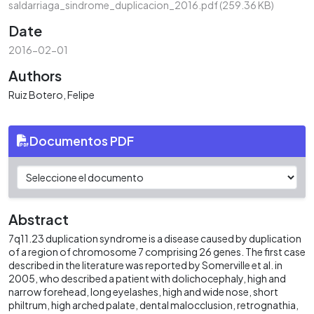
saldarriaga_sindrome_duplicacion_2016.pdf
(259.36 KB)
Date
2016-02-01
Authors
Ruiz Botero, Felipe
Documentos PDF
Abstract
7q11.23 duplication syndrome is a disease caused by duplication
of a region of chromosome 7 comprising 26 genes. The first case
described in the literature was reported by Somerville et al. in
2005, who described a patient with dolichocephaly, high and
narrow forehead, long eyelashes, high and wide nose, short
philtrum, high arched palate, dental malocclusion, retrognathia,