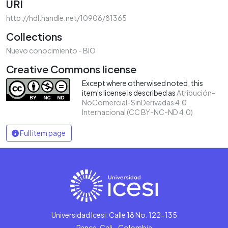
URI
http://hdl.handle.net/10906/81365
Collections
Nuevo conocimiento - BIO
Creative Commons license
Except where otherwised noted, this
item's license is described as
Atribución-
NoComercial-SinDerivadas 4.0
Internacional (CC BY-NC-ND 4.0)
Full item page
Universidad Icesi: Calle 18 No. 122-135
Pance, Cali - Colombia