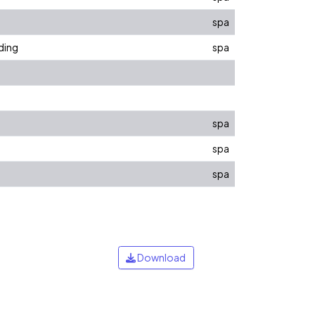
spa
rding
spa
spa
spa
spa
Download