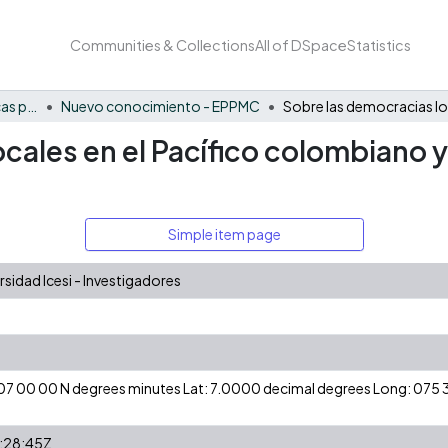
Communities & Collections
All of DSpace
Statistics
FCAE - Economía, políticas públicas y métodos cuantitativos
Nuevo conocimiento - EPPMC
cales en el Pacífico colombiano y 
Simple item page
idad Icesi - Investigadores
: 07 00 00 N degrees minutes Lat: 7.0000 decimal degrees Long: 07
:28:45Z