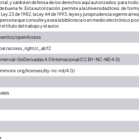
tal, y saldrá en defensa de los derechos aquí autorizados; para todos 
 buena fe. Esta autorización, permite a la Universidad Icesi, de forma
 Ley 23 de 1982, la Ley 44 de 1993, leyes y jurisprudencia vigente al r
ersona que consulte ya sea la biblioteca o en medio electrónico pod
 el título del trabajo y el autor.
mantics/openAccess
coar/access_right/c_abf2
ercial-SinDerivadas 4.0 Internacional (CC BY-NC-ND 4.0)
commons.org/licenses/by-nc-nd/4.0/
dels
a.