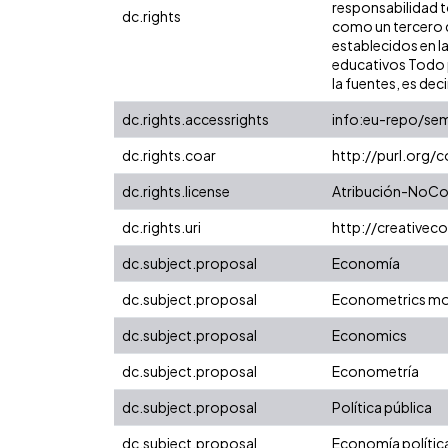
responsabilidad to
dc.rights
como un tercero de
establecidos en la
educativos Todo p
la fuentes, es decir
dc.rights.accessrights
info:eu-repo/se
dc.rights.coar
http://purl.org/
dc.rights.license
Atribución-NoCom
dc.rights.uri
http://creative
dc.subject.proposal
Economía
dc.subject.proposal
Econometrics mo
dc.subject.proposal
Economics
dc.subject.proposal
Econometría
dc.subject.proposal
Política pública
dc.subject.proposal
Economía polític