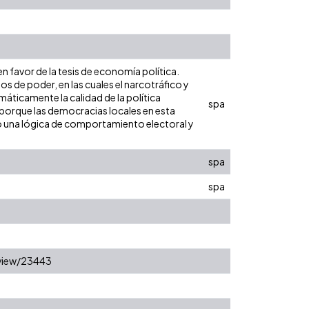
 favor de la tesis de economía política.
s de poder, en las cuales el narcotráfico y
emáticamente la calidad de la política
spa
 porque las democracias locales en esta
do una lógica de comportamiento electoral y
spa
spa
/view/23443