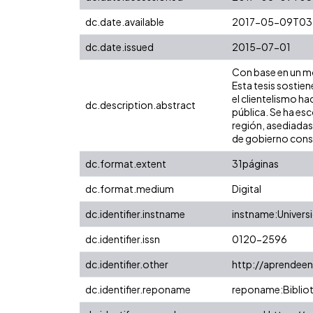
dc.date.available
2017-05-09T03
dc.date.issued
2015-07-01
Con base en un mo
Esta tesis sostie
el clientelismo ha
dc.description.abstract
pública. Se ha es
región, asediadas
de gobierno consi
dc.format.extent
31páginas
dc.format.medium
Digital
dc.identifier.instname
instname:Universi
dc.identifier.issn
0120-2596
dc.identifier.other
http://aprendeen
dc.identifier.reponame
reponame:Bibliot