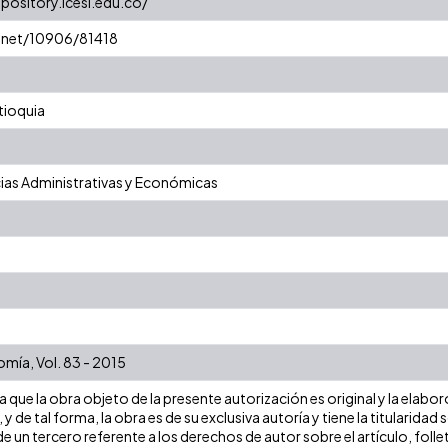
epository.icesi.edu.co/
e.net/10906/81418
tioquia
ias Administrativas y Económicas
mía, Vol. 83 - 2015
que la obra objeto de la presente autorización es original y la elabor
 y de tal forma, la obra es de su exclusiva autoría y tiene la titulari
e un tercero referente a los derechos de autor sobre el artículo, folle