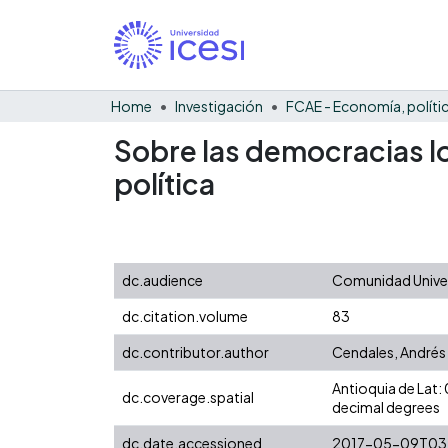
Home
Investigación
Sobre las democracias lo
política
dc.audience
Comunidad Univers
dc.citation.volume
83
dc.contributor.author
Cendales, Andrés
Antioquia de Lat
dc.coverage.spatial
decimal degrees
dc.date.accessioned
2017-05-09T03