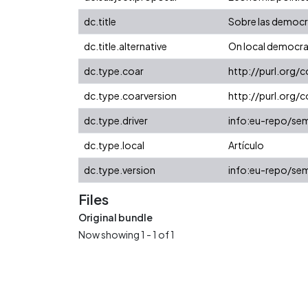
dc.title
Sobre las democrac
dc.title.alternative
On local democraci
dc.type.coar
http://purl.org/
dc.type.coarversion
http://purl.org
dc.type.driver
info:eu-repo/sem
dc.type.local
Artículo
dc.type.version
info:eu-repo/sem
Files
Original bundle
Now showing
1 - 1 of 1