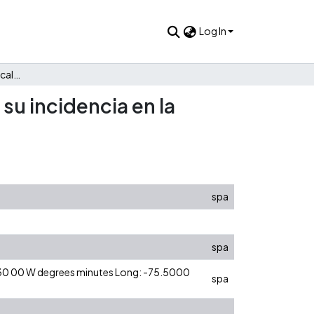
Log In
Sobre las democracias locales en el Pacífico colombiano y su incidencia en la política
su incidencia en la
spa
spa
5 30 00 W degrees minutes Long: -75.5000
spa