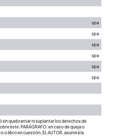
spa
spa
spa
spa
spa
spa
ó sin quebrantar ni suplantar los derechos de
dad sobre éste. PARÁGRAFO: en caso de queja o
to o libro en cuestión, EL AUTOR, asumirá la