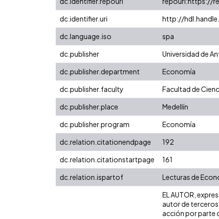
dc.identifier.repourl
repourl:https://r
dc.identifier.uri
http://hdl.handl
dc.language.iso
spa
dc.publisher
Universidad de An
dc.publisher.department
Economía
dc.publisher.faculty
Facultad de Cienc
dc.publisher.place
Medellín
dc.publisher.program
Economía
dc.relation.citationendpage
192
dc.relation.citationstartpage
161
dc.relation.ispartof
Lecturas de Econo
EL AUTOR, expresa 
autor de terceros,
acción por parte d