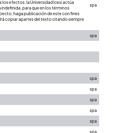
los efectos, la Universidad Icesi actúa
spa
 indefinida, para que en los términos
especto, haga publicación de este con fines
rá copiar apartes del texto citando siempre
spa
spa
spa
spa
spa
spa
spa