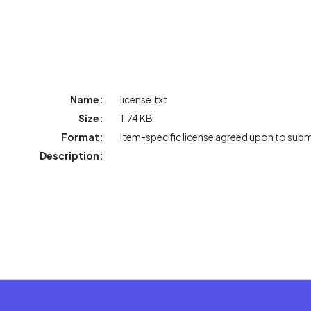
Name:
license.txt
Size:
1.74 KB
Format:
Item-specific license agreed upon to sub
Description: