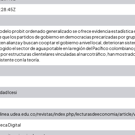
:28:45Z
delo probit ordenado generalizado se ofrece evidencia estadística en
ne que los partidos de gobierno en democracias precarizadas por grupo
cen alianza y buscan cooptar el gobierno a nivel local, deterioran sist
cogido el sector de agua potable en la región del Pacífico colombiano
 por estructuras clientelares vinculadas al narcotráfico, han mostra
stente con la teoría.
dad Icesi
linea.udea.edu.co/revistas/index.php/lecturasdeeconomia/article
eca Digital