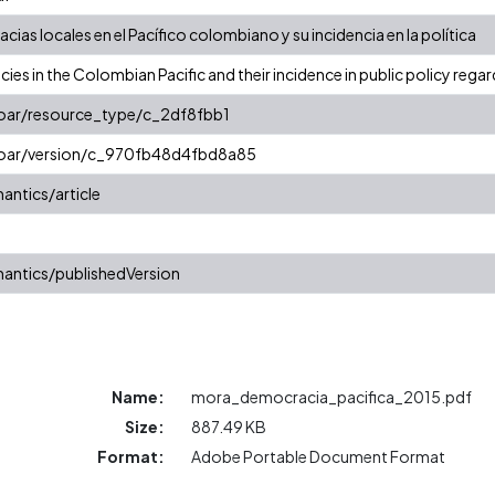
ias locales en el Pacífico colombiano y su incidencia en la política
es in the Colombian Pacific and their incidence in public policy rega
coar/resource_type/c_2df8fbb1
/coar/version/c_970fb48d4fbd8a85
antics/article
antics/publishedVersion
Name:
mora_democracia_pacifica_2015.pdf
Size:
887.49 KB
Format:
Adobe Portable Document Format