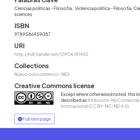
Ciencias políticas - Filosofía.
Violencia política - Filosofía
Cie
sciences
ISBN
9789586959087
URI
http://hdl.handle.net/10906/81452
Collections
Nuevo conocimiento - NEX
Creative Commons license
Except where otherwised noted, this ite
described as
Atribución-NoComercial-
Internacional (CC BY-NC-ND 4.0)
Full item page