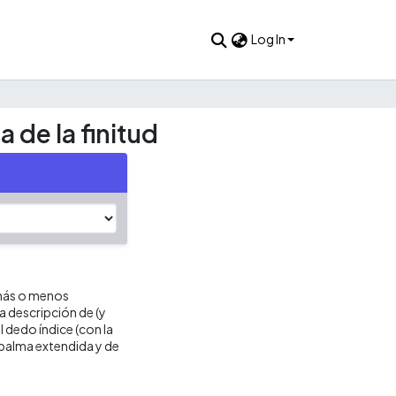
Log In
 de la finitud
 más o menos
a descripción de (y
l dedo índice (con la
 palma extendida y de