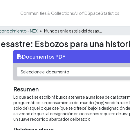
Communities & Collections
All of DSpace
Statistics
conocimiento - NEX
Mundos en la estela del desastre: Esbozos para una historia de la finitud
esastre: Esbozos para una historia
Documentos PDF
Resumen
Lo que acá se escribirá busca atenerse a una idea de carácter
programático: un pensamiento del mundo (hoy) vendría a ser l
solo de) aquello que cae (que se ofrece) bajo la designación de
salvedad de que tal designación en ocasiones requiere de una
un suave recorrido abarcador del brazo):
Palabras clave