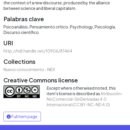
the context of a new discourse, produced by the alliance
between science and liberal capitalism.
Palabras clave
Psicoanálisis
Pensamiento crítico
Psychology
Psicología
Discurso científico
URI
http://hdl.handle.net/10906/81464
Collections
Nuevo conocimiento - NEX
Creative Commons license
Except where otherwised noted, this
item's license is described as
Atribución-
NoComercial-SinDerivadas 4.0
Internacional (CC BY-NC-ND 4.0)
Full item page