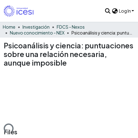
Log In
Home
Investigación
FDCS - Nexos
Nuevo conocimiento - NEX
Psicoanálisis y ciencia: puntuaciones sobre una relación necesaria, aunque imposible
Psicoanálisis y ciencia: puntuaciones
sobre una relación necesaria,
aunque imposible
ading...
Files