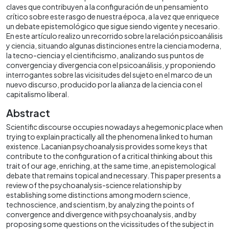
claves que contribuyen a la configuración de un pensamiento
crítico sobre este rasgo de nuestra época, a la vez que enriquece
un debate epistemológico que sigue siendo vigente y necesario.
En este artículo realizo un recorrido sobre la relación psicoanálisis
y ciencia, situando algunas distinciones entre la ciencia moderna,
la tecno-ciencia y el cientificismo, analizando sus puntos de
convergencia y divergencia con el psicoanálisis, y proponiendo
interrogantes sobre las vicisitudes del sujeto en el marco de un
nuevo discurso, producido por la alianza de la ciencia con el
capitalismo liberal.
Abstract
Scientific discourse occupies nowadays a hegemonic place when
trying to explain practically all the phenomena linked to human
existence. Lacanian psychoanalysis provides some keys that
contribute to the configuration of a critical thinking about this
trait of our age, enriching, at the same time, an epistemological
debate that remains topical and necessary. This paper presents a
review of the psychoanalysis-science relationship by
establishing some distinctions among modern science,
technoscience, and scientism, by analyzing the points of
convergence and divergence with psychoanalysis, and by
proposing some questions on the vicissitudes of the subject in