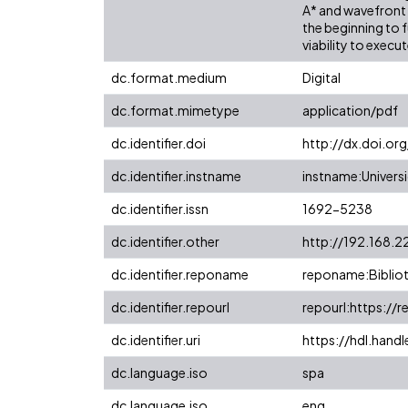
A* and wavefront 
the beginning to 
viability to execu
dc.format.medium
Digital
dc.format.mimetype
application/pdf
dc.identifier.doi
http://dx.doi.or
dc.identifier.instname
instname:Universi
dc.identifier.issn
1692-5238
dc.identifier.other
http://192.168.2
dc.identifier.reponame
reponame:Bibliot
dc.identifier.repourl
repourl:https://r
dc.identifier.uri
https://hdl.hand
dc.language.iso
spa
dc.language.iso
eng