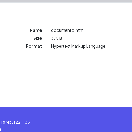
Name:
documento.html
Size:
375 B
Format:
Hypertext Markup Language
le 18 No. 122-135
a