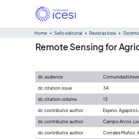
Home
Sello editorial
Revistas Icesi
Sistema
Remote Sensing for Agri
dc.audience
Comunidad Univers
dc.citation.issue
34
dc.citation.volume
13
dc.contributor.author
Espino, Agapito
dc.contributor.author
Campo Arcos, Lis
dc.contributor.author
Corrales Muñoz, J