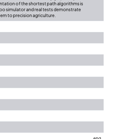
ation of the shortest path algorithms is
ebo simulator and real tests demonstrate
tem to precision agriculture.
eng