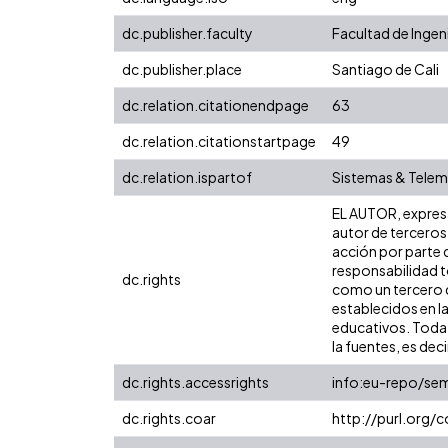
dc.publisher.faculty
Facultad de Ingen
dc.publisher.place
Santiago de Cali
dc.relation.citationendpage
63
dc.relation.citationstartpage
49
dc.relation.ispartof
Sistemas & Telemá
EL AUTOR, expresa 
autor de terceros,
acción por parte d
responsabilidad to
dc.rights
como un tercero de
establecidos en la
educativos. Toda 
la fuentes, es decir
dc.rights.accessrights
info:eu-repo/se
dc.rights.coar
http://purl.org/