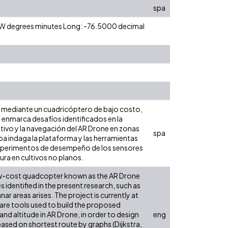
spa
0 W degrees minutes Long: -76.5000 decimal
as mediante un cuadricóptero de bajo costo,
e enmarca desafíos identificados en la
ltivo y la navegación del AR Drone en zonas
spa
pa indaga la plataforma y las herramientas
 experimentos de desempeño de los sensores
tura en cultivos no planos.
low-cost quadcopter known as the AR Drone
 identified in the present research, such as
r areas arises. The project is currently at
are tools used to build the proposed
d altitude in AR Drone, in order to design
eng
based on shortest route by graphs (Dijkstra,