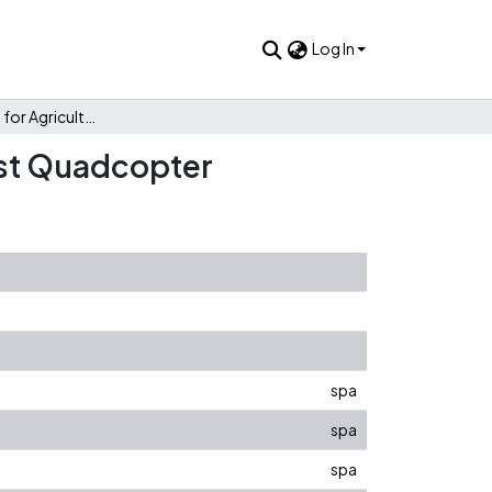
Log In
Remote Sensing for Agricultural Crops Based on a Low Cost Quadcopter
ost Quadcopter
spa
spa
spa