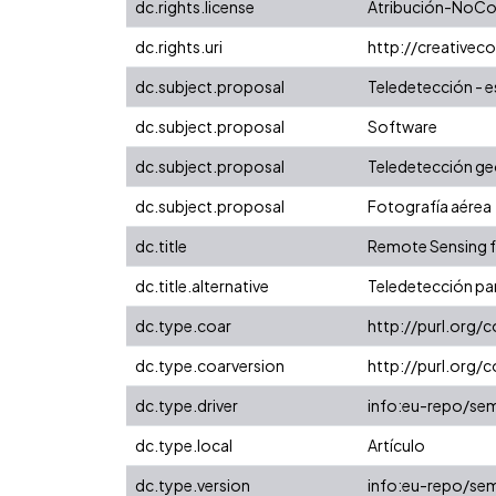
dc.rights.license
Atribución-NoCom
dc.rights.uri
http://creative
dc.subject.proposal
Teledetección - e
dc.subject.proposal
Software
dc.subject.proposal
Teledetección ge
dc.subject.proposal
Fotografía aérea
dc.title
Remote Sensing f
dc.title.alternative
Teledetección par
dc.type.coar
http://purl.org/
dc.type.coarversion
http://purl.org
dc.type.driver
info:eu-repo/sem
dc.type.local
Artículo
dc.type.version
info:eu-repo/sem