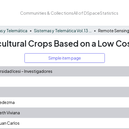
Communities & Collections
All of DSpace
Statistics
s y Telemática
Sistemas y Telemática Vol.13 No. 34
cultural Crops Based on a Low C
Simple item page
idad Icesi – Investigadores
 Ledezma
eth Viviana
uan Carlos