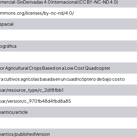
ercial-SinDerivadas 4.0 Internacional (CC BY-NC-ND 4.0)
commons.org/licenses/by-nc-nd/4.0/
spacial
ográfica
or Agricultural Crops Based on a Low Cost Quadcopter
a cultivos agrícolas basada en un cuadricóptero de bajo costo
coar/resource_type/c_2df8fbb1
/coar/version/c_970fb48d4fbd8a85
antics/article
antics/publishedVersion