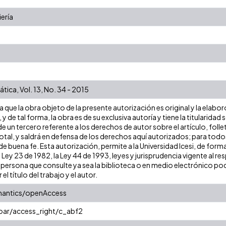
iería
tica, Vol. 13, No. 34 - 2015
que la obra objeto de la presente autorización es original y la elabor
 y de tal forma, la obra es de su exclusiva autoría y tiene la titulari
e un tercero referente a los derechos de autor sobre el artículo, folle
tal, y saldrá en defensa de los derechos aquí autorizados; para todos 
 buena fe. Esta autorización, permite a la Universidad Icesi, de forma
 Ley 23 de 1982, la Ley 44 de 1993, leyes y jurisprudencia vigente al r
persona que consulte ya sea la biblioteca o en medio electrónico pod
 el título del trabajo y el autor.
mantics/openAccess
coar/access_right/c_abf2