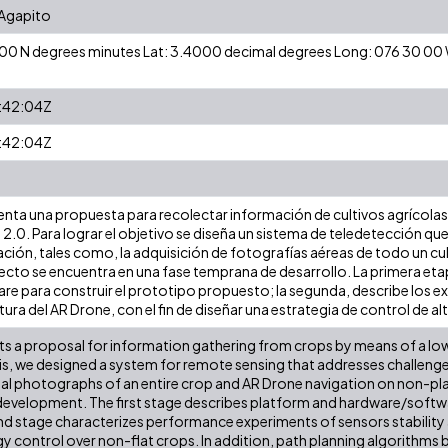
 Agapito
24 00 N degrees minutes Lat: 3.4000 decimal degrees Long: 076 30 0
:42:04Z
:42:04Z
senta una propuesta para recolectar información de cultivos agrícol
2.0. Para lograr el objetivo se diseña un sistema de teledetección qu
ación, tales como, la adquisición de fotografías aéreas de todo un cu
yecto se encuentra en una fase temprana de desarrollo. La primera eta
re para construir el prototipo propuesto; la segunda, describe los
ltura del AR Drone, con el fin de diseñar una estrategia de control de al
ts a proposal for information gathering from crops by means of a 
is, we designed a system for remote sensing that addresses challenges
ial photographs of an entire crop and AR Drone navigation on non-plana
 development. The first stage describes platform and hardware/softw
 stage characterizes performance experiments of sensors stability an
gy control over non-flat crops. In addition, path planning algorithms 