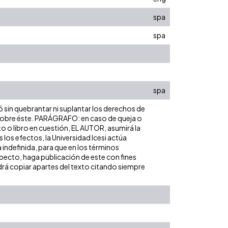
spa
spa
spa
ó sin quebrantar ni suplantar los derechos de
dad sobre éste. PARÁGRAFO: en caso de queja o
to o libro en cuestión, EL AUTOR, asumirá la
los efectos, la Universidad Icesi actúa
 indefinida, para que en los términos
especto, haga publicación de este con fines
rá copiar apartes del texto citando siempre