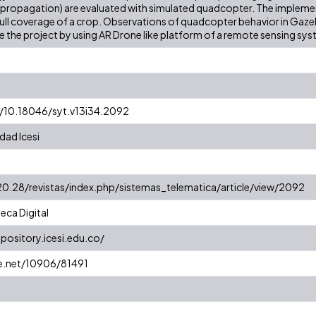
propagation) are evaluated with simulated quadcopter. The implement
full coverage of a crop. Observations of quadcopter behavior in Gaz
te the project by using AR Drone like platform of a remote sensing sys
g/10.18046/syt.v13i34.2092
dad Icesi
20.28/revistas/index.php/sistemas_telematica/article/view/2092
eca Digital
epository.icesi.edu.co/
le.net/10906/81491