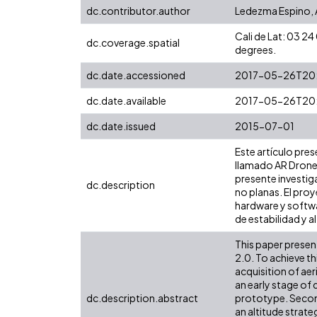
dc.contributor.author
Ledezma Espino,
Cali de Lat: 03 
dc.coverage.spatial
degrees.
dc.date.accessioned
2017-05-26T20
dc.date.available
2017-05-26T20
dc.date.issued
2015-07-01
Este artículo pre
llamado AR Drone 
presente investig
dc.description
no planas. El pro
hardware y softwa
de estabilidad y a
This paper presen
2.0. To achieve th
acquisition of aer
an early stage of
dc.description.abstract
prototype. Second
an altitude strate