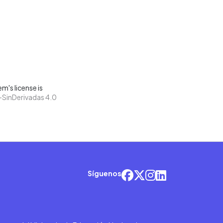
m's license is
SinDerivadas 4.0
Síguenos