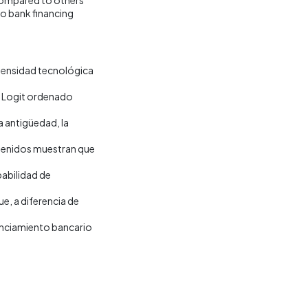
o bank financing
intensidad tecnológica
lo Logit ordenado
a antigüedad, la
btenidos muestran que
babilidad de
e, a diferencia de
anciamiento bancario