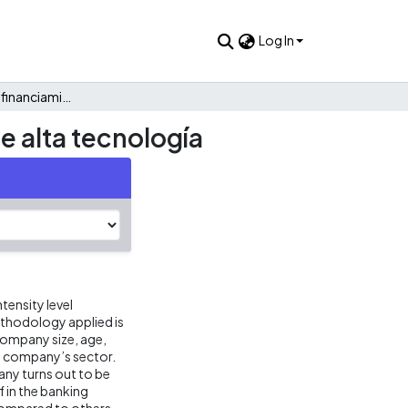
Log In
Las limitaciones al financiamiento bancario de las Pymes de alta tecnología
e alta tecnología
tensity level
ethodology applied is
 company size, age,
e company’s sector.
any turns out to be
f in the banking
f compared to others