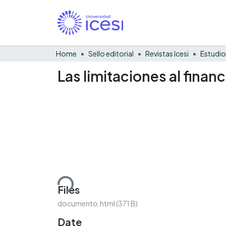
Home
Sello editorial
Revistas Icesi
Estudio
Las limitaciones al fina
Loading...
Files
documento.html
(371 B)
Date