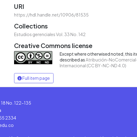
URI
https://hdl.handle.net/10906/81535
Collections
Estudios gerenciales Vol. 33 No. 142
Creative Commons license
Except where otherwised noted, this ite
described as
Atribución-NoComercial-
Internacional (CC BY-NC-ND 4.0)
Full item page
le 18 No. 122-135
a
555 2334
.edu.co