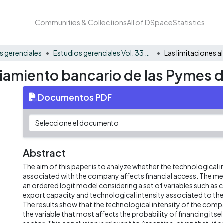
Communities & Collections
All of DSpace
Statistics
s gerenciales
Estudios gerenciales Vol. 33 No. 142
nciamiento bancario de las Pymes d
Documentos PDF
Abstract
The aim of this paper is to analyze whether the technological in
associated with the company affects financial access. The m
an ordered logit model considering a set of variables such as
export capacity and technological intensity associated to th
The results show that the technological intensity of the comp
the variable that most affects the probability of financing itsel
sector. This conclusion is relevant to Argentina, given that, i