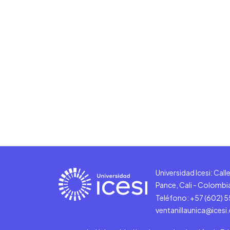
Universidad Icesi: Cal
Pance, Cali - Colombi
Teléfono: +57 (602) 
ventanillaunica@icesi