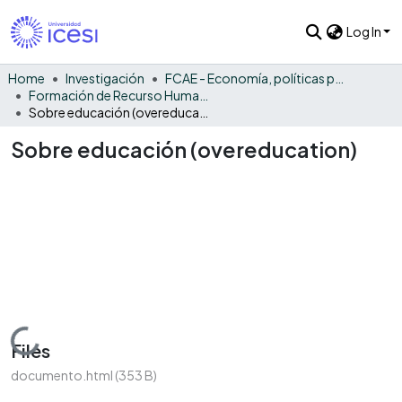
Log In
Home
Investigación
FCAE - Economía, políticas públicas y métodos cuantitativos
Formación de Recurso Humano- EPPMC
Sobre educación (overeducation)
Sobre educación (overeducation)
Loading...
Files
documento.html
(353 B)