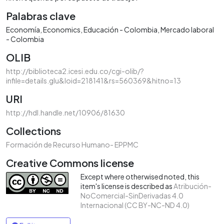
Palabras clave
Economía
Economics
Educación - Colombia
Mercado laboral
- Colombia
OLIB
http://biblioteca2.icesi.edu.co/cgi-olib/?
infile=details.glu&loid=218141&rs=560369&hitno=13
URI
http://hdl.handle.net/10906/81630
Collections
Formación de Recurso Humano- EPPMC
Creative Commons license
Except where otherwised noted, this
item's license is described as
Atribución-
NoComercial-SinDerivadas 4.0
Internacional (CC BY-NC-ND 4.0)