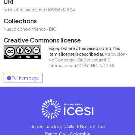
URI
http://hdl.handle.net/10906/81834
Collections
Nuevo conocimiento - BIO
Creative Commons license
Except where otherwised noted, this
item's license is described as
Atribución-
NoComercial-SinDerivadas 4.0
Internacional (CC BY-NC-ND 4.0)
Full item page
Universidad Icesi: Calle 18 No. 122-135
Pance, Cali - Colombia