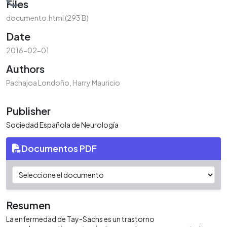
Loading...
Files
documento.html
(293 B)
Date
2016-02-01
Authors
Pachajoa Londoño, Harry Mauricio
Publisher
Sociedad Española de Neurología
Documentos PDF
Resumen
La enfermedad de Tay-Sachs es un trastorno