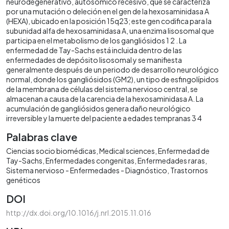
neurodegenerativo, autosómico recesivo, que se caracteriza
por una mutación o deleción en el gen de la hexosaminidasa A
(HEXA), ubicado en la posición 15q23; este gen codifica para la
subunidad alfa de hexosaminidasa A, una enzima lisosomal que
participa en el metabolismo de los gangliósidos 1 2 . La
enfermedad de Tay-Sachs está incluida dentro de las
enfermedades de depósito lisosomal y se manifiesta
generalmente después de un periodo de desarrollo neurológico
normal, donde los gangliósidos (GM2), un tipo de esfingolípidos
de la membrana de células del sistema nervioso central, se
almacenan a causa de la carencia de la hexosaminidasa A. La
acumulación de gangliósidos genera daño neurológico
irreversible y la muerte del paciente a edades tempranas 3 4
Palabras clave
Ciencias socio biomédicas
Medical sciences
Enfermedad de
Tay-Sachs
Enfermedades congenitas
Enfermedades raras
Sistema nervioso - Enfermedades - Diagnóstico
Trastornos
genéticos
DOI
http://dx.doi.org/10.1016/j.nrl.2015.11.016