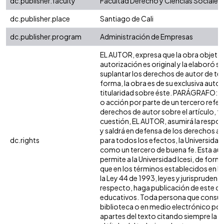
dc.publisher.faculty
Facultad Derecho y Ciencias Sociales
dc.publisher.place
Santiago de Cali
dc.publisher.program
Administración de Empresas
EL AUTOR, expresa que la obra objeto 
autorización es original y la elaboró si
suplantar los derechos de autor de terc
forma, la obra es de su exclusiva autorí
titularidad sobre éste. PARÁGRAFO: e
o acción por parte de un tercero refer
derechos de autor sobre el artículo, fo
cuestión, EL AUTOR, asumirá la respon
y saldrá en defensa de los derechos a
dc.rights
para todos los efectos, la Universidad 
como un tercero de buena fe. Esta aut
permite a la Universidad Icesi, de forma
que en los términos establecidos en la
la Ley 44 de 1993, leyes y jurisprudenci
respecto, haga publicación de este co
educativos. Toda persona que consulte
biblioteca o en medio electrónico po
apartes del texto citando siempre la fu