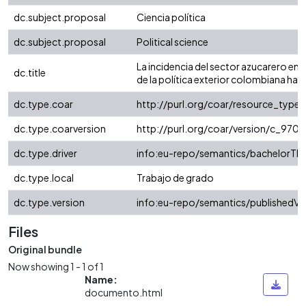
dc.subject.proposal
Ciencia política
dc.subject.proposal
Political science
La incidencia del sector azucarero en 
dc.title
de la política exterior colombiana hac
dc.type.coar
http://purl.org/coar/resource_type/
dc.type.coarversion
http://purl.org/coar/version/c_97
dc.type.driver
info:eu-repo/semantics/bachelorThe
dc.type.local
Trabajo de grado
dc.type.version
info:eu-repo/semantics/publishedVe
Files
Original bundle
Now showing
1 - 1 of 1
Name:
documento.html