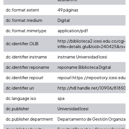
dc.format.extent
49 páginas
dc.format.medium
Digital
dc.format.mimetype
application/pdf
http://biblioteca2.icesi.edu.co/cgi-o
dc.identifier.OLIB
infile=details.glu&loid=240425&rs
dc.identifier.instname
instname:Universidad Icesi
dc.identifier.reponame
reponame:Biblioteca Digital
dc.identifier.repourl
repourl:https://repository.icesi.edu.
dc.identifier.uri
http://hdl.handle.net/10906/81850
dc.language.iso
spa
dc.publisher
Universidad Icesi
dc.publisher.department
Departamento de Gestión Organizaci