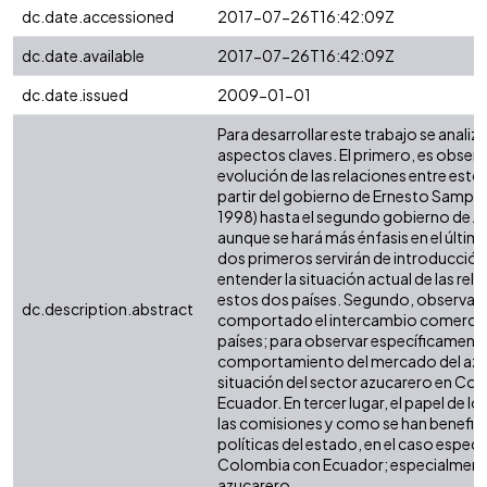
dc.date.accessioned
2017-07-26T16:42:09Z
dc.date.available
2017-07-26T16:42:09Z
dc.date.issued
2009-01-01
Para desarrollar este trabajo se analiz
aspectos claves. El primero, es observa
evolución de las relaciones entre esto
partir del gobierno de Ernesto Sampe
1998) hasta el segundo gobierno de Ál
aunque se hará más énfasis en el últim
dos primeros servirán de introducció
entender la situación actual de las rel
estos dos países. Segundo, observar 
dc.description.abstract
comportado el intercambio comercial
países; para observar específicament
comportamiento del mercado del azúc
situación del sector azucarero en Co
Ecuador. En tercer lugar, el papel de l
las comisiones y como se han benefic
políticas del estado, en el caso especi
Colombia con Ecuador; especialmente
azucarero.