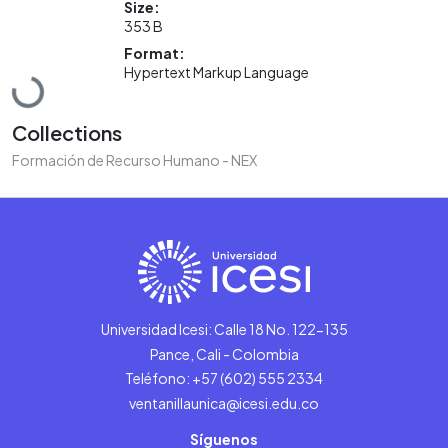
Size:
353 B
Format:
Hypertext Markup Language
Loading...
Collections
Formación de Recurso Humano - NEX
Universidad Icesi: Calle 18 No. 122-135
Pance, Cali - Colombia
Teléfono: +57 (602) 555 2334
ventanillaunica@icesi.edu.co
Síguenos