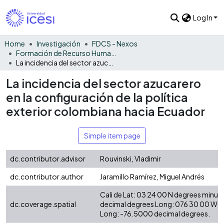
Log In
Home
Investigación
FDCS - Nexos
Formación de Recurso Humano - NEX
La incidencia del sector azucarero en la configuración de la política exterior colombiana hacia Ecuador
La incidencia del sector azucarero
en la configuración de la política
exterior colombiana hacia Ecuador
Simple item page
dc.contributor.advisor
Rouvinski, Vladimir
dc.contributor.author
Jaramillo Ramírez, Miguel Andrés
Cali de Lat: 03 24 00 N degrees minut
dc.coverage.spatial
decimal degrees Long: 076 30 00 W d
Long: -76.5000 decimal degrees.