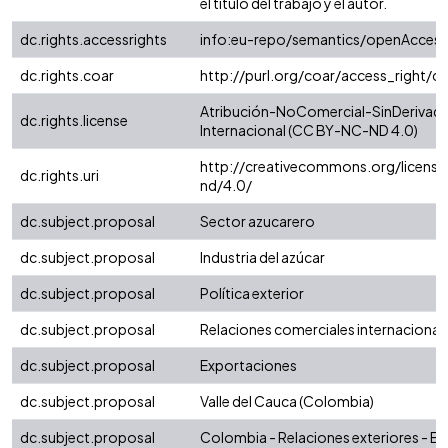
el título del trabajo y el autor.
dc.rights.accessrights
info:eu-repo/semantics/openAccess
dc.rights.coar
http://purl.org/coar/access_right/c
Atribución-NoComercial-SinDerivada
dc.rights.license
Internacional (CC BY-NC-ND 4.0)
http://creativecommons.org/license
dc.rights.uri
nd/4.0/
dc.subject.proposal
Sector azucarero
dc.subject.proposal
Industria del azúcar
dc.subject.proposal
Política exterior
dc.subject.proposal
Relaciones comerciales internacional
dc.subject.proposal
Exportaciones
dc.subject.proposal
Valle del Cauca (Colombia)
dc.subject.proposal
Colombia - Relaciones exteriores - E