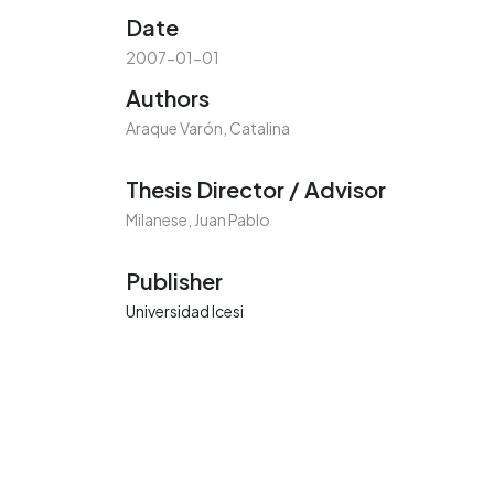
Date
2007-01-01
Authors
Araque Varón, Catalina
Thesis Director / Advisor
Milanese, Juan Pablo
Publisher
Universidad Icesi