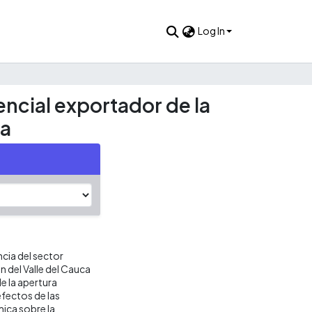
Log In
encial exportador de la
ca
ncia del sector
n del Valle del Cauca
e la apertura
efectos de las
ica sobre la