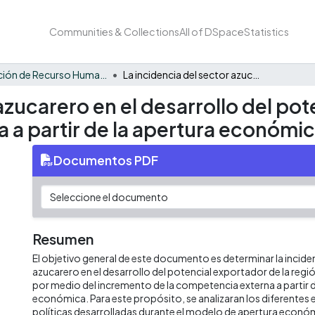
Communities & Collections
All of DSpace
Statistics
Formación de Recurso Humano - NEX
La incidencia del sector azucarero en el desarrollo del potencial exportador de la región del Valle del Cauca a partir de la apertura económica
azucarero en el desarrollo del pot
a a partir de la apertura económi
Documentos PDF
Resumen
El objetivo general de este documento es determinar la incide
azucarero en el desarrollo del potencial exportador de la regió
por medio del incremento de la competencia externa a partir d
económica. Para este propósito, se analizaran los diferentes 
políticas desarrolladas durante el modelo de apertura económ