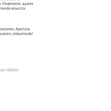
 Finalmente, a partir
tenido el sector
taciones
Apertura
ucarero
Industria del
&loid=188666