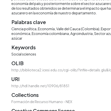
economía del país y posteriormente sobre el sector azucarero.
de los resultados obtenidos se determinara el impacto que ha 
azucarero en la economía de nuestro departamento.
Palabras clave
Ciencia política
Economía
Valle del Cauca (Colombia)
Expor
económica
Economía colombiana
Agroindustria
Sector az
azúcar
Keywords
Social sciences
OLIB
http://biblioteca2.icesi.edu.co/cgi-olib/?infile=details.glu
URI
http://hdl.handle.net/10906/81851
Collections
Formación de Recurso Humano - NEX
Creative Commons license