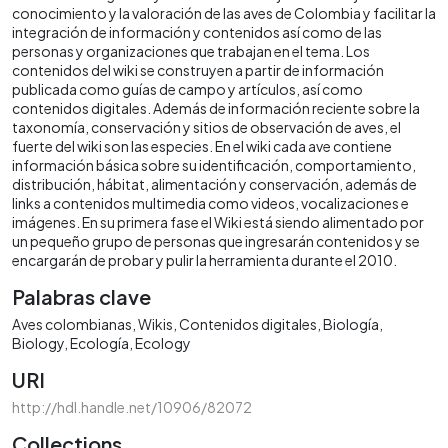
conocimiento y la valoración de las aves de Colombia y facilitar la
integración de información y contenidos así como de las
personas y organizaciones que trabajan en el tema. Los
contenidos del wiki se construyen a partir de información
publicada como guías de campo y artículos, así como
contenidos digitales. Además de información reciente sobre la
taxonomía, conservación y sitios de observación de aves, el
fuerte del wiki son las especies. En el wiki cada ave contiene
información básica sobre su identificación, comportamiento,
distribución, hábitat, alimentación y conservación, además de
links a contenidos multimedia como videos, vocalizaciones e
imágenes. En su primera fase el Wiki está siendo alimentado por
un pequeño grupo de personas que ingresarán contenidos y se
encargarán de probar y pulir la herramienta durante el 2010.
Palabras clave
Aves colombianas
Wikis
Contenidos digitales
Biología
Biology
Ecología
Ecology
URI
http://hdl.handle.net/10906/82072
Collections