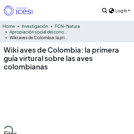
Log In
Home
Investigación
FCN- Natura
Apropiación social del conocimiento - NAT
Wiki aves de Colombia: la primera guía virtural sobre las aves colombianas
Wiki aves de Colombia: la primera
guía virtural sobre las aves
colombianas
ding...
Files