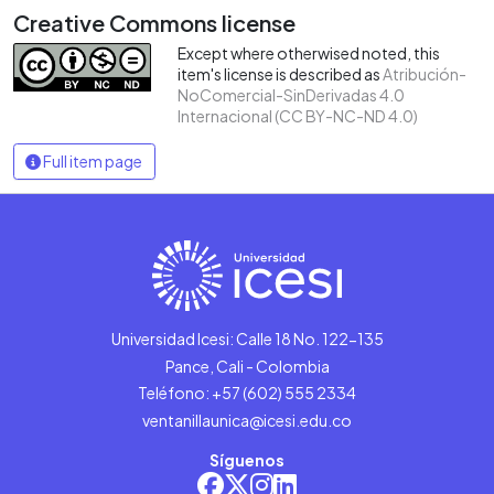
Creative Commons license
Except where otherwised noted, this
item's license is described as
Atribución-
NoComercial-SinDerivadas 4.0
Internacional (CC BY-NC-ND 4.0)
Full item page
Universidad Icesi: Calle 18 No. 122-135
Pance, Cali - Colombia
Teléfono: +57 (602) 555 2334
ventanillaunica@icesi.edu.co
Síguenos