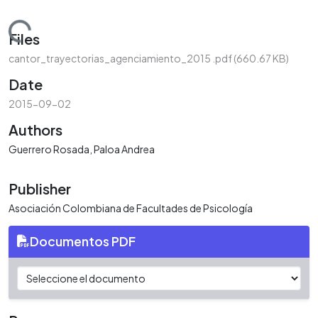
Loading...
Files
cantor_trayectorias_agenciamiento_2015 .pdf
(660.67 KB)
Date
2015-09-02
Authors
Guerrero Rosada, Paloa Andrea
Publisher
Asociación Colombiana de Facultades de Psicología
Documentos PDF