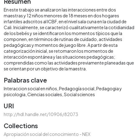
Resumen
En este trabajo se analizaron las interacciones entre dos
maestras y 12 niños menores de 18 meses en dos hogares
infantiles adscritos al ICBF, en el nivel sala cuna en la ciudad de
Cali. Inicialmente, se caracterizó cualitativamente la cotidianidad
de los bebés y se identificaron los momentos típicos que la
componen, en términos de rutinas de cuidado, actividades
pedagógicas y momentos de juego libre. A partir de esta
categorización inicial, se retomaron los momentos de
interacción espontánea y las situaciones pedagógicas;
comprendidas como las actividades previamente planeadas que
se orientan por un objetivo de la maestra.
Palabras clave
Interaccion social en niños
Pedagogía social
Pedagogia y
psicologia
Ciencias sociales
Social sciences
URI
http://hdl.handle.net/10906/82073
Collections
Apropiación social del conocimiento - NEX