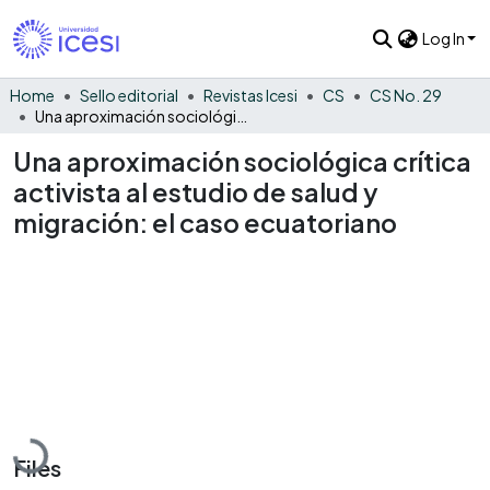
Log In
Home
Sello editorial
Revistas Icesi
CS
CS No. 29
Una aproximación sociológica crítica activista al estudio de salud y migración: el caso ecuatoriano
Una aproximación sociológica crítica
activista al estudio de salud y
migración: el caso ecuatoriano
Loading...
Files