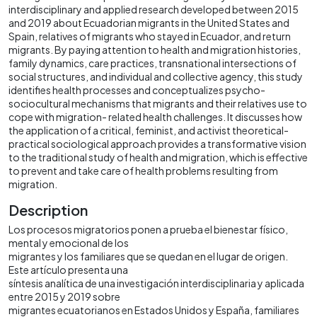
interdisciplinary and applied research developed between 2015
and 2019 about Ecuadorian migrants in the United States and
Spain, relatives of migrants who stayed in Ecuador, and return
migrants. By paying attention to health and migration histories,
family dynamics, care practices, transnational intersections of
social structures, and individual and collective agency, this study
identifies health processes and conceptualizes psycho-
sociocultural mechanisms that migrants and their relatives use to
cope with migration- related health challenges. It discusses how
the application of a critical, feminist, and activist theoretical-
practical sociological approach provides a transformative vision
to the traditional study of health and migration, which is effective
to prevent and take care of health problems resulting from
migration.
Description
Los procesos migratorios ponen a prueba el bienestar físico,
mental y emocional de los
migrantes y los familiares que se quedan en el lugar de origen.
Este artículo presenta una
síntesis analítica de una investigación interdisciplinaria y aplicada
entre 2015 y 2019 sobre
migrantes ecuatorianos en Estados Unidos y España, familiares