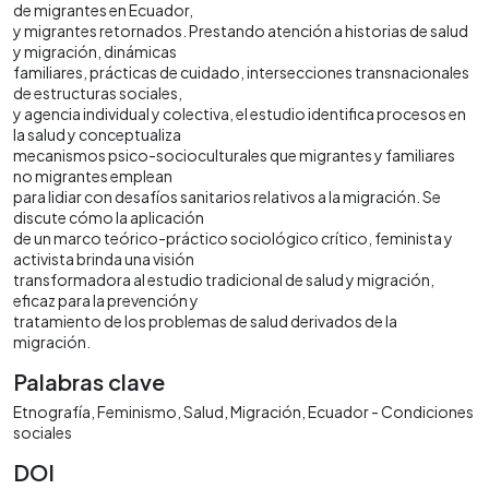
de migrantes en Ecuador,
y migrantes retornados. Prestando atención a historias de salud
y migración, dinámicas
familiares, prácticas de cuidado, intersecciones transnacionales
de estructuras sociales,
y agencia individual y colectiva, el estudio identifica procesos en
la salud y conceptualiza
mecanismos psico-socioculturales que migrantes y familiares
no migrantes emplean
para lidiar con desafíos sanitarios relativos a la migración. Se
discute cómo la aplicación
de un marco teórico-práctico sociológico crítico, feminista y
activista brinda una visión
transformadora al estudio tradicional de salud y migración,
eficaz para la prevención y
tratamiento de los problemas de salud derivados de la
migración.
Palabras clave
Etnografía
Feminismo
Salud
Migración
Ecuador - Condiciones
sociales
DOI