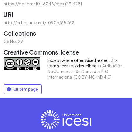
https://doi.org/10.18046/recs.i29.3481
URI
http://hdl.handle.net/10906/85262
Collections
CS No. 29
Creative Commons license
Except where otherwised noted, this
item's license is described as
Atribución-
NoComercial-SinDerivadas 4.0
Internacional (CC BY-NC-ND 4.0)
Full item page