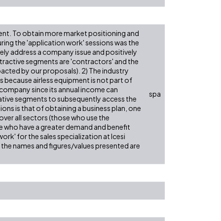
pment. To obtain more market positioning and
ing the 'application work' sessions was the
ely address a company issue and positively
ttractive segments are 'contractors' and the
pacted by our proposals). 2) The industry
s because airless equipment is not part of
he company since its annual income can
spa
ntative segments to subsequently access the
s is that of obtaining a business plan, one
ver all sectors (those who use the
se who have a greater demand and benefit
work' for the sales specialization at Icesi
d; the names and figures/values presented are