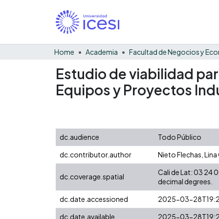
Home
Academia
Estudio de viabilidad par
Equipos y Proyectos Ind
dc.audience
Todo Público
dc.contributor.author
Nieto Flechas, Lin
Cali de Lat: 03 24
dc.coverage.spatial
decimal degrees.
dc.date.accessioned
2025-03-28T19:2
dc.date.available
2025-03-28T19:2