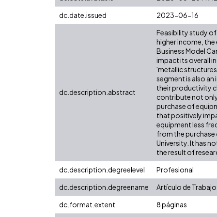
dc.date.issued
2023-06-16
Feasibility study o
higher income, the 
Business Model Can
impact its overall 
'metallic structure
segment is also an 
their productivity 
dc.description.abstract
contribute not onl
purchase of equipm
that positively imp
equipment less fre
from the purchase co
University. It has 
the result of rese
dc.description.degreelevel
Profesional
dc.description.degreename
Artículo de Trabajo
dc.format.extent
8 páginas