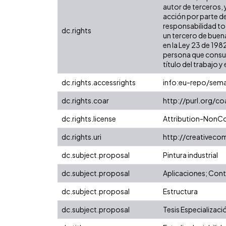
autor de terceros, 
acción por parte de
responsabilidad tot
dc.rights
un tercero de buena
en la Ley 23 de 198
persona que consult
título del trabajo y 
dc.rights.accessrights
info:eu-repo/sem
dc.rights.coar
http://purl.org/c
dc.rights.license
Attribution-NonCo
dc.rights.uri
http://creativeco
dc.subject.proposal
Pintura industrial
dc.subject.proposal
Aplicaciones; Cont
dc.subject.proposal
Estructura
dc.subject.proposal
Tesis Especializaci