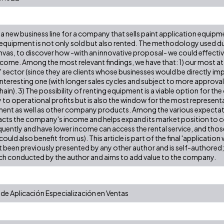
f a new business line for a company that sells paint application equi
equipment is not only sold but also rented. The methodology used dur
vas, to discover how -with an innovative proposal- we could effectiv
income. Among the most relevant findings, we have that: 1) our most a
s' sector (since they are clients whose businesses would be directly im
interesting one (with longer sales cycles and subject to more approval
chain). 3) The possibility of renting equipment is a viable option for t
y to operational profits but is also the window for the most represe
ent as well as other company products. Among the various expectation
acts the company's income and helps expand its market position to co
quently and have lower income can access the rental service, and tho
uld also benefit from us). This article is part of the final 'application 
not been previously presented by any other author and is self-authore
arch conducted by the author and aims to add value to the company.
 de Aplicación Especialización en Ventas