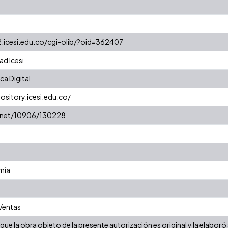
2.icesi.edu.co/cgi-olib/?oid=362407
ad Icesi
a Digital
pository.icesi.edu.co/
e.net/10906/130228
mía
 Ventas
ue la obra objeto de la presente autorización es original y la elaboró