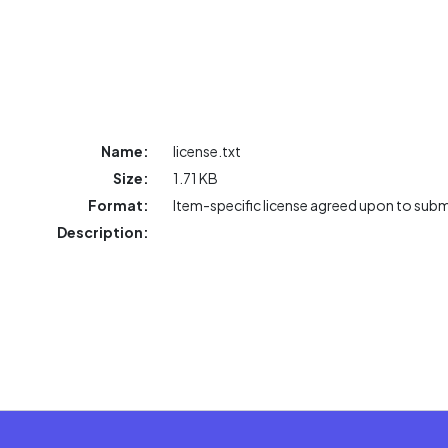
Name:
license.txt
Size:
1.71 KB
Format:
Item-specific license agreed upon to sub
Description: