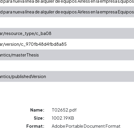
ad para nueva línea de alquiler de equipos Airless en la empresa Equipo
ad para nueva línea de alquiler de equipos Airless en la empresa Equipo
oar/resource_type/c_ba08
coar/version/c_970fb48d4fbd8a85
ntics/masterThesis
ntics/publishedVersion
Name:
T02652.pdf
Size:
1002.19 KB
Format:
Adobe Portable Document Format