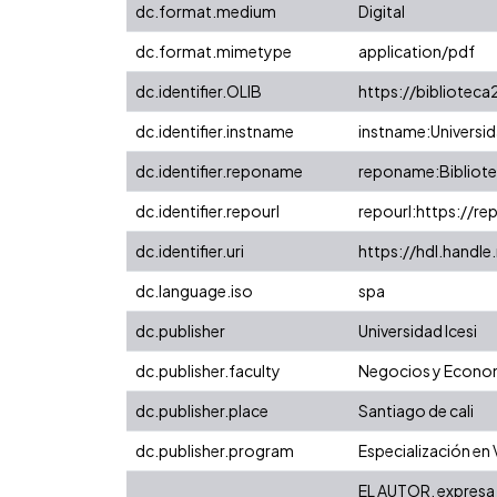
dc.format.medium
Digital
dc.format.mimetype
application/pdf
dc.identifier.OLIB
https://biblioteca
dc.identifier.instname
instname:Universid
dc.identifier.reponame
reponame:Bibliotec
dc.identifier.repourl
repourl:https://re
dc.identifier.uri
https://hdl.handl
dc.language.iso
spa
dc.publisher
Universidad Icesi
dc.publisher.faculty
Negocios y Econo
dc.publisher.place
Santiago de cali
dc.publisher.program
Especialización en
EL AUTOR, expresa q