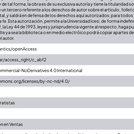
y de tal forma, la obra es de su exclusiva autoría y tiene la titularida
 un tercero referente a los derechos de autor sobre el artículo, follet
al, y saldrá en defensa de los derechos aquí autorizados; para todos 
 fe. Esta autorización, permite a la Universidad Icesi, de forma indefi
2, la Ley 44 de 1993, leyes y jurisprudencia vigente al respecto, haga 
e ya sea la biblioteca o en medio electróico podrá copiar apartes del 
el autor.
antics/openAccess
oar/access_right/c_abf2
mmercial-NoDerivatives 4.0 International
mmons.org/licenses/by-nc-nd/4.0/
ratistas
ón en Ventas