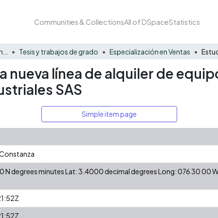
Communities & Collections
All of DSpace
Statistics
Facultad de Negocios y Economía
Tesis y trabajos de grado
Especialización en Ventas
a nueva línea de alquiler de equip
ustriales SAS
Simple item page
a Constanza
 00 N degrees minutes Lat: 3.4000 decimal degrees Long: 076 30 00
1:52Z
1:52Z