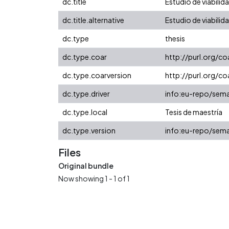
dc.title
Estudio de viabilid
dc.title.alternative
Estudio de viabilid
dc.type
thesis
dc.type.coar
http://purl.org/c
dc.type.coarversion
http://purl.org/
dc.type.driver
info:eu-repo/sema
dc.type.local
Tesis de maestría
dc.type.version
info:eu-repo/sema
Files
Original bundle
Now showing
1 - 1 of 1