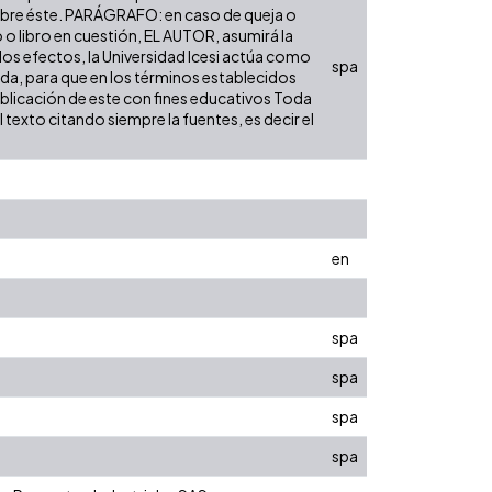
d sobre éste. PARÁGRAFO: en caso de queja o
o o libro en cuestión, EL AUTOR, asumirá la
los efectos, la Universidad Icesi actúa como
spa
nida, para que en los términos establecidos
publicación de este con fines educativos Toda
texto citando siempre la fuentes, es decir el
en
spa
spa
spa
spa