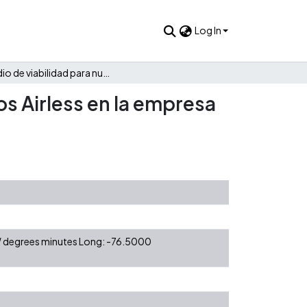
Log In
Estudio de viabilidad para nueva línea de alquiler de equipos Airless en la empresa Equipos y Proyectos Industriales SAS
os Airless en la empresa
 W degrees minutes Long: -76.5000