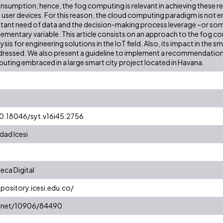
sumption; hence, the fog computing is relevant in achieving these re
 user devices. For this reason, the cloud computing paradigm is not e
stant need of data and the decision-making process leverage –or so
entary variable. This article consists on an approach to the fog co
is for engineering solutions in the IoT field. Also, its impact in the sma
dressed. We also present a guideline to implement a recommendation 
uting embraced in a large smart city project located in Havana.
10.18046/syt.v16i45.2756
dad Icesi
eca Digital
epository.icesi.edu.co/
le.net/10906/84490