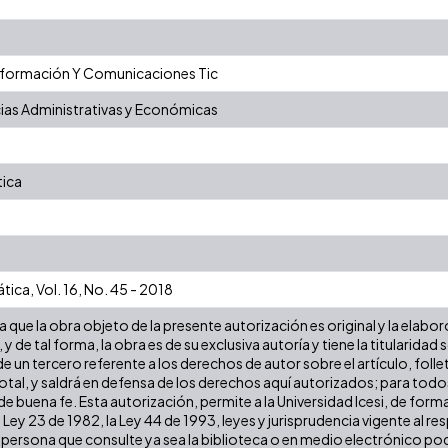
nformación Y Comunicaciones Tic
ias Administrativas y Económicas
tica
ica, Vol. 16, No. 45 - 2018
que la obra objeto de la presente autorización es original y la elabor
 y de tal forma, la obra es de su exclusiva autoría y tiene la titulari
e un tercero referente a los derechos de autor sobre el artículo, folle
tal, y saldrá en defensa de los derechos aquí autorizados; para todos 
 buena fe. Esta autorización, permite a la Universidad Icesi, de forma
 Ley 23 de 1982, la Ley 44 de 1993, leyes y jurisprudencia vigente al r
persona que consulte ya sea la biblioteca o en medio electrónico pod