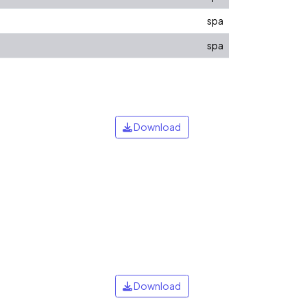
spa
spa
Download
Download