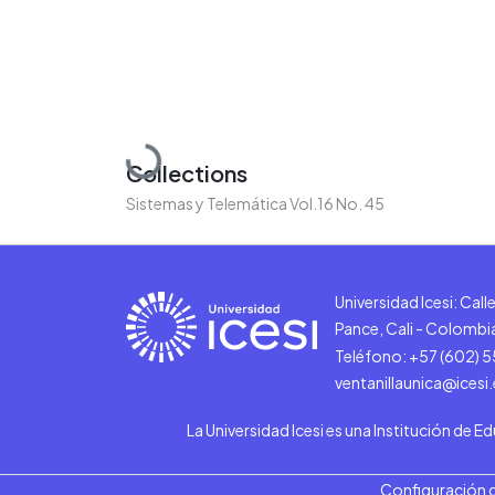
Loading...
Collections
Sistemas y Telemática Vol.16 No. 45
Universidad Icesi: Cal
Pance, Cali - Colombi
Teléfono: +57 (602) 
ventanillaunica@icesi
La Universidad Icesi es una Institución de E
Configuración 