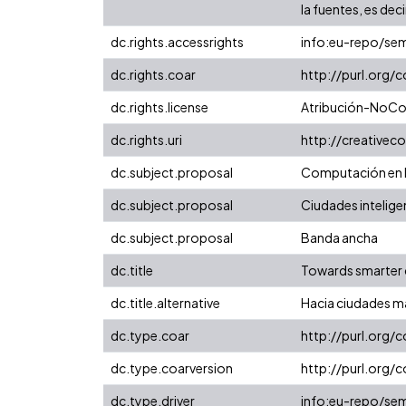
la fuentes, es decir
dc.rights.accessrights
info:eu-repo/se
dc.rights.coar
http://purl.org/
dc.rights.license
Atribución-NoCom
dc.rights.uri
http://creative
dc.subject.proposal
Computación en 
dc.subject.proposal
Ciudades intelige
dc.subject.proposal
Banda ancha
dc.title
Towards smarter 
dc.title.alternative
Hacia ciudades m
dc.type.coar
http://purl.org
dc.type.coarversion
http://purl.org
dc.type.driver
info:eu-repo/se