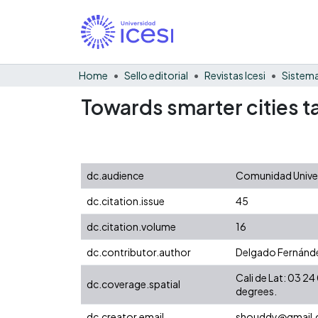
Home
Sello editorial
Revistas Icesi
Sistema
Towards smarter cities 
dc.audience
Comunidad Univers
dc.citation.issue
45
dc.citation.volume
16
dc.contributor.author
Delgado Fernánde
Cali de Lat: 03 
dc.coverage.spatial
degrees.
dc.creator.email
shouddy@gmail