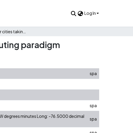
Log In
Towards smarter cities taking advantage of the Fog Computing paradigm
puting paradigm
spa
spa
0 W degrees minutes Long: -76.5000 decimal
spa
spa