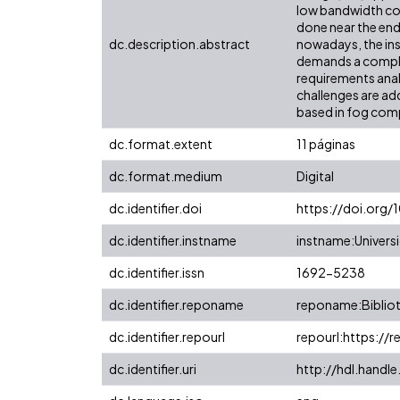
low bandwidth con
done near the end
dc.description.abstract
nowadays, the in
demands a complem
requirements analys
challenges are ad
based in fog comp
dc.format.extent
11 páginas
dc.format.medium
Digital
dc.identifier.doi
https://doi.org/
dc.identifier.instname
instname:Universi
dc.identifier.issn
1692-5238
dc.identifier.reponame
reponame:Bibliot
dc.identifier.repourl
repourl:https://r
dc.identifier.uri
http://hdl.hand