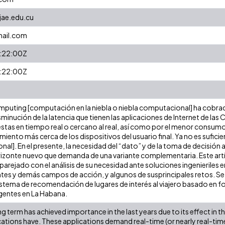
jae.edu.cu
mail.com
:22:00Z
:22:00Z
mputing [computación en la niebla o niebla computacional] ha cobrad
sminución de la latencia que tienen las aplicaciones de Internet de las C
as en tiempo real o cercano al real, así como por el menor consumo
iento más cerca de los dispositivos del usuario final. Ya no es sufic
l]. En el presente, la necesidad del “dato” y de la toma de decisión 
izonte nuevo que demanda de una variante complementaria. Este artí
rejado con el análisis de su necesidad ante soluciones ingenieriles en
ntes y demás campos de acción, y algunos de susprincipales retos. Se
stema de recomendación de lugares de interés al viajero basado en 
igentes en La Habana.
term has achieved importance in the last years due to its effect in th
ications have. These applications demand real-time (or nearly real-ti