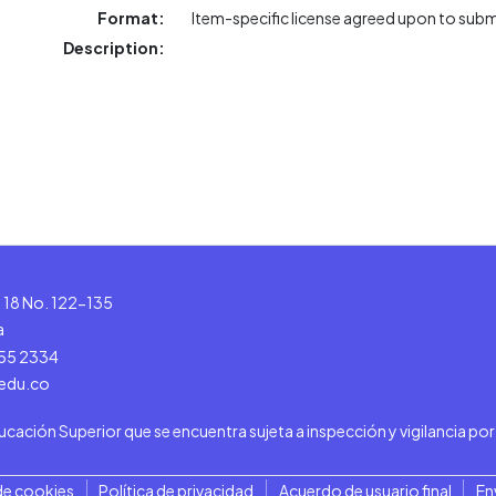
Format:
Item-specific license agreed upon to sub
Description:
le 18 No. 122-135
a
555 2334
.edu.co
ducación Superior que se encuentra sujeta a inspección y vigilancia po
de cookies
Política de privacidad
Acuerdo de usuario final
En