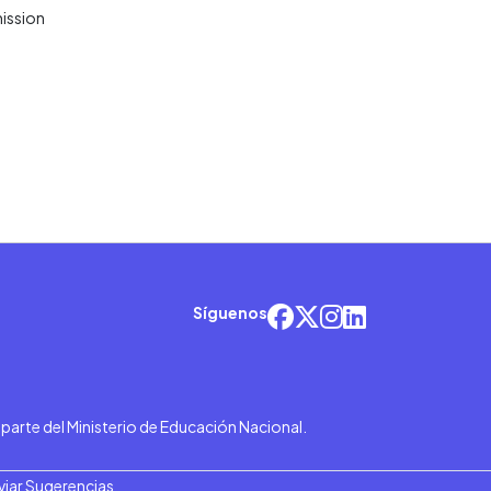
mission
Síguenos
r parte del Ministerio de Educación Nacional.
viar Sugerencias