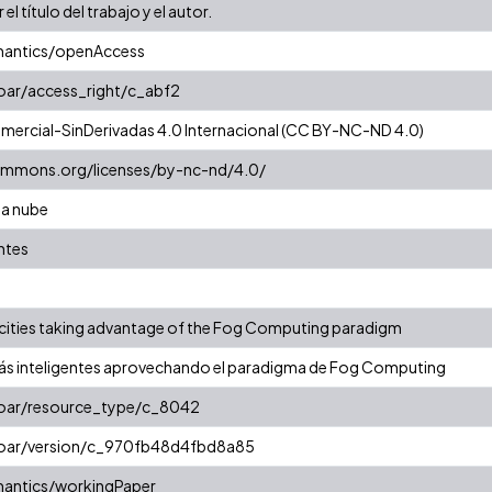
 el título del trabajo y el autor.
mantics/openAccess
coar/access_right/c_abf2
ercial-SinDerivadas 4.0 Internacional (CC BY-NC-ND 4.0)
commons.org/licenses/by-nc-nd/4.0/
la nube
ntes
cities taking advantage of the Fog Computing paradigm
ás inteligentes aprovechando el paradigma de Fog Computing
/coar/resource_type/c_8042
/coar/version/c_970fb48d4fbd8a85
mantics/workingPaper