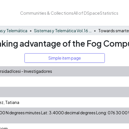
Communities & Collections
All of DSpace
Statistics
s y Telemática
Sistemas y Telemática Vol.16 No. 45
taking advantage of the Fog Com
Simple item page
idad Icesi - Investigadores
z, Tatiana
24 00 N degrees minutes Lat: 3.4000 decimal degrees Long: 076 30 0
.com