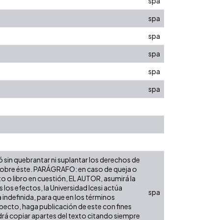
spa
spa
spa
spa
spa
spa
ó sin quebrantar ni suplantar los derechos de
dad sobre éste. PARÁGRAFO: en caso de queja o
to o libro en cuestión, EL AUTOR, asumirá la
los efectos, la Universidad Icesi actúa
spa
 indefinida, para que en los términos
especto, haga publicación de este con fines
rá copiar apartes del texto citando siempre