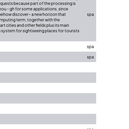
quests because part of the processing is
nou - gh for some applications, since
mehow discover– a new horizon that
spa
mputing term, together with the
rt cities and other fields plus its main
system for sightseeing places for tourists
spa
spa