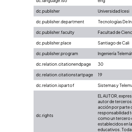
dc.language.iso
eng
dc.publisher
Universidad Icesi
dc.publisher.department
Tecnologías De I
dc.publisher.faculty
Facultad de Cienc
dc.publisher.place
Santiago de Cali
dc.publisher.program
Ingeniería Telemá
dc.relation.citationendpage
30
dc.relation.citationstartpage
19
dc.relation.ispartof
Sistemas y Telemát
EL AUTOR, expresa 
autor de terceros,
acción por parte d
responsabilidad to
dc.rights
como un tercero de
establecidos en la
educativos. Toda 