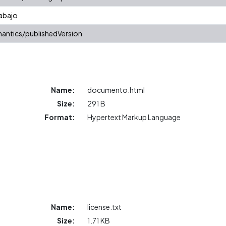
abajo
antics/publishedVersion
Name:
documento.html
Size:
291 B
Format:
Hypertext Markup Language
Name:
license.txt
Size:
1.71 KB