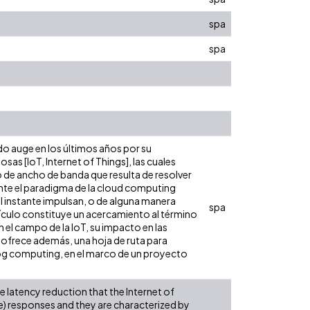
spa
spa
o auge en los últimos años por su
osas [IoT, Internet of Things], las cuales
 de ancho de banda que resulta de resolver
iente el paradigma de la cloud computing
al instante impulsan, o de alguna manera
spa
culo constituye un acercamiento al término
 el campo de la IoT, su impacto en las
 ofrece además, una hoja de ruta para
fog computing, en el marco de un proyecto
e latency reduction that the Internet of
me) responses and they are characterized by