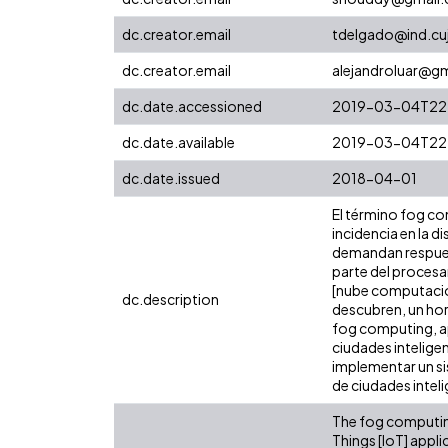
dc.creator.email
tdelgado@ind.cu
dc.creator.email
alejandroluar@g
dc.date.accessioned
2019-03-04T22
dc.date.available
2019-03-04T22
dc.date.issued
2018-04-01
El término fog co
incidencia en la di
demandan respuest
parte del procesam
[nube computaciona
dc.description
descubren, un hor
fog computing, apa
ciudades intelige
implementar un si
de ciudades intel
The fog computing 
Things [IoT] appl