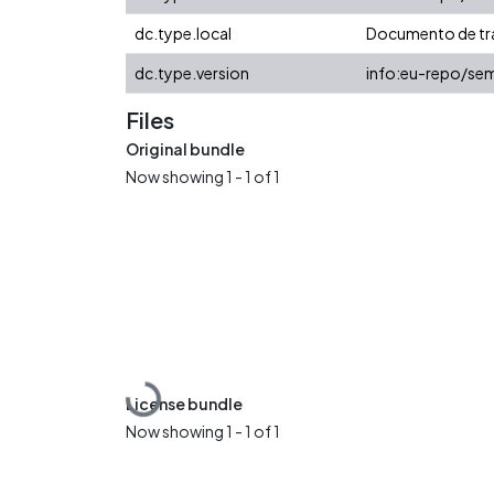
dc.type.local
Documento de tr
dc.type.version
info:eu-repo/sem
Files
Original bundle
Now showing
1 - 1 of 1
Loading...
License bundle
Now showing
1 - 1 of 1