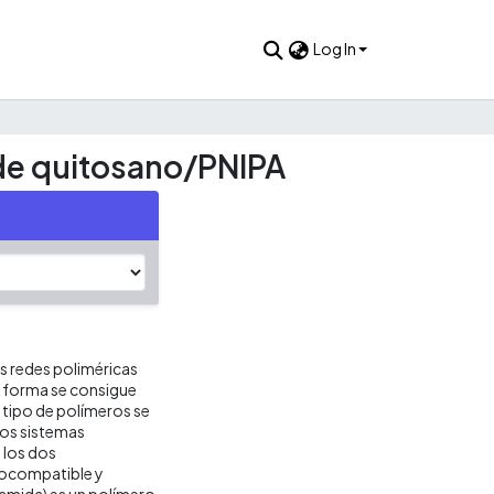
Log In
 de quitosano/PNIPA
s redes poliméricas
ta forma se consigue
 tipo de polímeros se
dos sistemas
 los dos
iocompatible y
ilamida) es un polímero