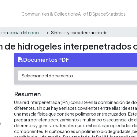
Communities & Collections
All of DSpace
Statistics
Apropiación social del conocimiento - NAT
Síntesis y caracterización de hidrogeles interpenetrados de quitosano/PNIPA
ón de hidrogeles interpenetrados
Documentos PDF
Resumen
Una red interpenetrada (IPN) consiste en la combinación de do
diferentes, sin que haya enlaces covalentes entre ellas; de es
una mezcla física que contiene polímeros entrecruzados. Este
prepara por el entrecruzamiento simultáneo o secuencial de 
)
diferentes y genera materiales que exhiben las propiedades de
componentes. El quitosano es un polímero biodegradable, b
sensible al pH del medio. Por otro lado, la Poli(N-isopropilacr