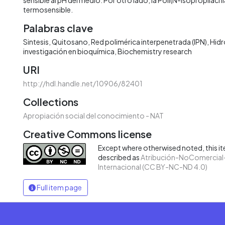
termosensible.
Palabras clave
Sintesis
Quitosano
Red polimérica interpenetrada (IPN)
Hidr
investigación en bioquímica
Biochemistry research
URI
http://hdl.handle.net/10906/82401
Collections
Apropiación social del conocimiento - NAT
Creative Commons license
Except where otherwised noted, this ite
described as
Atribución-NoComercial-
Internacional (CC BY-NC-ND 4.0)
Full item page