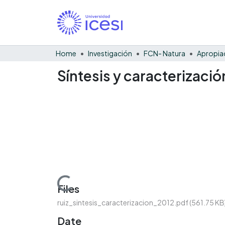
Home
Investigación
FCN- Natura
Síntesis y caracterizaci
Loading...
Files
ruiz_sintesis_caracterizacion_2012.pdf
(561.75 KB
Date