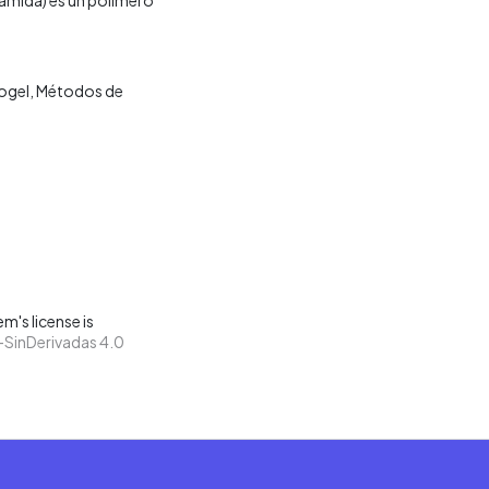
ogel
Métodos de
m's license is
SinDerivadas 4.0