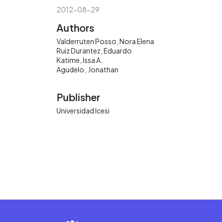
2012-08-29
Authors
Valderruten Posso, Nora Elena
Ruiz Durantez, Eduardo
Katime, Issa A.
Agudelo, Jonathan
Publisher
Universidad Icesi