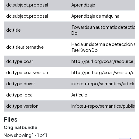
dc.subject.proposal
Aprendizaje
dc.subject.proposal
Aprendizaje de máquina
Towards an automatic detection 
dc.title
Do
Hacia un sistema de detección aut
dc.title.alternative
Tae Kwon Do
dc.type.coar
http://purl.org/coar/resource_
dc.type.coarversion
http://purl.org/coar/version/
dc.type.driver
info:eu-repo/semantics/article
dc.type.local
Artículo
dc.type.version
info:eu-repo/semantics/publish
Files
Original bundle
Now showing
1 - 1 of 1