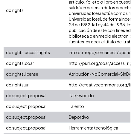
artículo, folleto o libro en cuest
saldrá en defensa de los derechos
dc.rights
Universidad Icesi actúa como un t
Universidad Icesi, de forma indefi
23 de 1982, la Ley 44 de 1993, ley
publicación de este con fines edu
biblioteca o en medio electrónico
fuentes, es decir el título del traba
dc.rights.accessrights
info:eu-repo/semantics/openAc
dc.rights.coar
http://purl.org/coar/access_rig
dc.rights.license
Atribución-NoComercial-SinDeri
dc.rights.uri
http://creativecommons.org/li
dc.subject.proposal
Tae kwon do
dc.subject.proposal
Talento
dc.subject.proposal
Deportivo
dc.subject.proposal
Herramienta tecnológica