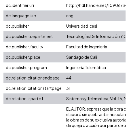
dc.identifier.uri
http://hdl.handle.net/10906/8
dc.language.iso
eng
dc.publisher
Universidad Icesi
dc.publisher.department
Tecnologías De Información Y C
dc.publisher.faculty
Facultad de Ingeniería
dc.publisher.place
Santiago de Cali
dc.publisher.program
Ingeniería Telemática
dc.relation.citationendpage
44
dc.relation.citationstartpage
31
dc.relation.ispartof
Sistemas y Telemática, Vol. 16, No
EL AUTOR, expresa que la obra obje
elaboró sin quebrantar ni suplanta
la obra es de su exclusiva autoría
de queja o acción por parte de un