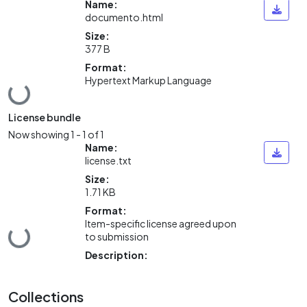
Name:
documento.html
Size:
377 B
Format:
Hypertext Markup Language
Loading...
License bundle
Now showing
1 - 1 of 1
Name:
license.txt
Size:
1.71 KB
Format:
Item-specific license agreed upon
Loading...
to submission
Description:
Collections