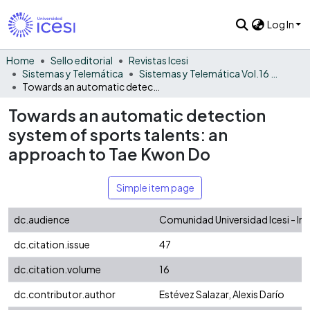
Log In
Home
Sello editorial
Revistas Icesi
Sistemas y Telemática
Sistemas y Telemática Vol.16 No. 47
Towards an automatic detection system of sports talents: an approach to Tae Kwon Do
Towards an automatic detection
system of sports talents: an
approach to Tae Kwon Do
Simple item page
dc.audience
Comunidad Universidad Icesi - In
dc.citation.issue
47
dc.citation.volume
16
dc.contributor.author
Estévez Salazar, Alexis Darío