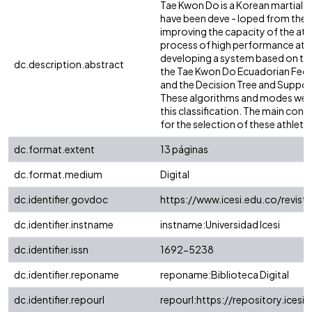
Tae Kwon Do is a Korean martial a
have been deve - loped from the 
improving the capacity of the athl
process of high performance athle
developing a system based on the i
dc.description.abstract
the Tae Kwon Do Ecuadorian Fed
and the Decision Tree and Support
These algorithms and modes were 
this classification. The main cont
for the selection of these athlete
dc.format.extent
13 páginas
dc.format.medium
Digital
dc.identifier.govdoc
https://www.icesi.edu.co/revist
dc.identifier.instname
instname:Universidad Icesi
dc.identifier.issn
1692-5238
dc.identifier.reponame
reponame:Biblioteca Digital
dc.identifier.repourl
repourl:https://repository.icesi.