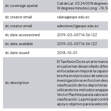
Cali de Lat: 03 24 00 N degrees 
dc.coverage.spatial
W degrees minutes Long: -76.50
dc.creator.email
ralara@espe.edu.ec
dc.creator.email
adestevez1@espe.edu.ec
dc.date.accessioned
2019-03-05T16:56:12Z
dc.date.available
2019-03-05T16:56:12Z
dc.date.issued
2018-10-01
El Tae Kwon Do es un arte marci
el cual se han desarrollado difere
enfocadas en mejorar la capacida
brecha en el proceso de selección 
investigación se enfocó en desarr
dc.description
clasificación de los deportistas 
utilizando los métodos wrapper 
Vector Machine para la valoración
clasificación. La principal contri
apoyo objetivo para la selección 