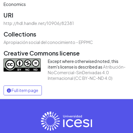
Economics
URI
http://hdl.handle.net/10906/82381
Collections
Apropiación social del conocimiento - EPPMC
Creative Commons license
Except where otherwised noted, this
item's license is described as
Atribución-
NoComercial-SinDerivadas 4.0
Internacional (CC BY-NC-ND 4.0)
Full item page