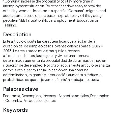
“Comuna” increase the probability to stay more time in
unemployment situation. By other hand we analyze how the
ethnicity, women, location in a specific “Comuna”, migrant and
education increase or decrease the probability of the young
people in NEET situation Not in Employment, Education or
Training.
Description
Este artículo discute las características que afectan de la
duración del desempleo de los jóvenes caleños para el 2012 -
2013. Los resultados muestran que los jóvenes
afrodescendientes, las mujeres y vivir en una comuna
determinada aumentan la probabilidad de durar más tiempo en
situación de desempleo. Por ot ro lado, en este artículo se analiza
como la etnia, ser mujer, la ubicación en una comuna
determinando, migrante y la educación aumenta o reduce la
probabilidad de que un joven sea “ninis” ni trabaja ni estudia.
Palabras clave
Economía
Desempleo
Jóvenes - Aspectos sociales
Desempleo
- Colombia
Afrodescendientes
Keywords