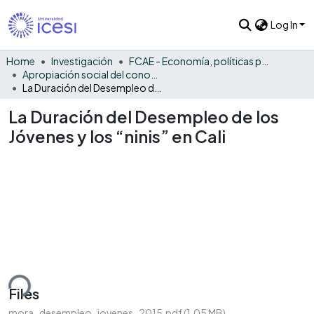
Log In
Home
Investigación
FCAE - Economía, políticas públicas y métodos cuantitativos
Apropiación social del conocimiento - EPPMC
La Duración del Desempleo de los Jóvenes y los “ninis” en Cali
La Duración del Desempleo de los
Jóvenes y los “ninis” en Cali
ding...
Files
mora_desempleo_jovenes_2015.pdf
(1.05 MB)