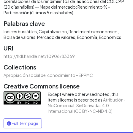
correlaciones de los rendimientos de las acciones del COLCAP
(20 días hábiles) -- Mapa del mercado: Rendimiento % -
Participación (últimos 5 días hábiles).
Palabras clave
Indices bursátiles
Capitalización
Rendimiento económico
Bolsa de valores
Mercado de valores
Economía
Economics
URI
http://hdl.handle.net/10906/83369
Collections
Apropiación social del conocimiento - EPPMC
Creative Commons license
Except where otherwised noted, this
item's license is described as
Atribución-
NoComercial-SinDerivadas 4.0
Internacional (CC BY-NC-ND 4.0)
Full item page