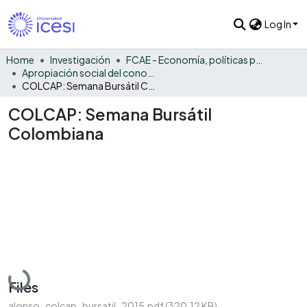
Log In
Home
Investigación
FCAE - Economía, políticas públicas y métodos cuantitativos
Apropiación social del conocimiento - EPPMC
COLCAP: Semana Bursátil Colombiana
COLCAP: Semana Bursátil
Colombiana
Loading...
Files
alonso_colcap_bursatil_2015.pdf
(320.12 KB)