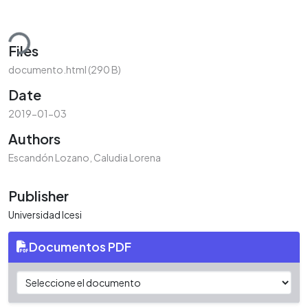
ading...
Files
documento.html
(290 B)
Date
2019-01-03
Authors
Escandón Lozano, Caludia Lorena
Publisher
Universidad Icesi
Documentos PDF