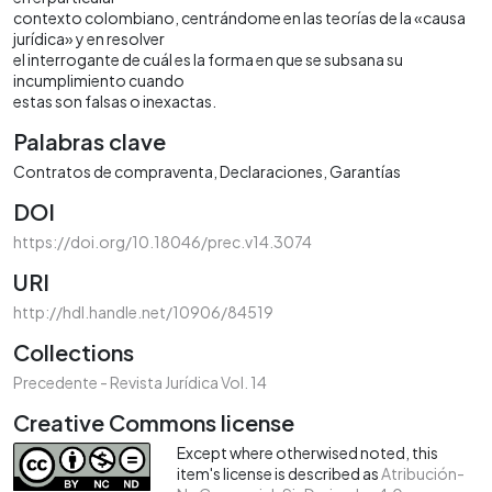
contexto colombiano, centrándome en las teorías de la «causa
jurídica» y en resolver
el interrogante de cuál es la forma en que se subsana su
incumplimiento cuando
estas son falsas o inexactas.
Palabras clave
Contratos de compraventa
Declaraciones
Garantías
DOI
https://doi.org/10.18046/prec.v14.3074
URI
http://hdl.handle.net/10906/84519
Collections
Precedente - Revista Jurídica Vol. 14
Creative Commons license
Except where otherwised noted, this
item's license is described as
Atribución-