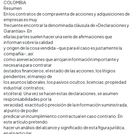
COLOMBIA
Resumen
En los contratos de compraventa de acciones y adquisiciones de
empresas es muy
frecuente encontrar la denominada cláusula de «Declaraciones y
Garantías». En
ella las partes suelen hacer una serie de afirmaciones que
informan sobre la calidad
y origen de la cosa vendida –que para el caso es justamente la
compañía–; así
como aseveraciones que arrojan información importante y
necesaria para contratar
(estados financieros; el estado de las acciones; los litigios
pendientes; el manejo de
los asuntos laborales; los pasivos ocultos; licencias; propiedad
industrial; contratos;
etcétera). Una vez se hacen estas declaraciones, se asumen
responsabilidades por la
veracidad, exactitud o precisión de la información suministrada,
al punto de poder
predicar un incumplimiento contractual en caso contrario. En
este artículo pretendo
hacer un análisis del alcance y significado de esta figura jurídica,
en el particular