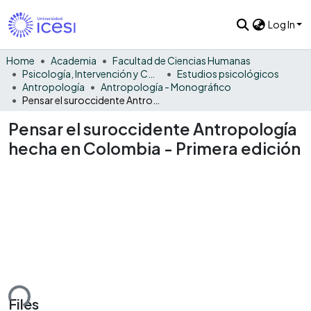
Log In
Home
Academia
Facultad de Ciencias Humanas
Psicología, Intervención y Comportamiento
Estudios psicológicos
Antropología
Antropología - Monográfico
Pensar el suroccidente Antropología hecha en Colombia - Primera edición
Pensar el suroccidente Antropología
hecha en Colombia - Primera edición
ding...
Files