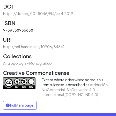
DOI
https://doi.org/10.18046/EUI/ee.4.2019
ISBN
9789588936888
URI
http://hdl.handle.net/10906/84641
Collections
Antropología - Monográfico
Creative Commons license
Except where otherwised noted, this
item's license is described as
Atribución-
NoComercial-SinDerivadas 4.0
Internacional (CC BY-NC-ND 4.0)
Full item page