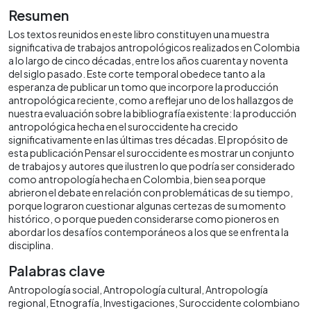
Resumen
Los textos reunidos en este libro constituyen una muestra
significativa de trabajos antropológicos realizados en Colombia
a lo largo de cinco décadas, entre los años cuarenta y noventa
del siglo pasado. Este corte temporal obedece tanto a la
esperanza de publicar un tomo que incorpore la producción
antropológica reciente, como a reflejar uno de los hallazgos de
nuestra evaluación sobre la bibliografía existente: la producción
antropológica hecha en el suroccidente ha crecido
significativamente en las últimas tres décadas. El propósito de
esta publicación Pensar el suroccidente es mostrar un conjunto
de trabajos y autores que ilustren lo que podría ser considerado
como antropología hecha en Colombia, bien sea porque
abrieron el debate en relación con problemáticas de su tiempo,
porque lograron cuestionar algunas certezas de su momento
histórico, o porque pueden considerarse como pioneros en
abordar los desafíos contemporáneos a los que se enfrenta la
disciplina.
Palabras clave
Antropología social
Antropología cultural
Antropología
regional
Etnografía
Investigaciones
Suroccidente colombiano