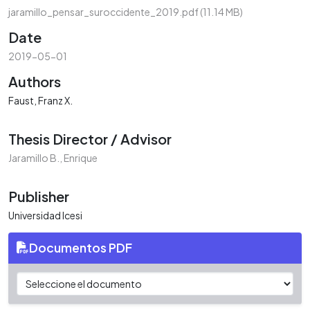
jaramillo_pensar_suroccidente_2019.pdf
(11.14 MB)
Date
2019-05-01
Authors
Faust, Franz X.
Thesis Director / Advisor
Jaramillo B., Enrique
Publisher
Universidad Icesi
Documentos PDF