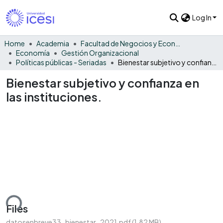
Log In
Home
Academia
Facultad de Negocios y Economía
Economía
Gestión Organizacional
Políticas públicas - Seriadas
Bienestar subjetivo y confianza en las instituciones.
Bienestar subjetivo y confianza en
las instituciones.
ding...
Files
datosenbreve33_bienestar_2021.pdf
(1.82 MB)