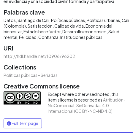
en evidencia y una sociedad civil informada y participativa.
Palabras clave
Datos
Santiago de Cali
Políticas públicas
Políticas urbanas
Cali
(Colombia)
Satisfacción
Calidad de vida
Economía del
bienestar
Estado benefactor
Desarrollo económico
Salud
mental
Felicidad
Confianza
Instituciones públicas
URI
http://hdl.handle.net/10906/96202
Collections
Políticas públicas - Seriadas
Creative Commons license
Except where otherwised noted, this
item's license is described as
Atribución-
NoComercial-SinDerivadas 4.0
Internacional (CC BY-NC-ND 4.0)
Full item page