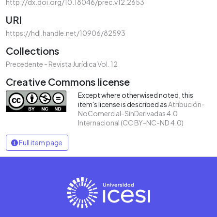
http://dx.doi.org/10.18046/prec.v12.2653
URI
https://hdl.handle.net/10906/82593
Collections
Precedente - Revista Jurídica Vol. 12
Creative Commons license
Except where otherwised noted, this
item's license is described as
Atribución-
NoComercial-SinDerivadas 4.0
Internacional (CC BY-NC-ND 4.0)
Full item page