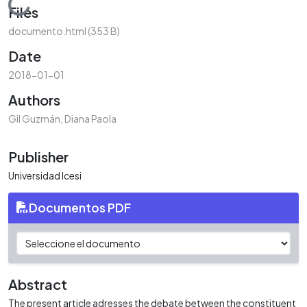
Loading...
Files
documento.html
(353 B)
Date
2018-01-01
Authors
Gil Guzmán, Diana Paola
Publisher
Universidad Icesi
Documentos PDF
Abstract
The present article adresses the debate between the constituent