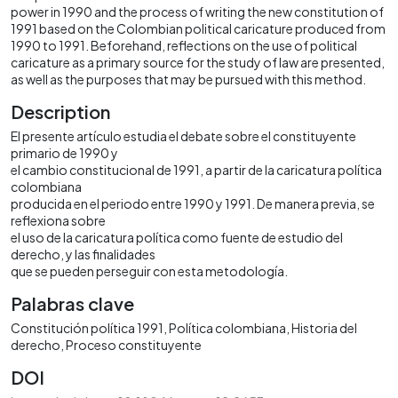
power in 1990 and the process of writing the new constitution of
1991 based on the Colombian political caricature produced from
1990 to 1991. Beforehand, reflections on the use of political
caricature as a primary source for the study of law are presented,
as well as the purposes that may be pursued with this method.
Description
El presente artículo estudia el debate sobre el constituyente
primario de 1990 y
el cambio constitucional de 1991, a partir de la caricatura política
colombiana
producida en el periodo entre 1990 y 1991. De manera previa, se
reflexiona sobre
el uso de la caricatura política como fuente de estudio del
derecho, y las finalidades
que se pueden perseguir con esta metodología.
Palabras clave
Constitución política 1991
Política colombiana
Historia del
derecho
Proceso constituyente
DOI