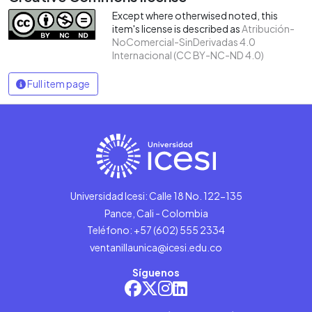
Except where otherwised noted, this
item's license is described as
Atribución-
NoComercial-SinDerivadas 4.0
Internacional (CC BY-NC-ND 4.0)
Full item page
Universidad Icesi: Calle 18 No. 122-135
Pance, Cali - Colombia
Teléfono: +57 (602) 555 2334
ventanillaunica@icesi.edu.co
Síguenos