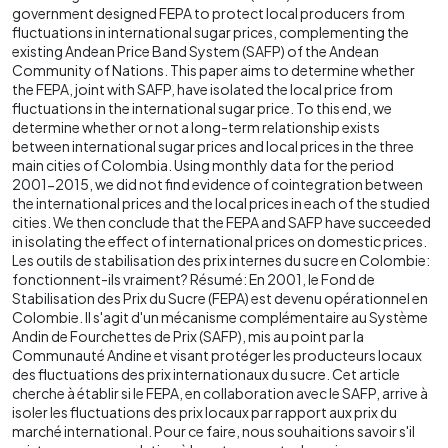
government designed FEPA to protect local producers from
fluctuations in international sugar prices, complementing the
existing Andean Price Band System (SAFP) of the Andean
Community of Nations. This paper aims to determine whether
the FEPA, joint with SAFP, have isolated the local price from
fluctuations in the international sugar price. To this end, we
determine whether or not a long-term relationship exists
between international sugar prices and local prices in the three
main cities of Colombia. Using monthly data for the period
2001-2015, we did not find evidence of cointegration between
the international prices and the local prices in each of the studied
cities. We then conclude that the FEPA and SAFP have succeeded
in isolating the effect of international prices on domestic prices.
Les outils de stabilisation des prix internes du sucre en Colombie:
fonctionnent-ils vraiment? Résumé: En 2001, le Fond de
Stabilisation des Prix du Sucre (FEPA) est devenu opérationnel en
Colombie. Il s'agit d'un mécanisme complémentaire au Système
Andin de Fourchettes de Prix (SAFP), mis au point par la
Communauté Andine et visant protéger les producteurs locaux
des fluctuations des prix internationaux du sucre. Cet article
cherche à établir si le FEPA, en collaboration avec le SAFP, arrive à
isoler les fluctuations des prix locaux par rapport aux prix du
marché international. Pour ce faire, nous souhaitions savoir s'il