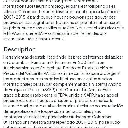
existe ou non une relation à long terme entre les prix
internationaux et leurs homologues dans les trois principales
villes de Colombie. L'étude utilise un échantillon pour la période
2001-2015, à partir duquel nous ne pouvons pas trouver des
preuves de cointégration entre la série de prix internationaux et
les prix du sucre dans les villes étudiées. Nous concluons alors que
le FEPA ainsi que le SAFP ont réussi à isoler l'effet des prix
internationaux sur les prix locaux.
Description
Herramientas de estabilización de los precios internos del azúcar
en Colombia: ¿Funcionan? Resumen: En 2001 entró en
funcionamiento en Colombia el Fondo de Estabilización de
Precios del Azúcar (FEPA) como un mecanismo para proteger a
los productores locales de las fluctuaciones en los precios
internacionales del azúcar, complementando al Sistema Andino
de Franjas de Precios (SAFP) de la Comunidad Andina. Este
trabajo busca establecer si el FEPA, unido al SAFP, ha aislado el
precio local de las fluctuaciones en los precios del mercado
internacional, para lo cual se determina si existe o no una relación
de largo plazo entre los precios internacionales y sus
contrapartes en las tres principales ciudades de Colombia.
Utilizando una muestra para el periodo 2001-2015, no se pudo
hallar evidencia de cointegración entre la serie de precios