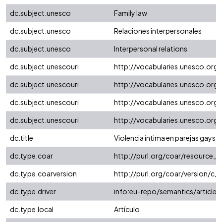
dc.subject.unesco
Family law
dc.subject.unesco
Relaciones interpersonales
dc.subject.unesco
Interpersonal relations
dc.subject.unescouri
http://vocabularies.unesco.org
dc.subject.unescouri
http://vocabularies.unesco.or
dc.subject.unescouri
http://vocabularies.unesco.org
dc.subject.unescouri
http://vocabularies.unesco.or
dc.title
Violencia íntima en parejas gays
dc.type.coar
http://purl.org/coar/resource_
dc.type.coarversion
http://purl.org/coar/version/
dc.type.driver
info:eu-repo/semantics/article
dc.type.local
Artículo