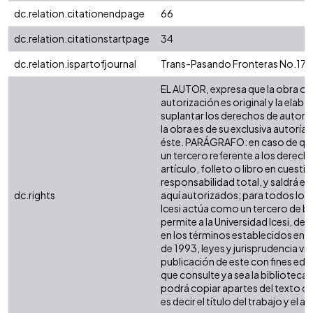
dc.relation.citationendpage
66
dc.relation.citationstartpage
34
dc.relation.ispartofjournal
Trans-Pasando Fronteras No.17 -
EL AUTOR, expresa que la obra ob
autorización es original y la elabo
suplantar los derechos de autor d
la obra es de su exclusiva autoría y
éste. PARÁGRAFO: en caso de que
un tercero referente a los derech
artículo, folleto o libro en cuesti
responsabilidad total, y saldrá e
dc.rights
aquí autorizados; para todos los 
Icesi actúa como un tercero de bu
permite a la Universidad Icesi, de
en los términos establecidos en la
de 1993, leyes y jurisprudencia vi
publicación de este con fines ed
que consulte ya sea la biblioteca
podrá copiar apartes del texto ci
es decir el título del trabajo y el au