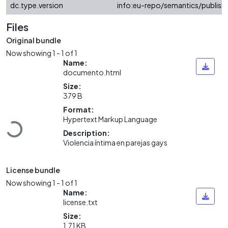
dc.type.version
info:eu-repo/semantics/publish
Files
Original bundle
Now showing
1 - 1 of 1
Name:
documento.html
Size:
379 B
Format:
Hypertext Markup Language
Loading...
Description:
Violencia íntima en parejas gays
License bundle
Now showing
1 - 1 of 1
Name:
license.txt
Size:
1.71 KB