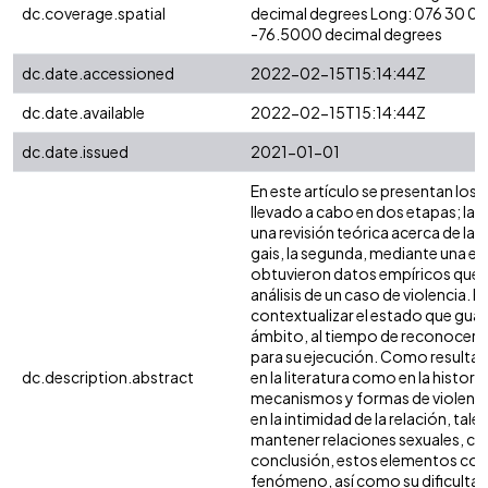
dc.coverage.spatial
decimal degrees Long: 076 30 00
-76.5000 decimal degrees
dc.date.accessioned
2022-02-15T15:14:44Z
dc.date.available
2022-02-15T15:14:44Z
dc.date.issued
2021-01-01
En este artículo se presentan los 
llevado a cabo en dos etapas; la 
una revisión teórica acerca de la v
gais, la segunda, mediante una en
obtuvieron datos empíricos que a 
análisis de un caso de violencia. E
contextualizar el estado que guar
ámbito, al tiempo de reconocer l
para su ejecución. Como resultado
dc.description.abstract
en la literatura como en la histori
mecanismos y formas de violenci
en la intimidad de la relación, ta
mantener relaciones sexuales, cha
conclusión, estos elementos coa
fenómeno, así como su dificultad