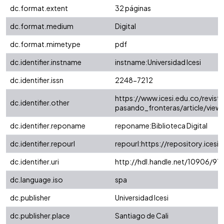
dc.format.extent
32 páginas
dc.format.medium
Digital
dc.format.mimetype
pdf
dc.identifier.instname
instname:Universidad Icesi
dc.identifier.issn
2248-7212
https://www.icesi.edu.co/revist
dc.identifier.other
pasando_fronteras/article/view
dc.identifier.reponame
reponame:Biblioteca Digital
dc.identifier.repourl
repourl:https://repository.icesi.
dc.identifier.uri
http://hdl.handle.net/10906/91
dc.language.iso
spa
dc.publisher
Universidad Icesi
dc.publisher.place
Santiago de Cali