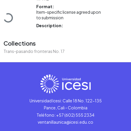
Format:
Item-specific license agreed upon
Loading...
to submission
Description:
Collections
Trans-pasando fronteras No. 17
Universidad Icesi: Calle 18 No. 122-135
Pance, Cali - Colombia
Teléfono: +57 (602) 555 2334
ventanillaunica@icesi.edu.co