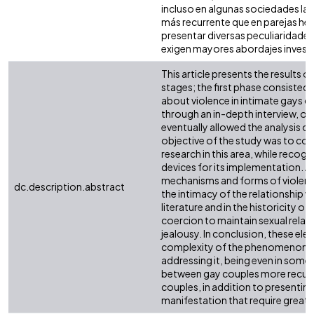
incluso en algunas sociedades la v
más recurrente que en parejas h
presentar diversas peculiaridade
exigen mayores abordajes investi
This article presents the results o
stages; the first phase consisted 
about violence in intimate gays c
through an in-depth interview, ob
eventually allowed the analysis of
objective of the study was to con
research in this area, while recog
devices for its implementation. As
mechanisms and forms of violence 
dc.description.abstract
the intimacy of the relationship we
literature and in the historicity of
coercion to maintain sexual relat
jealousy. In conclusion, these el
complexity of the phenomenon, as w
addressing it, being even in some 
between gay couples more recurre
couples, in addition to presenting d
manifestation that require great