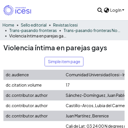
Log In
Home
Sello editorial
Revistas Icesi
Trans-pasando fronteras
Trans-pasando fronteras No. 17
Violencia íntima en parejas gays
Violencia íntima en parejas gays
Simple item page
dc.audience
Comunidad Universidad Icesi - In
dc.citation.volume
17
dc.contributor.author
Sánchez-Domínguez, Juan Pablo
dc.contributor.author
Castillo-Arcos, Lubia del Carmen
dc.contributor.author
Juan Martínez, Berenice
Cali de Lat: 03 24 00 N degrees 