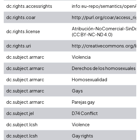
dc.rights.accessrights
info:eu-repo/semantics/openAc
dc.rights.coar
http://purl.org/coar/access_rig
Atribución-NoComercial-SinDeriv
dc.rights.license
(CC BY-NC-ND 4.0)
dc.rights.uri
http://creativecommons.org/li
dc.subject.armarc
Violencia
dc.subject.armarc
Derechos de los homosexuales
dc.subject.armarc
Homosexualidad
dc.subject.armarc
Gays
dc.subject.armarc
Parejas gay
dc.subject.jel
D74 Conflict
dc.subject.lcsh
Violence
dc.subject.lcsh
Gay rights