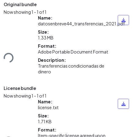
Original bundle
Now showing
1 - 1 of 1
Name:
datosenbreve44_transferencias_2021.pdf
Size:
1.33 MB
Format:
Loading...
Adobe Portable Document Format
Description:
Transferencias condicionadas de
dinero
License bundle
Now showing
1 - 1 of 1
Name:
license.txt
Size:
1.71 KB
Format:
Item-specific license agreed upon