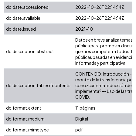
dc.date.accessioned
2022-10-26T22:14:14Z
dc.date.available
2022-10-26T22:14:14Z
dc.date.issued
2021-10
Datos en breve analiza temas r
pública para promover discus
dc.description.abstract
que nos competen a todos. 
públicas basadas en evidencia y
informada y participativa.
CONTENIDO: Introducción -- D
monto de la transferencia por 
dc.description.tableofcontents
conozcan en la reducción de l
implementa? -- Uso de las tran
COVID.
dc.format.extent
11 páginas
dc.format.medium
Digital
dc.format.mimetype
pdf