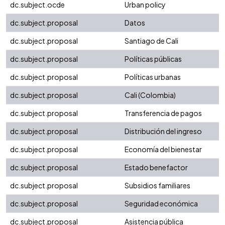
dc.subject.ocde
Urban policy
dc.subject.proposal
Datos
dc.subject.proposal
Santiago de Cali
dc.subject.proposal
Políticas públicas
dc.subject.proposal
Políticas urbanas
dc.subject.proposal
Cali (Colombia)
dc.subject.proposal
Transferencia de pagos
dc.subject.proposal
Distribución del ingreso
dc.subject.proposal
Economía del bienestar
dc.subject.proposal
Estado benefactor
dc.subject.proposal
Subsidios familiares
dc.subject.proposal
Seguridad económica
dc.subject.proposal
Asistencia pública