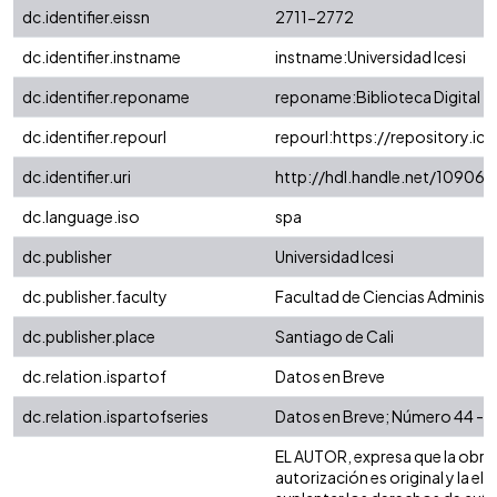
dc.identifier.eissn
2711-2772
dc.identifier.instname
instname:Universidad Icesi
dc.identifier.reponame
reponame:Biblioteca Digital
dc.identifier.repourl
repourl:https://repository.ice
dc.identifier.uri
http://hdl.handle.net/10906
dc.language.iso
spa
dc.publisher
Universidad Icesi
dc.publisher.faculty
Facultad de Ciencias Administ
dc.publisher.place
Santiago de Cali
dc.relation.ispartof
Datos en Breve
dc.relation.ispartofseries
Datos en Breve; Número 44 - 
EL AUTOR, expresa que la obra 
autorización es original y la el