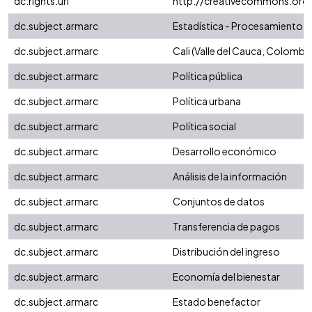
dc.rights.uri
http://creativecommons.org/
dc.subject.armarc
Estadística - Procesamiento d
dc.subject.armarc
Cali (Valle del Cauca, Colombia
dc.subject.armarc
Política pública
dc.subject.armarc
Política urbana
dc.subject.armarc
Política social
dc.subject.armarc
Desarrollo económico
dc.subject.armarc
Análisis de la información
dc.subject.armarc
Conjuntos de datos
dc.subject.armarc
Transferencia de pagos
dc.subject.armarc
Distribución del ingreso
dc.subject.armarc
Economía del bienestar
dc.subject.armarc
Estado benefactor