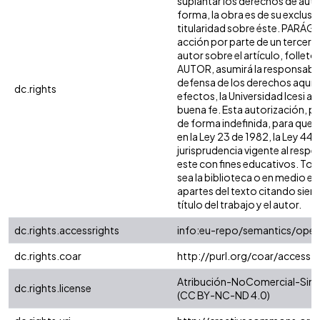
suplantar los derechos de autor
forma, la obra es de su exclusiva
titularidad sobre éste. PARÁG
acción por parte de un tercero
autor sobre el artículo, folleto 
AUTOR, asumirá la responsabili
defensa de los derechos aquí 
dc.rights
efectos, la Universidad Icesi 
buena fe. Esta autorización, per
de forma indefinida, para que 
en la Ley 23 de 1982, la Ley 44 
jurisprudencia vigente al resp
este con fines educativos. To
sea la biblioteca o en medio e
apartes del texto citando siempr
título del trabajo y el autor.
dc.rights.accessrights
info:eu-repo/semantics/ope
dc.rights.coar
http://purl.org/coar/access_
Atribución-NoComercial-SinDe
dc.rights.license
(CC BY-NC-ND 4.0)