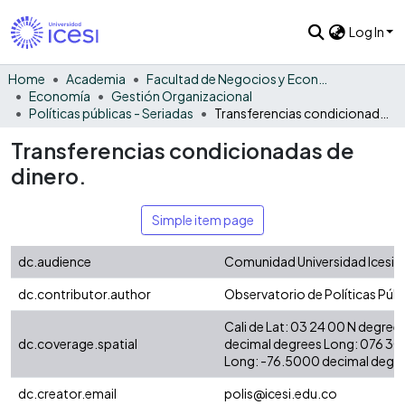
Log In
Home
Academia
Facultad de Negocios y Economía
Economía
Gestión Organizacional
Políticas públicas - Seriadas
Transferencias condicionadas de dinero.
Transferencias condicionadas de
dinero.
Simple item page
dc.audience
Comunidad Universidad Icesi -
dc.contributor.author
Observatorio de Políticas Públ
Cali de Lat: 03 24 00 N degree
dc.coverage.spatial
decimal degrees Long: 076 30
Long: -76.5000 decimal degre
dc.creator.email
polis@icesi.edu.co