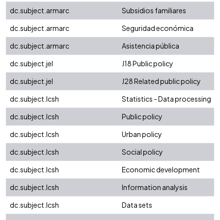
dc.subject.armarc
Subsidios familiares
dc.subject.armarc
Seguridad económica
dc.subject.armarc
Asistencia pública
dc.subject.jel
J18 Public policy
dc.subject.jel
J28 Related public policy
dc.subject.lcsh
Statistics - Data processing
dc.subject.lcsh
Public policy
dc.subject.lcsh
Urban policy
dc.subject.lcsh
Social policy
dc.subject.lcsh
Economic development
dc.subject.lcsh
Information analysis
dc.subject.lcsh
Data sets