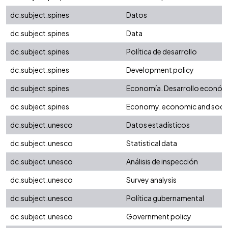
dc.subject.spines
Datos
dc.subject.spines
Data
dc.subject.spines
Política de desarrollo
dc.subject.spines
Development policy
dc.subject.spines
Economía. Desarrollo económi
dc.subject.spines
Economy. economic and soci
dc.subject.unesco
Datos estadísticos
dc.subject.unesco
Statistical data
dc.subject.unesco
Análisis de inspección
dc.subject.unesco
Survey analysis
dc.subject.unesco
Política gubernamental
dc.subject.unesco
Government policy