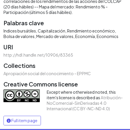
correlaciones de los rendimientos de las acciones del COLCAP
(20 días hábiles) -- Mapa del mercado: Rendimiento % -
Participación (últimos 5 días hábiles).
Palabras clave
Indices bursátiles
Capitalización
Rendimiento económico
Bolsa de valores
Mercado de valores
Economía
Economics
URI
http://hdl.handle.net/10906/83365
Collections
Apropiación social del conocimiento - EPPMC
Creative Commons license
Except where otherwised noted, this
item's license is described as
Atribución-
NoComercial-SinDerivadas 4.0
Internacional (CC BY-NC-ND 4.0)
Full item page