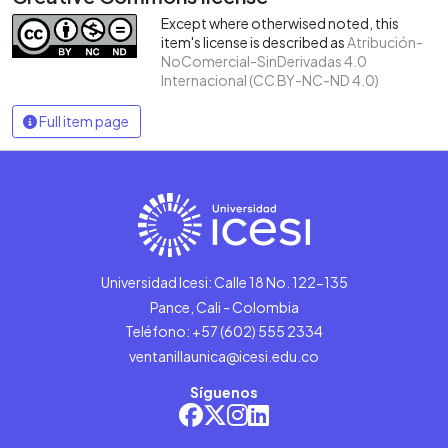
Except where otherwised noted, this
item's license is described as
Atribución-
NoComercial-SinDerivadas 4.0
Internacional (CC BY-NC-ND 4.0)
Full item page
Universidad Icesi: Calle 18 No. 122-135
Pance, Cali - Colombia
Teléfono: +57 (602) 555 2334
ventanillaunica@icesi.edu.co
Síguenos