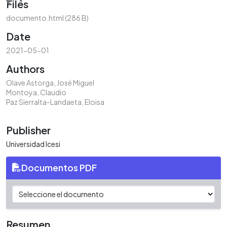
ding...
Files
documento.html
(286 B)
Date
2021-05-01
Authors
Olave Astorga, José Miguel
Montoya, Claudio
Paz Sierralta-Landaeta, Eloisa
Publisher
Universidad Icesi
Documentos PDF
Resumen