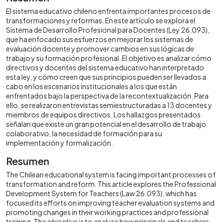
El sistema educativo chileno enfrenta importantes procesos de
transformaciones y reformas. En este artículo se explora el
Sistema de Desarrollo Profesional para Docentes (Ley 26.093),
que ha enfocado sus esfuerzos en mejorar los sistemas de
evaluación docente y promover cambios en sus lógicas de
trabajo y su formación profesional. El objetivo es analizar cómo
directivos y docentes del sistema educativo han interpretado
esta ley, y cómo creen que sus principios pueden ser llevados a
cabo en los escenarios institucionales a los que están
enfrentados bajo la perspectiva de la recontextualización. Para
ello, se realizaron entrevistas semiestructuradas a 13 docentes y
miembros de equipos directivos. Los hallazgos presentados
señalan que existe un gran potencial en el desarrollo de trabajo
colaborativo, la necesidad de formación para su
implementación y formalización.
Resumen
The Chilean educational system is facing important processes of
transformation and reform. This article explores the Professional
Development System for Teachers (Law 26.093), which has
focused its efforts on improving teacher evaluation systems and
promoting changes in their working practices and professional
training. The objective is to analyse how principals and teachers