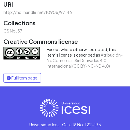
URI
http://hdl.handle.net/10906/97146
Collections
CS No. 37
Creative Commons license
Except where otherwised noted, this
item's license is described as
Atribución-
NoComercial-SinDerivadas 4.0
Internacional (CC BY-NC-ND 4.0)
Full item page
Universidad Icesi: Calle 18 No. 122-135