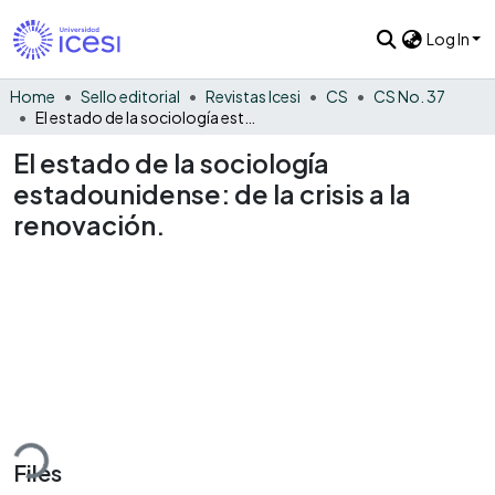
Log In
Home
Sello editorial
Revistas Icesi
CS
CS No. 37
El estado de la sociología estadounidense: de la crisis a la renovación.
El estado de la sociología
estadounidense: de la crisis a la
renovación.
ding...
Files