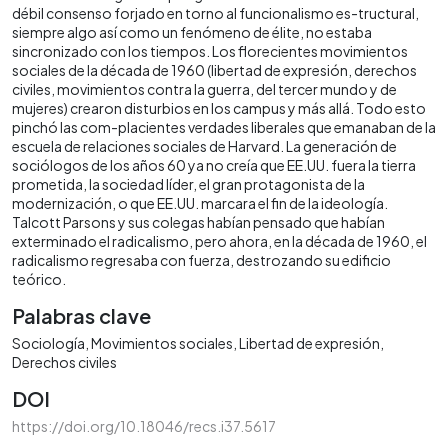
débil consenso forjado en torno al funcionalismo es-tructural,
siempre algo así como un fenómeno de élite, no estaba
sincronizado con los tiempos. Los florecientes movimientos
sociales de la década de 1960 (libertad de expresión, derechos
civiles, movimientos contra la guerra, del tercer mundo y de
mujeres) crearon disturbios en los campus y más allá. Todo esto
pinchó las com-placientes verdades liberales que emanaban de la
escuela de relaciones sociales de Harvard. La generación de
sociólogos de los años 60 ya no creía que EE.UU. fuera la tierra
prometida, la sociedad líder, el gran protagonista de la
modernización, o que EE.UU. marcara el fin de la ideología.
Talcott Parsons y sus colegas habían pensado que habían
exterminado el radicalismo, pero ahora, en la década de 1960, el
radicalismo regresaba con fuerza, destrozando su edificio
teórico.
Palabras clave
Sociología
Movimientos sociales
Libertad de expresión
Derechos civiles
DOI
https://doi.org/10.18046/recs.i37.5617