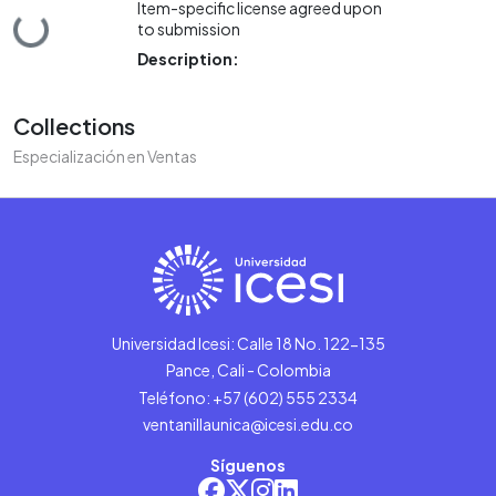
Item-specific license agreed upon
Loading...
to submission
Description:
Collections
Especialización en Ventas
Universidad Icesi: Calle 18 No. 122-135
Pance, Cali - Colombia
Teléfono: +57 (602) 555 2334
ventanillaunica@icesi.edu.co
Síguenos