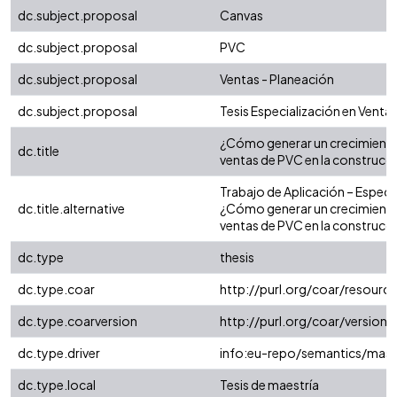
dc.subject.proposal
Canvas
dc.subject.proposal
PVC
dc.subject.proposal
Ventas - Planeación
dc.subject.proposal
Tesis Especialización en Venta
¿Cómo generar un crecimiento
dc.title
ventas de PVC en la construcc
Trabajo de Aplicación – Especia
dc.title.alternative
¿Cómo generar un crecimiento
ventas de PVC en la construcc
dc.type
thesis
dc.type.coar
http://purl.org/coar/resour
dc.type.coarversion
http://purl.org/coar/versio
dc.type.driver
info:eu-repo/semantics/mast
dc.type.local
Tesis de maestría