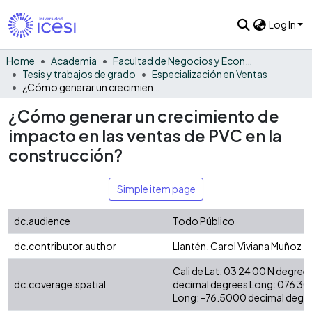
Log In
Home
Academia
Facultad de Negocios y Economía
Tesis y trabajos de grado
Especialización en Ventas
¿Cómo generar un crecimiento de impacto en las ventas de PVC en la construcción?
¿Cómo generar un crecimiento de
impacto en las ventas de PVC en la
construcción?
Simple item page
dc.audience
Todo Público
dc.contributor.author
Llantén, Carol Viviana Muñoz
Cali de Lat: 03 24 00 N degree
dc.coverage.spatial
decimal degrees Long: 076 30
Long: -76.5000 decimal degre