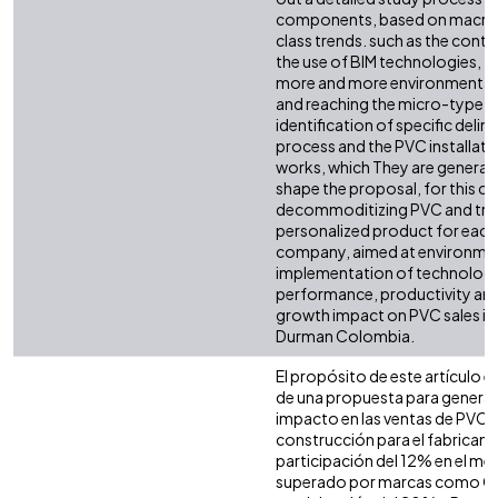
components, based on macro a
class trends. such as the cont
the use of BIM technologies, t
more and more environmentally
and reaching the micro-type an
identification of specific delim
process and the PVC installati
works, which They are generati
shape the proposal, for this cas
decommoditizing PVC and trans
personalized product for each
company, aimed at environmen
implementation of technologi
performance, productivity an
growth impact on PVC sales in
Durman Colombia.
El propósito de este artículo e
de una propuesta para generar
impacto en las ventas de PVC e
construcción para el fabrican
participación del 12% en el m
superado por marcas como Ge