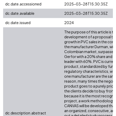
dc.date.accessioned
2025-03-28T15:30:35Z
dc.date.available
2025-03-28T15:30:35Z
dc.date.issued
2024
The purpose of this article is t
development of a proposal to
growth in PVC sales in the con
the manufacturer Durman, with 
Colombian market, surpassed 
Gerfor with a 20% share and P
leader with 60%. PVC is curre
product, standardized by funct
regulatory characteristics, w
one manufacturer are the same 
reason, many times the negotia
product goes to a purely price
the clients decide to buy from
because it is the most recogn
project, a work methodology 
CANVAS will be developed that f
an organized, consecutive, and
dc.description.abstract
out a detailed study process in