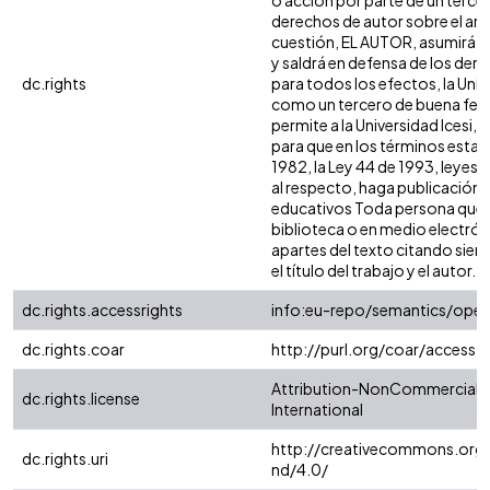
o acción por parte de un tercer
derechos de autor sobre el artíc
cuestión, EL AUTOR, asumirá la
y saldrá en defensa de los der
dc.rights
para todos los efectos, la Univ
como un tercero de buena fe. 
permite a la Universidad Icesi, 
para que en los términos estab
1982, la Ley 44 de 1993, leyes 
al respecto, haga publicación d
educativos Toda persona que c
biblioteca o en medio electró
apartes del texto citando siemp
el título del trabajo y el autor.
dc.rights.accessrights
info:eu-repo/semantics/ope
dc.rights.coar
http://purl.org/coar/access_
Attribution-NonCommercial-N
dc.rights.license
International
http://creativecommons.org/
dc.rights.uri
nd/4.0/