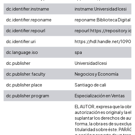
dc.identifier.instname
instname:Universidad Icesi
dc.identifier.reponame
reponame:Biblioteca Digital
dc.identifier.repourl
repourl:https://repository.ice
dc.identifier.uri
https://hdl.handle.net/1090
dc.language.iso
spa
dc.publisher
Universidad Icesi
dc.publisher.faculty
Negocios y Economía
dc.publisher.place
Santiago de cali
dc.publisher.program
Especialización en Ventas
EL AUTOR, expresa que la obra 
autorización es original y la el
suplantar los derechos de autor
forma, la obra es de su exclusiva
titularidad sobre éste. PARÁG