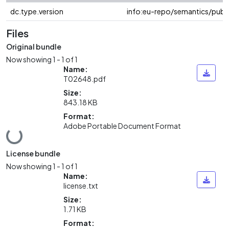
dc.type.version
info:eu-repo/semantics/publ
Files
Original bundle
Now showing
1 - 1 of 1
Name:
T02648.pdf
Size:
843.18 KB
Format:
Adobe Portable Document Format
Loading...
License bundle
Now showing
1 - 1 of 1
Name:
license.txt
Size:
1.71 KB
Format: