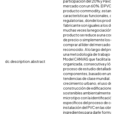
participación del 20% y Pavco 
mercado con un 60%. El PVC e
producto commodity, estanda
características funcionales, de
regulatorias, donde los produ
fabricante son iguales a los de
muchas veces la negociación d
producto se reduce a una co
de precio o simplemente los cl
comprar al líder del mercado po
reconocido. A lo largo del pro
una metodología de trabajo 
Model CANVAS que facilita la 
dc.description.abstract
organizada, consecutiva y lógi
proceso de estudio detallado 
componentes, basado en un aná
tendencias de clase mundial. 
crecimiento urbano, el uso de 
construcción de edificaciones
sostenibles ambientalmente y l
microtipo con la identificació
específicos del proceso de co
instalación del PVC en las obr
ingredientes para darle forma 