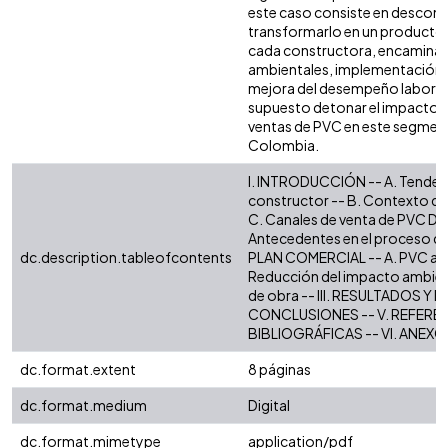
este caso consiste en descomo
transformarlo en un producto
cada constructora, encamina
ambientales, implementación 
mejora del desempeño laboral,
supuesto detonar el impacto de
ventas de PVC en este segmen
Colombia.
I. INTRODUCCIÓN -- A. Tendenc
constructor -- B. Contexto de
C. Canales de venta de PVC D
Antecedentes en el proceso de 
dc.description.tableofcontents
PLAN COMERCIAL -- A. PVC a la
Reducción del impacto ambien
de obra -- III. RESULTADOS Y D
CONCLUSIONES -- V. REFERE
BIBLIOGRÁFICAS -- VI. ANEXO
dc.format.extent
8 páginas
dc.format.medium
Digital
dc.format.mimetype
application/pdf