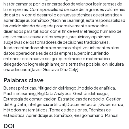
históricamente por los encargados de velar por los intereses de
las empresas. Con la posibilidad de acceder a grandes volúmenes
de datos, y con el desarrollo de nuevas técnicas de estadística y
aprendizaje automático (Machine Learning), esta responsabilidad
ha venido siendo delegada progresivamente a modelos
diseñados para tal labor, con el fin de evitar el riesgo humano de
equivocarse a causa de los sesgos, prejuicios y opiniones
subjetivas de los tomadores de decisiones tradicionales,
fundamentándose ahora en hechos objetivos inherentes a los
datos operacionales de cada empresa, pero incurriendo
entonces en un nuevo riesgo: que el modelo matemático
delegado no logre elegir la mejor alternativa posible, o ni siquiera
una adecuada [Javier Gustavo Díaz Cely].
Palabras clave
Buenas prácticas
Mitigación del riesgo
Modelo de analítica
Machine Learning
Big Data Analytics
Gestión del riesgo
Estrategia de comunicación
Estratégicas de negocio
Gestión
del Big Data
Inteligencia artificial
Documentación
Gobernanza
Métodos matemáticos
Toma de decisiones
Técnicas de
estadística
Aprendizaje automático
Riesgo humano
Manual
DOI