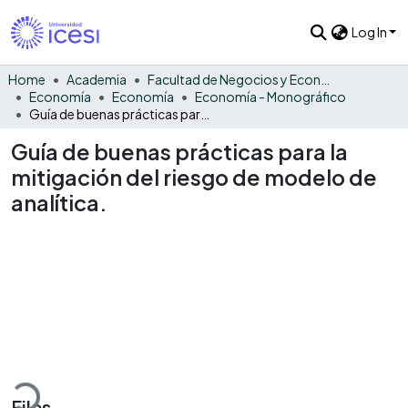
Log In
Home
Academia
Facultad de Negocios y Economía
Economía
Economía
Economía - Monográfico
Guía de buenas prácticas para la mitigación del riesgo de modelo de analítica.
Guía de buenas prácticas para la
mitigación del riesgo de modelo de
analítica.
Loading...
Files