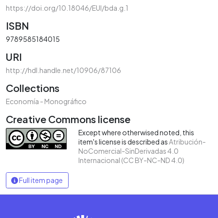
https://doi.org/10.18046/EUI/bda.g.1
ISBN
9789585184015
URI
http://hdl.handle.net/10906/87106
Collections
Economía - Monográfico
Creative Commons license
Except where otherwised noted, this
item's license is described as
Atribución-
NoComercial-SinDerivadas 4.0
Internacional (CC BY-NC-ND 4.0)
Full item page