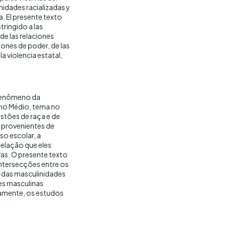
nidades racializadas y
a. El presente texto
tringido a las
de las relaciones
iones de poder, de las
la violencia estatal,
 fenômeno da
no Médio, tema no
tões de raça e de
 provenientes de
so escolar, a
relação que eles
as. O presente texto
intersecções entre os
, das masculinidades
des masculinas
vamente, os estudos