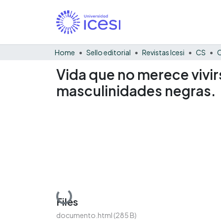
Home
Sello editorial
Revistas Icesi
CS
C
Vida que no merece vivir
masculinidades negras.
Loading...
Files
documento.html
(285 B)