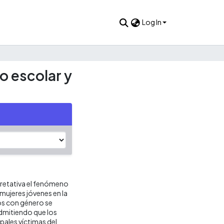
Log In
o escolar y
rpretativa el fenómeno
 mujeres jóvenes en la
os con género se
admitiendo que los
pales víctimas del