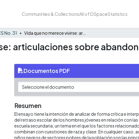
Communities & Collections
All of DSpace
Statistics
S No. 31
Vida que no merece vivirse: articulaciones sobre abandono escolar y masculinidades negras.
se: articulaciones sobre abandon
Documentos PDF
Resumen
El ensayo tiene la intención de analizar de forma crítica e inte
del retraso escolar de los hombres jóvenes en relación con las
escuela secundaria, un tema en el que los factores relacionad
combinan con cuestiones de raza y clase. En cualquier caso, 
niños negros de sectores pobres de la población son las princi