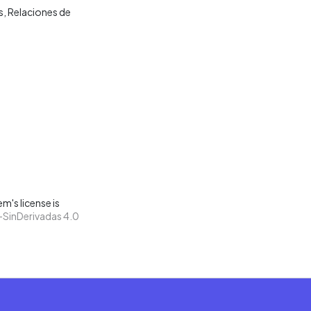
s
Relaciones de
m's license is
SinDerivadas 4.0