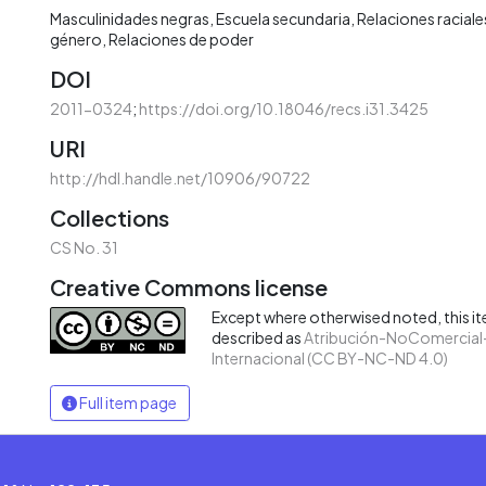
Masculinidades negras
Escuela secundaria
Relaciones raciale
género
Relaciones de poder
DOI
2011-0324
;
https://doi.org/10.18046/recs.i31.3425
URI
http://hdl.handle.net/10906/90722
Collections
CS No. 31
Creative Commons license
Except where otherwised noted, this ite
described as
Atribución-NoComercial-
Internacional (CC BY-NC-ND 4.0)
Full item page