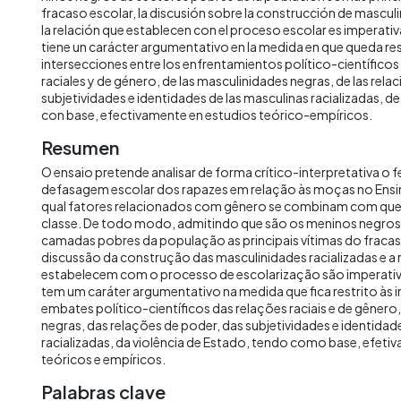
fracaso escolar, la discusión sobre la construcción de masculi
la relación que establecen con el proceso escolar es imperativ
tiene un carácter argumentativo en la medida en que queda res
intersecciones entre los enfrentamientos político-científicos 
raciales y de género, de las masculinidades negras, de las relac
subjetividades e identidades de las masculinas racializadas, de 
con base, efectivamente en estudios teórico-empíricos.
Resumen
O ensaio pretende analisar de forma crítico-interpretativa o
defasagem escolar dos rapazes em relação às moças no Ensi
qual fatores relacionados com gênero se combinam com ques
classe. De todo modo, admitindo que são os meninos negros
camadas pobres da população as principais vítimas do fracas
discussão da construção das masculinidades racializadas e a 
estabelecem com o processo de escolarização são imperativ
tem um caráter argumentativo na medida que fica restrito às 
embates político-científicos das relações raciais e de gênero
negras, das relações de poder, das subjetividades e identida
racializadas, da violência de Estado, tendo como base, efeti
teóricos e empíricos.
Palabras clave