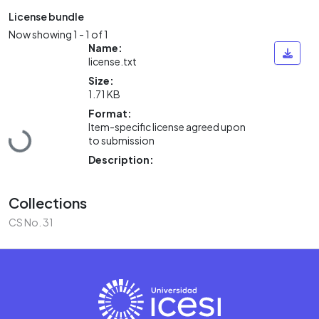
License bundle
Now showing
1 - 1 of 1
Name:
license.txt
Size:
1.71 KB
Format:
Item-specific license agreed upon
Loading...
to submission
Description:
Collections
CS No. 31