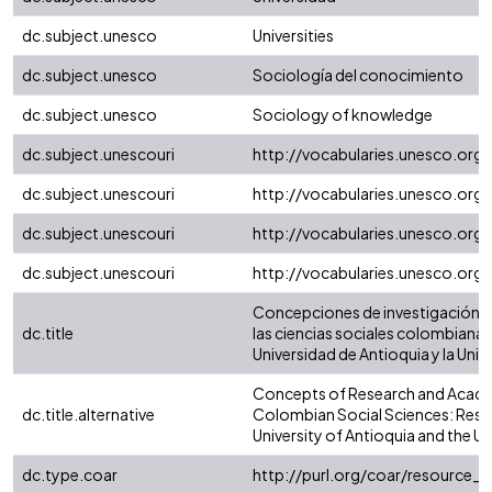
dc.subject.unesco
Universities
dc.subject.unesco
Sociología del conocimiento
dc.subject.unesco
Sociology of knowledge
dc.subject.unescouri
http://vocabularies.unesco.org
dc.subject.unescouri
http://vocabularies.unesco.or
dc.subject.unescouri
http://vocabularies.unesco.or
dc.subject.unescouri
http://vocabularies.unesco.org
Concepciones de investigación y
dc.title
las ciencias sociales colombianas:
Universidad de Antioquia y la Univ
Concepts of Research and Acade
dc.title.alternative
Colombian Social Sciences: Rese
University of Antioquia and the Un
dc.type.coar
http://purl.org/coar/resource_