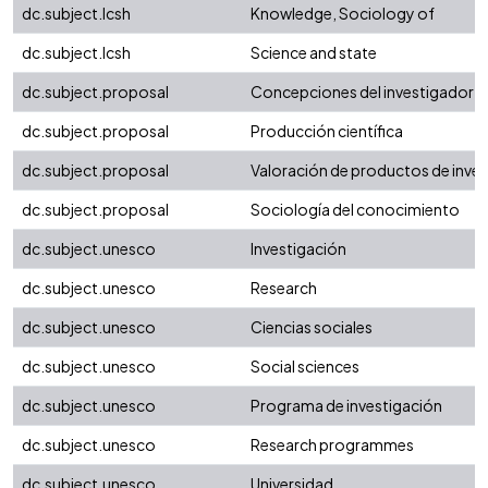
dc.subject.lcsh
Knowledge, Sociology of
dc.subject.lcsh
Science and state
dc.subject.proposal
Concepciones del investigador
dc.subject.proposal
Producción científica
dc.subject.proposal
Valoración de productos de inve
dc.subject.proposal
Sociología del conocimiento
dc.subject.unesco
Investigación
dc.subject.unesco
Research
dc.subject.unesco
Ciencias sociales
dc.subject.unesco
Social sciences
dc.subject.unesco
Programa de investigación
dc.subject.unesco
Research programmes
dc.subject.unesco
Universidad