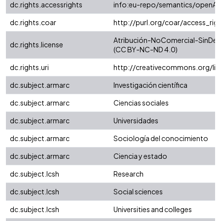
dc.rights.accessrights
info:eu-repo/semantics/openAc
dc.rights.coar
http://purl.org/coar/access_rig
Atribución-NoComercial-SinDeriv
dc.rights.license
(CC BY-NC-ND 4.0)
dc.rights.uri
http://creativecommons.org/li
dc.subject.armarc
Investigación científica
dc.subject.armarc
Ciencias sociales
dc.subject.armarc
Universidades
dc.subject.armarc
Sociología del conocimiento
dc.subject.armarc
Ciencia y estado
dc.subject.lcsh
Research
dc.subject.lcsh
Social sciences
dc.subject.lcsh
Universities and colleges