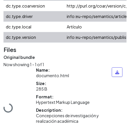
dc.type.coarversion
http://purl.org/coar/version/
dc.type.driver
info:eu-repo/semantics/article
dc.type.local
Artículo
dc.type.version
info:eu-repo/semantics/publish
Files
Original bundle
Now showing
1 - 1 of 1
Name:
documento.html
Size:
285 B
Format:
Hypertext Markup Language
Loading...
Description:
Concepciones de investigación y
realización académica