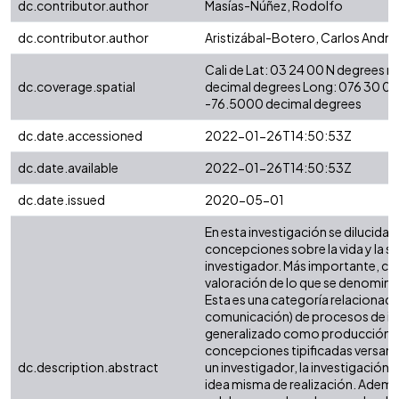
dc.contributor.author
Masías-Núñez, Rodolfo
dc.contributor.author
Aristizábal-Botero, Carlos André
Cali de Lat: 03 24 00 N degrees 
dc.coverage.spatial
decimal degrees Long: 076 30 00
-76.5000 decimal degrees
dc.date.accessioned
2022-01-26T14:50:53Z
dc.date.available
2022-01-26T14:50:53Z
dc.date.issued
2020-05-01
En esta investigación se dilucidan
concepciones sobre la vida y la si
investigador. Más importante, co
valoración de lo que se denomina
Esta es una categoría relacionada
comunicación) de procesos de inv
generalizado como producción d
concepciones tipificadas versan s
dc.description.abstract
un investigador, la investigación e
idea misma de realización. Ademá