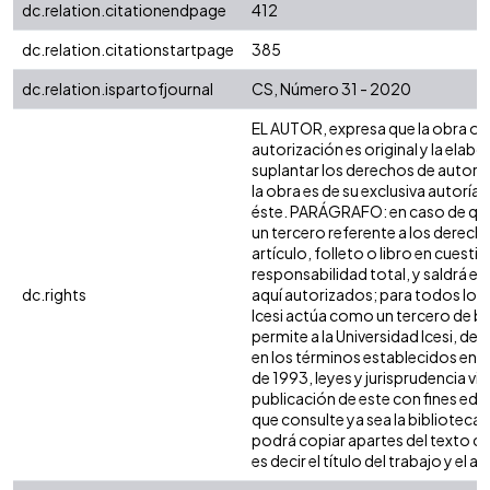
dc.relation.citationendpage
412
dc.relation.citationstartpage
385
dc.relation.ispartofjournal
CS, Número 31 - 2020
EL AUTOR, expresa que la obra ob
autorización es original y la elabo
suplantar los derechos de autor d
la obra es de su exclusiva autoría y
éste. PARÁGRAFO: en caso de que
un tercero referente a los derech
artículo, folleto o libro en cuesti
responsabilidad total, y saldrá e
dc.rights
aquí autorizados; para todos los 
Icesi actúa como un tercero de bu
permite a la Universidad Icesi, de
en los términos establecidos en la
de 1993, leyes y jurisprudencia vi
publicación de este con fines ed
que consulte ya sea la biblioteca
podrá copiar apartes del texto ci
es decir el título del trabajo y el au