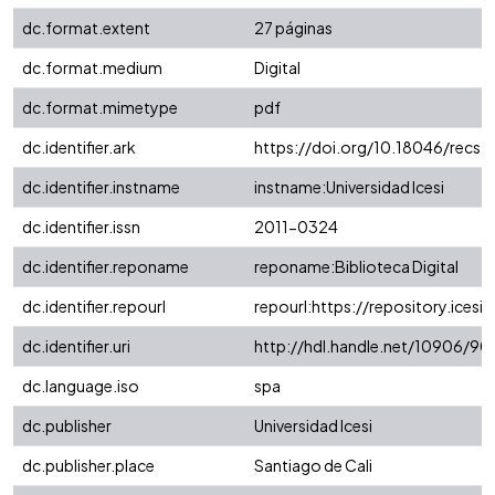
dc.format.extent
27 páginas
dc.format.medium
Digital
dc.format.mimetype
pdf
dc.identifier.ark
https://doi.org/10.18046/recs.i
dc.identifier.instname
instname:Universidad Icesi
dc.identifier.issn
2011-0324
dc.identifier.reponame
reponame:Biblioteca Digital
dc.identifier.repourl
repourl:https://repository.icesi.
dc.identifier.uri
http://hdl.handle.net/10906/9
dc.language.iso
spa
dc.publisher
Universidad Icesi
dc.publisher.place
Santiago de Cali