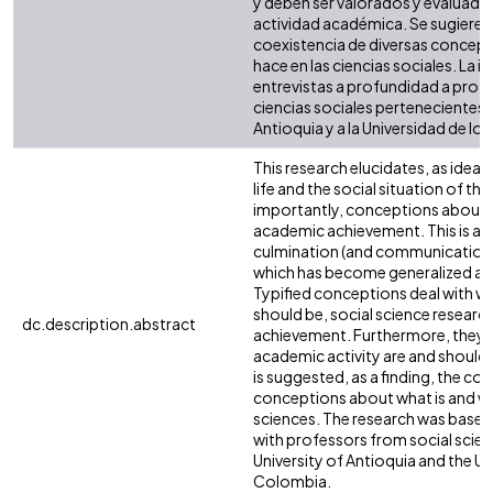
y deben ser valorados y evaluados
actividad académica. Se sugiere,
coexistencia de diversas concepci
hace en las ciencias sociales. La i
entrevistas a profundidad a pro
ciencias sociales pertenecientes a
Antioquia y a la Universidad de l
This research elucidates, as idea
life and the social situation of th
importantly, conceptions about th
academic achievement. This is a c
culmination (and communication)
which has become generalized as
Typified conceptions deal with wh
should be, social science research
dc.description.abstract
achievement. Furthermore, they re
academic activity are and should 
is suggested, as a finding, the co
conceptions about what is and wha
sciences. The research was based
with professors from social scie
University of Antioquia and the Un
Colombia.