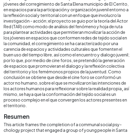
jóvenes del corregimiento de Santa Elena municipio de El Cerrito,
en espacios para la participación y organización juvenil entorno a
la reflexión social y territorial con un enfoque que involucro la
investigación - acción; el proyecto se guio por la teoría del Actor
Red (TAR) como modo de análisis del fenómeno y hoja de ruta
para plantear actividades que permitieran movilizar la acción de
los jóvenes en espacios que conformen redes de tejido social en
la comunidad, el corregimiento se ha caracterizado por una
carencia de espacios y actividades culturales que fomenten el
buen uso del tiempo libre, así como el encuentro y dialogo juvenil;
por lo que, por medio de cine foros, se pretendió la generación
de espacios que promovieran el dialogo y la reflexión colectiva
del territorio y los femémonos propios de la juventud. Como
conclusión se obtiene que desde el cine foro se conformó un
actor no humano, sobre el que se movilizaron las intenciones de
los actores humanos para reflexionar sobre la realidad propia¸ así
mismo, se haya que la conformación del tejido social es un
proceso complejo en el que convergen los actores presentes en
el territorio.
Resumen
This article frames the completion of a communal social psy-
chology project that engaged a group of young people in Santa