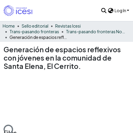
Log In
Home
Sello editorial
Revistas Icesi
Trans-pasando fronteras
Trans-pasando fronteras No. 19
Generación de espacios reflexivos con jóvenes en la comunidad de Santa Elena, El Cerrito.
Generación de espacios reflexivos
con jóvenes en la comunidad de
Santa Elena, El Cerrito.
ding...
Files