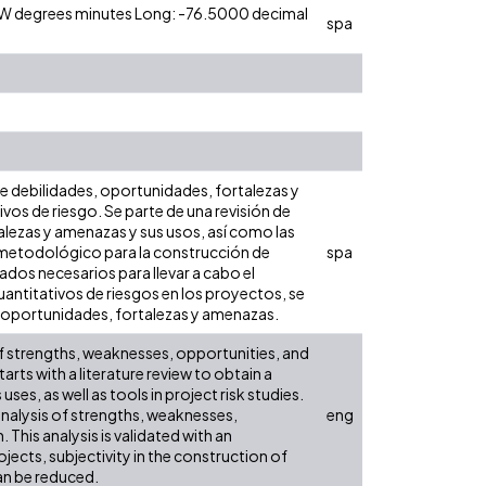
0 W degrees minutes Long: -76.5000 decimal
spa
de debilidades, oportunidades, fortalezas y
os de riesgo. Se parte de una revisión de
talezas y amenazas y sus usos, así como las
 metodológico para la construcción de
spa
ados necesarios para llevar a cabo el
cuantitativos de riesgos en los proyectos, se
s, oportunidades, fortalezas y amenazas.
f strengths, weaknesses, opportunities, and
tarts with a literature review to obtain a
ses, as well as tools in project risk studies.
analysis of strengths, weaknesses,
eng
 This analysis is validated with an
rojects, subjectivity in the construction of
can be reduced.