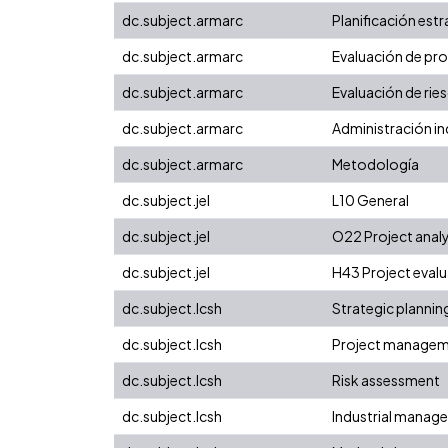
dc.subject.armarc
Planificación est
dc.subject.armarc
Evaluación de pr
dc.subject.armarc
Evaluación de rie
dc.subject.armarc
Administración i
dc.subject.armarc
Metodología
dc.subject.jel
L10 General
dc.subject.jel
O22 Project analy
dc.subject.jel
H43 Project evalu
dc.subject.lcsh
Strategic plannin
dc.subject.lcsh
Project manageme
dc.subject.lcsh
Risk assessment
dc.subject.lcsh
Industrial manag