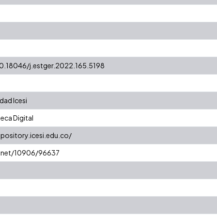
10.18046/j.estger.2022.165.5198
dad Icesi
eca Digital
epository.icesi.edu.co/
e.net/10906/96637