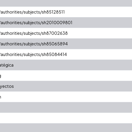
v/authorities/subjects/sh85128511
v/authorities/subjects/sh2010009801
v/authorities/subjects/sh87002638
v/authorities/subjects/sh85065894
v/authorities/subjects/sh85084414
ratégica
g
oyectos
n