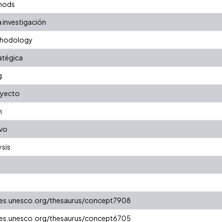
thods
 investigación
ethodology
ratégica
g
oyecto
n
ivo
ysis
ries.unesco.org/thesaurus/concept7908
ries.unesco.org/thesaurus/concept6705