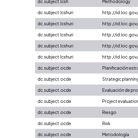
dc.subject.lcsh
Methodology
dc.subject.lcshuri
http://id.loc.go
dc.subject.lcshuri
http://id.loc.go
dc.subject.lcshuri
http://id.loc.go
dc.subject.lcshuri
http://id.loc.go
dc.subject.lcshuri
http://id.loc.go
dc.subject.ocde
Planificación est
dc.subject.ocde
Strategic plannin
dc.subject.ocde
Evaluación de pr
dc.subject.ocde
Project evaluatio
dc.subject.ocde
Riesgo
dc.subject.ocde
Risk
dc.subject.ocde
Metodología