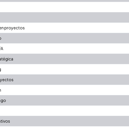
o en proyectos
o
FA
ratégica
g
oyectos
n
esgo
tivos