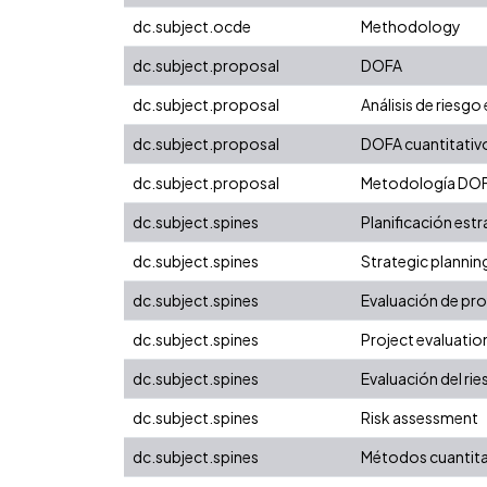
dc.subject.ocde
Methodology
dc.subject.proposal
DOFA
dc.subject.proposal
Análisis de riesg
dc.subject.proposal
DOFA cuantitativ
dc.subject.proposal
Metodología DO
dc.subject.spines
Planificación est
dc.subject.spines
Strategic plannin
dc.subject.spines
Evaluación de pr
dc.subject.spines
Project evaluatio
dc.subject.spines
Evaluación del ri
dc.subject.spines
Risk assessment
dc.subject.spines
Métodos cuantita