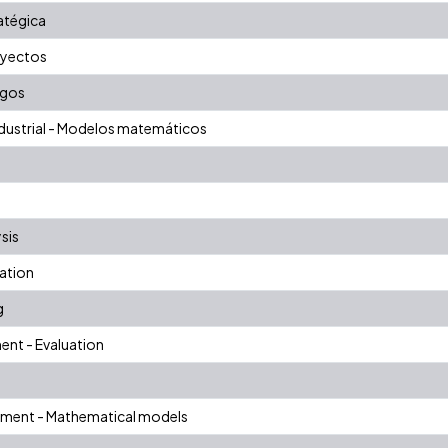
ratégica
oyectos
sgos
ndustrial - Modelos matemáticos
sis
ation
g
nt - Evaluation
ement - Mathematical models