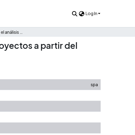
Log In
Metodología para el análisis estratégico cuantitativo en proyectos a partir del análisis de riesgos
oyectos a partir del
spa