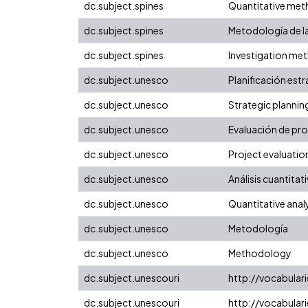
dc.subject.spines
Quantitative me
dc.subject.spines
Metodología de la
dc.subject.spines
Investigation m
dc.subject.unesco
Planificación est
dc.subject.unesco
Strategic plannin
dc.subject.unesco
Evaluación de pr
dc.subject.unesco
Project evaluatio
dc.subject.unesco
Análisis cuantitat
dc.subject.unesco
Quantitative anal
dc.subject.unesco
Metodología
dc.subject.unesco
Methodology
dc.subject.unescouri
http://vocabula
dc.subject.unescouri
http://vocabula