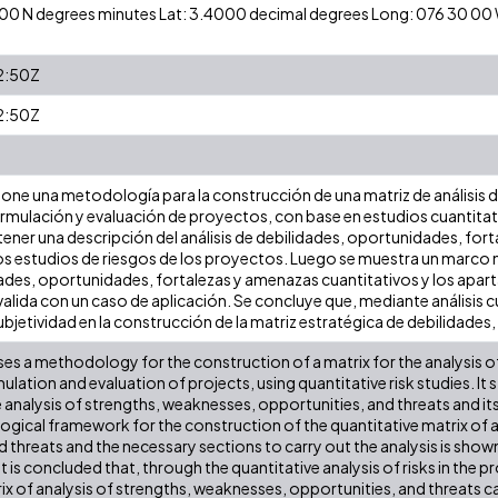
24 00 N degrees minutes Lat: 3.4000 decimal degrees Long: 076 30 0
2:50Z
2:50Z
pone una metodología para la construcción de una matriz de análisis 
rmulación y evaluación de proyectos, con base en estudios cuantitativ
tener una descripción del análisis de debilidades, oportunidades, for
os estudios de riesgos de los proyectos. Luego se muestra un marco
dades, oportunidades, fortalezas y amenazas cuantitativos y los apart
se valida con un caso de aplicación. Se concluye que, mediante análisis 
subjetividad en la construcción de la matriz estratégica de debilidade
es a methodology for the construction of a matrix for the analysis o
ulation and evaluation of projects, using quantitative risk studies. It s
 analysis of strengths, weaknesses, opportunities, and threats and its u
gical framework for the construction of the quantitative matrix of 
 threats and the necessary sections to carry out the analysis is shown.
It is concluded that, through the quantitative analysis of risks in the p
rix of analysis of strengths, weaknesses, opportunities, and threats 