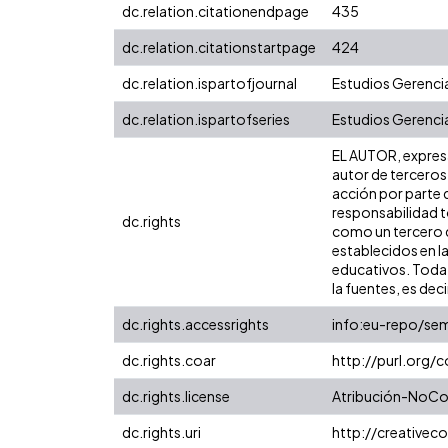
dc.relation.citationendpage
435
dc.relation.citationstartpage
424
dc.relation.ispartofjournal
Estudios Gerenci
dc.relation.ispartofseries
Estudios Gerenci
EL AUTOR, expresa 
autor de terceros,
acción por parte d
responsabilidad to
dc.rights
como un tercero de
establecidos en la
educativos. Toda 
la fuentes, es decir
dc.rights.accessrights
info:eu-repo/se
dc.rights.coar
http://purl.org/
dc.rights.license
Atribución-NoCom
dc.rights.uri
http://creative