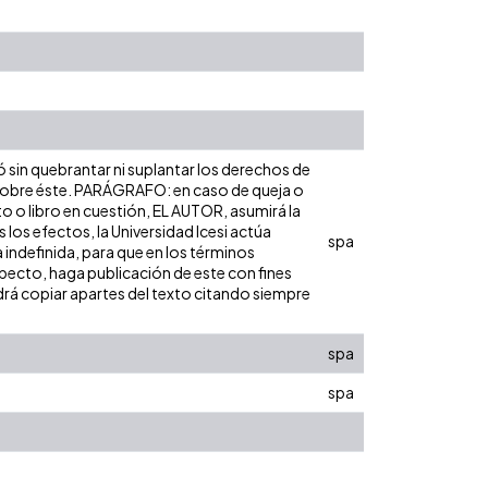
ó sin quebrantar ni suplantar los derechos de
dad sobre éste. PARÁGRAFO: en caso de queja o
to o libro en cuestión, EL AUTOR, asumirá la
los efectos, la Universidad Icesi actúa
spa
 indefinida, para que en los términos
especto, haga publicación de este con fines
rá copiar apartes del texto citando siempre
spa
spa