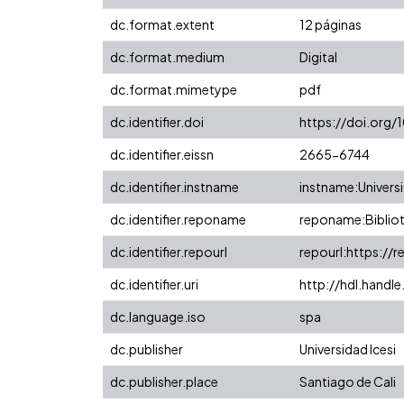
dc.format.extent
12 páginas
dc.format.medium
Digital
dc.format.mimetype
pdf
dc.identifier.doi
https://doi.org/
dc.identifier.eissn
2665-6744
dc.identifier.instname
instname:Universi
dc.identifier.reponame
reponame:Bibliot
dc.identifier.repourl
repourl:https://r
dc.identifier.uri
http://hdl.handl
dc.language.iso
spa
dc.publisher
Universidad Icesi
dc.publisher.place
Santiago de Cali