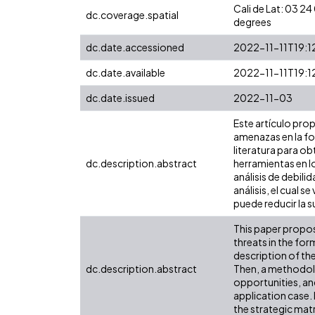
Cali de Lat: 03 
dc.coverage.spatial
degrees
dc.date.accessioned
2022-11-11T19:1
dc.date.available
2022-11-11T19:1
dc.date.issued
2022-11-03
Este artículo pro
amenazas en la fo
literatura para ob
dc.description.abstract
herramientas en l
análisis de debili
análisis, el cual 
puede reducir la 
This paper propos
threats in the form
description of the
dc.description.abstract
Then, a methodolo
opportunities, and
application case. 
the strategic mat