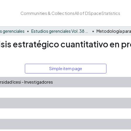
Communities & Collections
All of DSpace
Statistics
s gerenciales
Estudios gerenciales Vol. 38 No. 165
sis estratégico cuantitativo en pr
Simple item page
idad Icesi - Investigadores