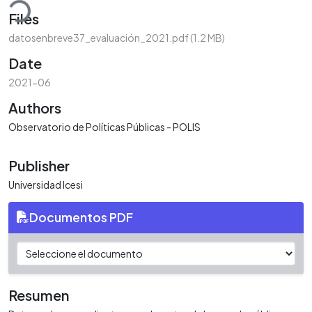
ding...
Files
datosenbreve37_evaluación_2021.pdf
(1.2 MB)
Date
2021-06
Authors
Observatorio de Políticas Públicas - POLIS
Publisher
Universidad Icesi
Documentos PDF
Resumen