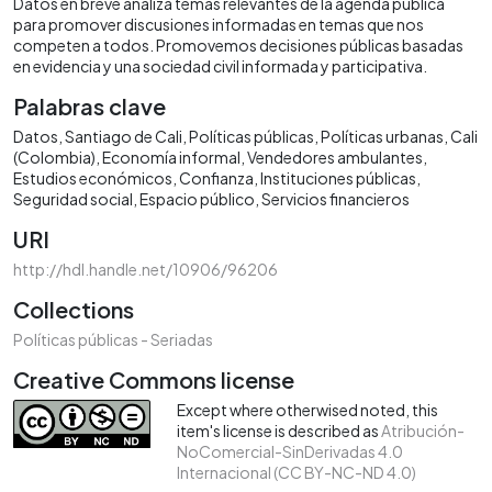
Datos en breve analiza temas relevantes de la agenda pública
para promover discusiones informadas en temas que nos
competen a todos. Promovemos decisiones públicas basadas
en evidencia y una sociedad civil informada y participativa.
Palabras clave
Datos
Santiago de Cali
Políticas públicas
Políticas urbanas
Cali
(Colombia)
Economía informal
Vendedores ambulantes
Estudios económicos
Confianza
Instituciones públicas
Seguridad social
Espacio público
Servicios financieros
URI
http://hdl.handle.net/10906/96206
Collections
Políticas públicas - Seriadas
Creative Commons license
Except where otherwised noted, this
item's license is described as
Atribución-
NoComercial-SinDerivadas 4.0
Internacional (CC BY-NC-ND 4.0)