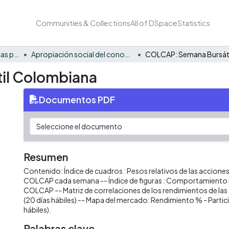
Communities & Collections
All of DSpace
Statistics
FCAE - Economía, políticas públicas y métodos cuantitativos
Apropiación social del conocimiento - EPPMC
il Colombiana
Documentos PDF
Resumen
Contenido: Índice de cuadros : Pesos relativos de las accion
COLCAP cada semana -- Índice de figuras : Comportamiento h
COLCAP -- Matriz de correlaciones de los rendimientos de la
(20 días hábiles) -- Mapa del mercado: Rendimiento % - Partici
hábiles).
Palabras clave