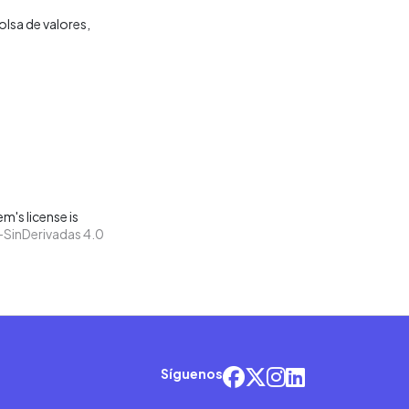
olsa de valores
m's license is
SinDerivadas 4.0
Síguenos