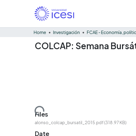
Home
Investigación
COLCAP: Semana Bursát
Loading...
Files
alonso_colcap_bursatil_2015.pdf
(318.97 KB)
Date