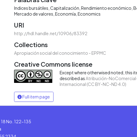
Indices bursátiles
Capitalización
Rendimiento económico
B
Mercado de valores
Economía
Economics
URI
http://hdl.handle.net/10906/83392
Collections
Apropiación social del conocimiento - EPPMC
Creative Commons license
Except where otherwised noted, this ite
described as
Atribución-NoComercial-
Internacional (CC BY-NC-ND 4.0)
Full item page
le 18 No. 122-135
a
555 2334