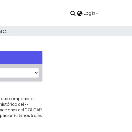
Log In
COLCAP: Semana Bursátil Colombiana
es que componen el
istórico del --
s acciones del COLCAP
pación (últimos 5 días