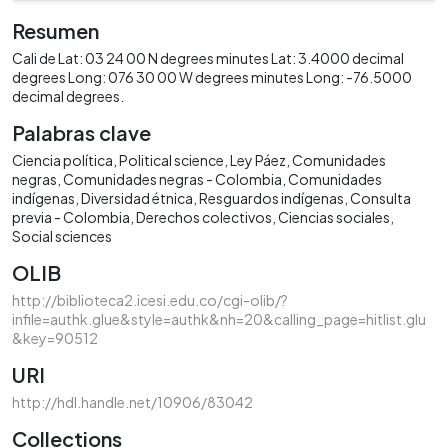
Resumen
Cali de Lat: 03 24 00 N degrees minutes Lat: 3.4000 decimal
degrees Long: 076 30 00 W degrees minutes Long: -76.5000
decimal degrees.
Palabras clave
Ciencia política
Political science
Ley Páez
Comunidades
negras
Comunidades negras - Colombia
Comunidades
indígenas
Diversidad étnica
Resguardos indígenas
Consulta
previa - Colombia
Derechos colectivos
Ciencias sociales
Social sciences
OLIB
http://biblioteca2.icesi.edu.co/cgi-olib/?
infile=authk.glue&style=authk&nh=20&calling_page=hitlist.glu
&key=90512
URI
http://hdl.handle.net/10906/83042
Collections