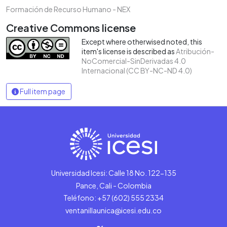
Formación de Recurso Humano - NEX
Creative Commons license
Except where otherwised noted, this
item's license is described as
Atribución-
NoComercial-SinDerivadas 4.0
Internacional (CC BY-NC-ND 4.0)
Full item page
Universidad Icesi: Calle 18 No. 122-135
Pance, Cali - Colombia
Teléfono: +57 (602) 555 2334
ventanillaunica@icesi.edu.co