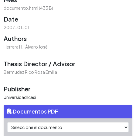
documento.html
(433 B)
Date
2007-01-01
Authors
Herrera H., Álvaro José
Thesis Director / Advisor
Bermudez Rico Rosa Emilia
Publisher
Universidad Icesi
Documentos PDF