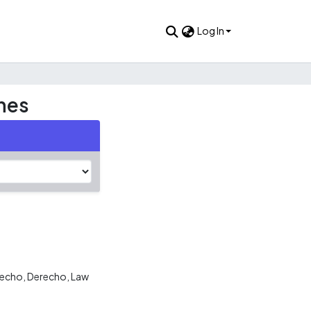
Log In
ones
recho
Derecho
Law