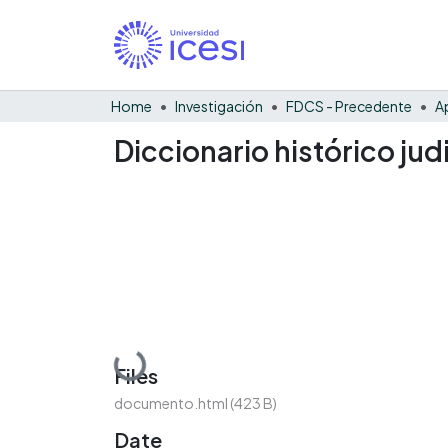
Home
Investigación
FDCS - Precedente
Diccionario histórico jud
Loading...
Files
documento.html
(423 B)
Date