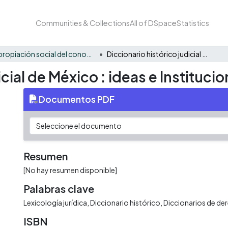
Communities & Collections
All of DSpace
Statistics
Apropiación social del conocimiento - PRE
Diccionario histórico judicial de México : ideas e Instituciones
icial de México : ideas e Instituci
Documentos PDF
Resumen
[No hay resumen disponible]
Palabras clave
Lexicología jurídica
Diccionario histórico
Diccionarios de de
ISBN