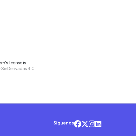
m's license is
SinDerivadas 4.0
Síguenos