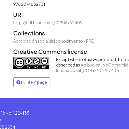
9786074682731
URI
http://hdl.handle.net/10906/82409
Collections
Apropiación social del conocimiento - PRE
Creative Commons license
Except where otherwised noted, this ite
described as
Atribución-NoComercial-
Internacional (CC BY-NC-ND 4.0)
Full item page
le 18 No. 122-135
a
555 2334