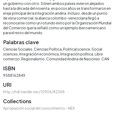
un gobierno con otro. Si bien ambos países vivieron alejados
hasta la década del noventa, en pocos años se transformaron en
el eje principal de la integración andina. Incluso, desde un punto
de vista comercial, la alianza colombo-venezolana llegó a
reconocerse como un rotundo éxito por la Organización Mundial
del Comercio que la señaló como un ejemplo iberoamericano
para el resto del mundo.
Palabras clave
Ciencias Sociales
Ciencias Política
Political science
Social
sciences
Integración económica
Integración política
Libre
comercio
Regionalismo
Comunidad Andina de Naciones. CAN
ISBN
958816284X
URI
http://hdl.handle.net/10906/82368
Collections
Apropiación social del conocimiento - NEX