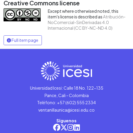
Creative Commons license
Except where otherwised noted, this
item's license is described as
Atribución-
NoComercial-SinDerivadas 4.0
Internacional (CC BY-NC-ND 4.0)
Full item page
Universidad Icesi: Calle 18 No. 122-135
Pance, Cali - Colombia
Teléfono: +57 (602) 555 2334
ventanillaunica@icesi.edu.co
Síguenos