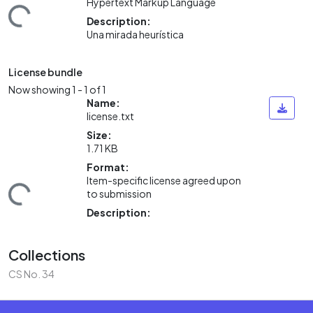
Hypertext Markup Language
ding...
Description:
Una mirada heurística
License bundle
Now showing
1 - 1 of 1
Name:
license.txt
Size:
1.71 KB
Format:
Item-specific license agreed upon
ding...
to submission
Description:
Collections
CS No. 34