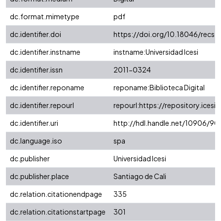
dc.format.mimetype
pdf
dc.identifier.doi
https://doi.org/10.18046/recs.i
dc.identifier.instname
instname:Universidad Icesi
dc.identifier.issn
2011-0324
dc.identifier.reponame
reponame:Biblioteca Digital
dc.identifier.repourl
repourl:https://repository.icesi.
dc.identifier.uri
http://hdl.handle.net/10906/9
dc.language.iso
spa
dc.publisher
Universidad Icesi
dc.publisher.place
Santiago de Cali
dc.relation.citationendpage
335
dc.relation.citationstartpage
301