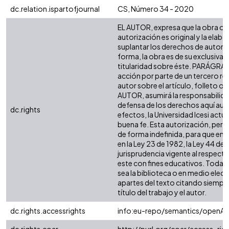
dc.relation.ispartofjournal
CS, Número 34 - 2020
EL AUTOR, expresa que la obra ob
autorización es original y la elabo
suplantar los derechos de autor de
forma, la obra es de su exclusiva a
titularidad sobre éste. PARÁGRAF
acción por parte de un tercero re
autor sobre el artículo, folleto o l
AUTOR, asumirá la responsabilidad
defensa de los derechos aquí aut
dc.rights
efectos, la Universidad Icesi act
buena fe. Esta autorización, permit
de forma indefinida, para que en 
en la Ley 23 de 1982, la Ley 44 de 
jurisprudencia vigente al respect
este con fines educativos. Toda 
sea la biblioteca o en medio elec
apartes del texto citando siempre 
título del trabajo y el autor.
dc.rights.accessrights
info:eu-repo/semantics/openAc