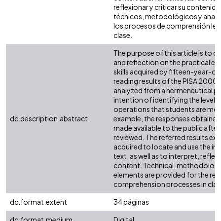
reflexionar y criticar su conteni
técnicos, metodológicos y analíti
los procesos de comprensión lect
clase.
The purpose of this article is to c
and reflection on the practical ef
skills acquired by fifteen-year-ol
reading results of the PISA 2000
analyzed from a hermeneutical poi
intention of identifying the level
operations that students are more
dc.description.abstract
example, the responses obtained 
made available to the public afte
reviewed. The referred results expr
acquired to locate and use the in
text, as well as to interpret, reflect
content. Technical, methodologic
elements are provided for the rev
comprehension processes in cla
dc.format.extent
34 páginas
dc.format.medium
Digital