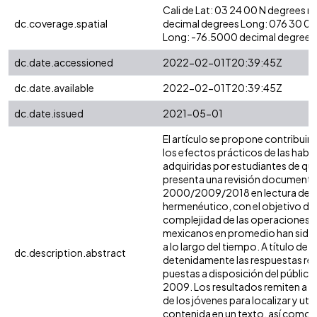
Cali de Lat: 03 24 00 N degrees 
dc.coverage.spatial
decimal degrees Long: 076 30 0
Long: -76.5000 decimal degrees
dc.date.accessioned
2022-02-01T20:39:45Z
dc.date.available
2022-02-01T20:39:45Z
dc.date.issued
2021-05-01
El artículo se propone contribuir a
los efectos prácticos de las habi
adquiridas por estudiantes de qu
presenta una revisión documental
2000/2009/2018 en lectura desd
hermenéutico, con el objetivo de id
complejidad de las operaciones q
mexicanos en promedio han sido m
a lo largo del tiempo. A título de 
dc.description.abstract
detenidamente las respuestas re
puestas a disposición del público
2009. Los resultados remiten a l
de los jóvenes para localizar y util
contenida en un texto, así como p