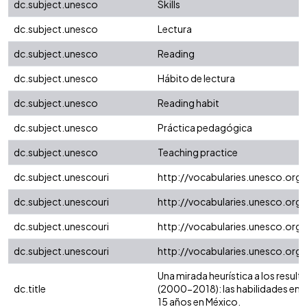
dc.subject.unesco
Skills
dc.subject.unesco
Lectura
dc.subject.unesco
Reading
dc.subject.unesco
Hábito de lectura
dc.subject.unesco
Reading habit
dc.subject.unesco
Práctica pedagógica
dc.subject.unesco
Teaching practice
dc.subject.unescouri
http://vocabularies.unesco.or
dc.subject.unescouri
http://vocabularies.unesco.or
dc.subject.unescouri
http://vocabularies.unesco.org
dc.subject.unescouri
http://vocabularies.unesco.org
Una mirada heurística a los result
dc.title
(2000-2018): las habilidades en l
15 años en México.