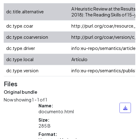
A Heuristic Review at the Results
dc.title.alternative
2018): The Reading Skills of 15-y
dc.type.coar
http://purl.org/coar/resource_
dc.type.coarversion
http://purl.org/coar/version/
dc.type.driver
info:eu-repo/semantics/article
dc.type.local
Artículo
dc.type.version
info:eu-repo/semantics/publish
Files
Original bundle
Now showing
1 - 1 of 1
Name:
documento.html
Size:
285 B
Format: