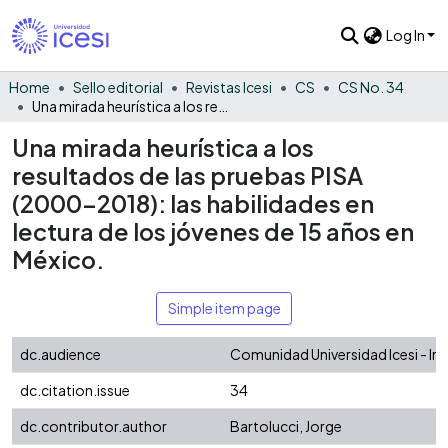
Log In
Home
Sello editorial
Revistas Icesi
CS
CS No. 34
Una mirada heurística a los resultados de las pruebas PISA (2000-2018): las habilidades en lectura de los jóvenes de 15 años en México.
Una mirada heurística a los
resultados de las pruebas PISA
(2000-2018): las habilidades en
lectura de los jóvenes de 15 años en
México.
Simple item page
dc.audience
Comunidad Universidad Icesi - In
dc.citation.issue
34
dc.contributor.author
Bartolucci, Jorge