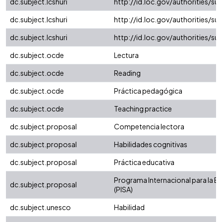
dc.subject.lcshuri
http://id.loc.gov/authorities/s
dc.subject.lcshuri
http://id.loc.gov/authorities/s
dc.subject.lcshuri
http://id.loc.gov/authorities/
dc.subject.ocde
Lectura
dc.subject.ocde
Reading
dc.subject.ocde
Práctica pedagógica
dc.subject.ocde
Teaching practice
dc.subject.proposal
Competencia lectora
dc.subject.proposal
Habilidades cognitivas
dc.subject.proposal
Práctica educativa
Programa Internacional para la E
dc.subject.proposal
(PISA)
dc.subject.unesco
Habilidad