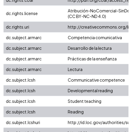
dc.rights.coar
http://purl.org/coar/access_rig
Atribución-NoComercial-SinDeriv
dc.rights.license
(CC BY-NC-ND 4.0)
dc.rights.uri
http://creativecommons.org/li
dc.subject.armarc
Competencia comunicativa
dc.subject.armarc
Desarrollo de la lectura
dc.subject.armarc
Prácticas de la enseñanza
dc.subject.armarc
Lectura
dc.subject.lcsh
Communicative competence
dc.subject.lcsh
Developmental reading
dc.subject.lcsh
Student teaching
dc.subject.lcsh
Reading
dc.subject.lcshuri
http://id.loc.gov/authorities/s