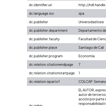
dc.identifier.uri
http://hdl.hand
dc.language.iso
spa
dc.publisher
Universidad Icesi
dc.publisher.department
Departamento d
dc.publisher.faculty
Facultad de Cienc
dc.publisher.place
Santiago de Cali
dc.publisher.program
Economía
dc.relation.citationendpage
7
dc.relation.citationstartpage
1
dc.relation.ispartof
COLCAP: Semana Bu
EL AUTOR, expresa 
autor de terceros,
acción por parte d
responsabilidad to
dc.rights