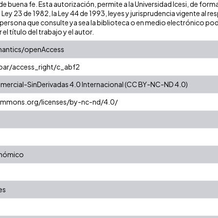
 buena fe. Esta autorización, permite a la Universidad Icesi, de forma
 Ley 23 de 1982, la Ley 44 de 1993, leyes y jurisprudencia vigente al r
ersona que consulte ya sea la biblioteca o en medio electrónico pod
 el título del trabajo y el autor.
mantics/openAccess
coar/access_right/c_abf2
ercial-SinDerivadas 4.0 Internacional (CC BY-NC-ND 4.0)
commons.org/licenses/by-nc-nd/4.0/
onómico
es