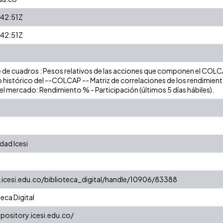
42:51Z
42:51Z
 de cuadros : Pesos relativos de las acciones que componen el COLCA
stórico del --COLCAP -- Matriz de correlaciones de los rendimient
el mercado: Rendimiento % - Participación (últimos 5 días hábiles).
dad Icesi
y.icesi.edu.co/biblioteca_digital/handle/10906/83388
eca Digital
epository.icesi.edu.co/