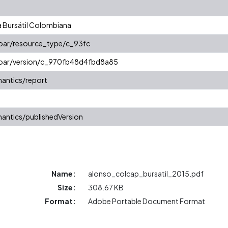
Bursátil Colombiana
coar/resource_type/c_93fc
/coar/version/c_970fb48d4fbd8a85
antics/report
antics/publishedVersion
Name:
alonso_colcap_bursatil_2015.pdf
Size:
308.67 KB
Format:
Adobe Portable Document Format