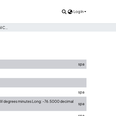
Log In
COLCAP: Semana Bursátil Colombiana
spa
spa
0 W degrees minutes Long: -76.5000 decimal
spa
spa