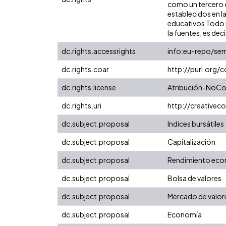
como un tercero de
establecidos en la
educativos Todo p
la fuentes, es decir
dc.rights.accessrights
info:eu-repo/se
dc.rights.coar
http://purl.org/
dc.rights.license
Atribución-NoCom
dc.rights.uri
http://creative
dc.subject.proposal
Indices bursátiles
dc.subject.proposal
Capitalización
dc.subject.proposal
Rendimiento ec
dc.subject.proposal
Bolsa de valores
dc.subject.proposal
Mercado de valor
dc.subject.proposal
Economía