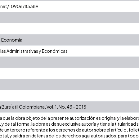
le.net/10906/83389
e Economía
ias Administrativas y Económicas
rs ́atil Colombiana, Vol. 1, No. 43 - 2015
que la obra objeto de la presente autorización es original y la elabor
 y de tal forma, la obra es de su exclusiva autoría y tiene la titulari
e un tercero referente a los derechos de autor sobre el artículo, folle
tal, y saldrá en defensa de los derechos aquí autorizados; para todos 