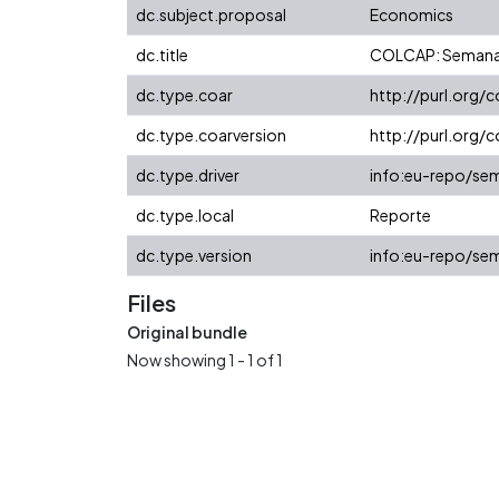
dc.subject.proposal
Economics
dc.title
COLCAP: Semana 
dc.type.coar
http://purl.org/
dc.type.coarversion
http://purl.org
dc.type.driver
info:eu-repo/sem
dc.type.local
Reporte
dc.type.version
info:eu-repo/sem
Files
Original bundle
Now showing
1 - 1 of 1