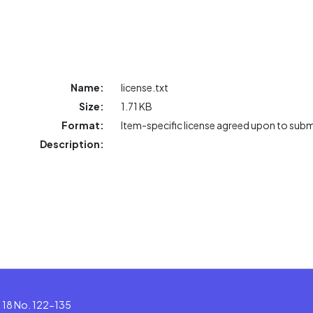
Name:
license.txt
Size:
1.71 KB
Format:
Item-specific license agreed upon to sub
Description:
le 18 No. 122-135