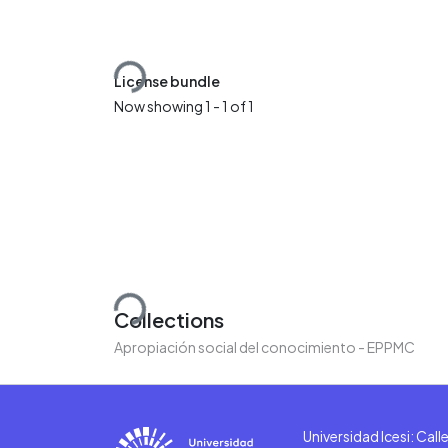
Loading...
License bundle
Now showing
1 - 1 of 1
Loading...
Collections
Apropiación social del conocimiento - EPPMC
Universidad Icesi: Cal