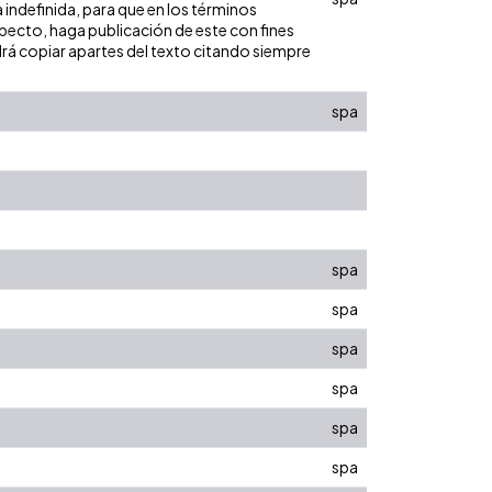
 indefinida, para que en los términos
especto, haga publicación de este con fines
rá copiar apartes del texto citando siempre
spa
spa
spa
spa
spa
spa
spa