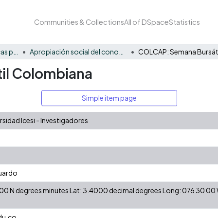
Communities & Collections
All of DSpace
Statistics
FCAE - Economía, políticas públicas y métodos cuantitativos
Apropiación social del conocimiento - EPPMC
il Colombiana
Simple item page
idad Icesi - Investigadores
duardo
24 00 N degrees minutes Lat: 3.4000 decimal degrees Long: 076 30 0
du.co