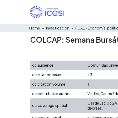
Home
Investigación
COLCAP: Semana Bursát
dc.audience
Comunidad Univers
dc.citation.issue
43
dc.citation.volume
1
dc.contributor.author
Valdés, Carlos E
Cali de Lat: 03 
dc.coverage.spatial
degrees.
dc.creator.email
jcalonso@icesi.e