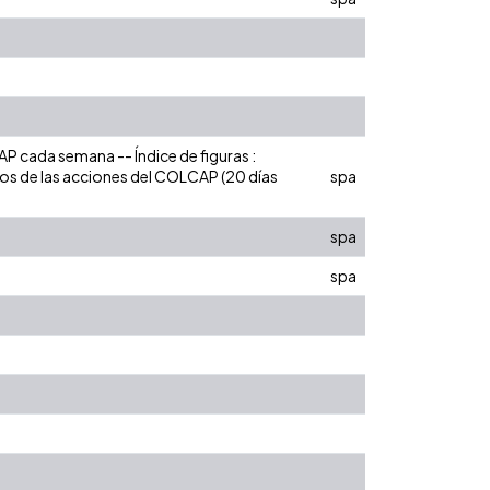
P cada semana -- Índice de figuras :
os de las acciones del COLCAP (20 días
spa
spa
spa