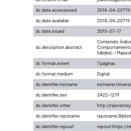
dc.date.accessioned
2018-04-20T19:
dc.date.available
2018-04-20T19:
dc.date.issued
2015-07-17
Contenido: Índice
dc.description.abstract
Comportamiento hi
hábiles) -- Mapa d
dc.format.extent
7 páginas
dc.format.medium
Digital
dc.identifier.instname
instname:Universi
dc.identifier.issn
2422-1279
dc.identifier.other
http://repositor
dc.identifier.reponame
reponame:Bibliot
dc.identifier.repourl
repourl:https://r