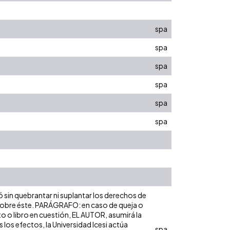
spa
spa
spa
spa
spa
spa
ó sin quebrantar ni suplantar los derechos de
dad sobre éste. PARÁGRAFO: en caso de queja o
to o libro en cuestión, EL AUTOR, asumirá la
los efectos, la Universidad Icesi actúa
spa