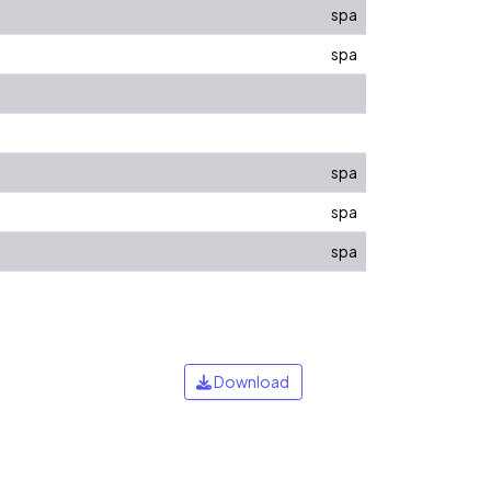
spa
spa
spa
spa
spa
Download