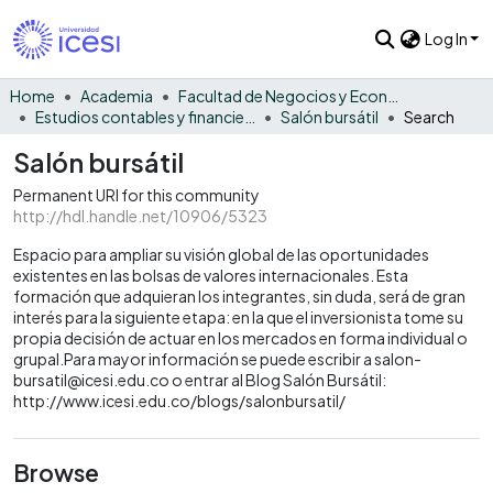
Log In
Home
Academia
Facultad de Negocios y Economía
Estudios contables y financieros
Salón bursátil
Search
Salón bursátil
Permanent URI for this community
http://hdl.handle.net/10906/5323
Espacio para ampliar su visión global de las oportunidades
existentes en las bolsas de valores internacionales. Esta
formación que adquieran los integrantes, sin duda, será de gran
interés para la siguiente etapa: en la que el inversionista tome su
propia decisión de actuar en los mercados en forma individual o
grupal.Para mayor información se puede escribir a salon-
bursatil@icesi.edu.co o entrar al Blog Salón Bursátil:
http://www.icesi.edu.co/blogs/salonbursatil/
Browse