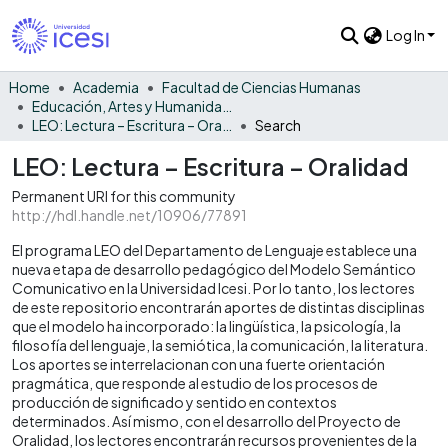
Log In
Home
Academia
Facultad de Ciencias Humanas
Educación, Artes y Humanidades
LEO: Lectura – Escritura – Oralidad
Search
LEO: Lectura – Escritura – Oralidad
Permanent URI for this community
http://hdl.handle.net/10906/77891
El programa LEO del Departamento de Lenguaje establece una
nueva etapa de desarrollo pedagógico del Modelo Semántico
Comunicativo en la Universidad Icesi. Por lo tanto, los lectores
de este repositorio encontrarán aportes de distintas disciplinas
que el modelo ha incorporado: la lingüística, la psicología, la
filosofía del lenguaje, la semiótica, la comunicación, la literatura.
Los aportes se interrelacionan con una fuerte orientación
pragmática, que responde al estudio de los procesos de
producción de significado y sentido en contextos
determinados. Así mismo, con el desarrollo del Proyecto de
Oralidad, los lectores encontrarán recursos provenientes de la