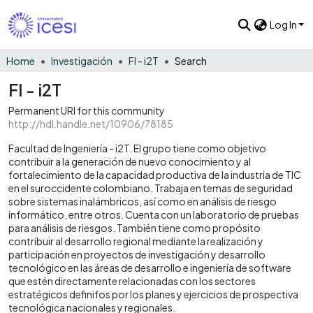
Log In
Home
Investigación
FI - i2T
Search
FI - i2T
Permanent URI for this community
http://hdl.handle.net/10906/78185
Facultad de Ingeniería - i2T. El grupo tiene como objetivo
contribuir a la generación de nuevo conocimiento y al
fortalecimiento de la capacidad productiva de la industria de TIC
en el suroccidente colombiano. Trabaja en temas de seguridad
sobre sistemas inalámbricos, así como en análisis de riesgo
informático, entre otros. Cuenta con un laboratorio de pruebas
para análisis de riesgos. También tiene como propósito
contribuir al desarrollo regional mediante la realización y
participación en proyectos de investigación y desarrollo
tecnológico en las áreas de desarrollo e ingeniería de software
que estén directamente relacionadas con los sectores
estratégicos definifos por los planes y ejercicios de prospectiva
tecnológica nacionales y regionales.