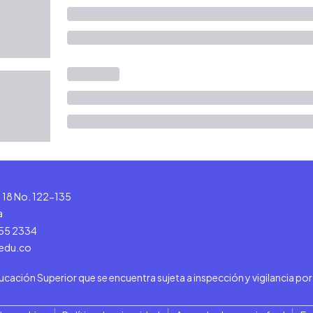
le 18 No. 122-135
a
555 2334
.edu.co
ducación Superior que se encuentra sujeta a inspección y vigilancia po