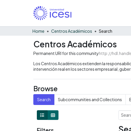
Home
Centros Académicos
Search
Centros Académicos
Permanent URI for this community
http://hdl.hand
Los Centros Académicos extienden la responsabilida
intervención real en los sectores empresarial, gube
Browse
Search
Subcommunities and Collections
Sea
Filters