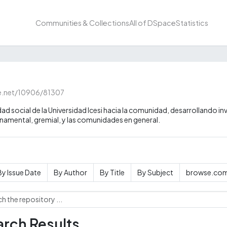
Communities & Collections
All of DSpace
Statistics
le.net/10906/81307
d social de la Universidad Icesi hacia la comunidad, desarrollando i
rnamental, gremial, y las comunidades en general.
By Issue Date
By Author
By Title
By Subject
browse.com
rch Results