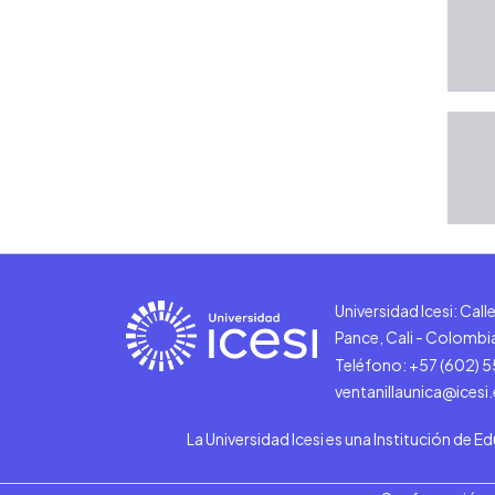
Universidad Icesi: Cal
Pance, Cali - Colombi
Teléfono: +57 (602) 
ventanillaunica@icesi
La Universidad Icesi es una Institución de E