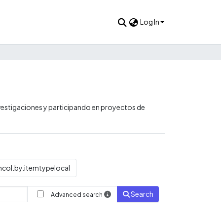
Log In
nvestigaciones y participando en proyectos de
col.by.itemtypelocal
Search
Advanced search