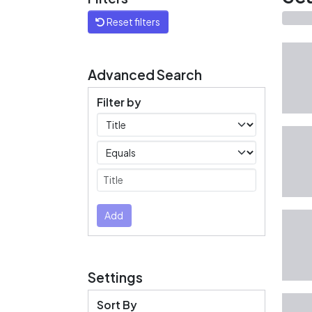
Reset filters
Advanced Search
Filter by
Filters
Operators
Submit
Add
Settings
Sort By